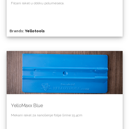
Filcani rakel u obliku polumeseca.
Brands:
Yellotools
YelloMaxx Blue
Mekani rakel za nanošenje folije širine 15.4cm