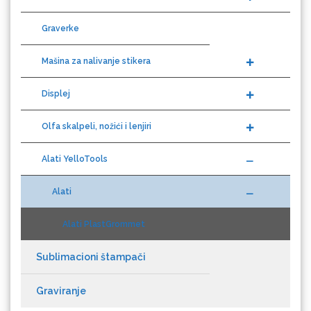
Eurodrop
Graverke
Mašina za nalivanje stikera
Displej
Graphtec
Olfa skalpeli, nožići i lenjiri
Alati YelloTools
Alati
Alati PlastGrommet
Gravotech
Sublimacioni štampači
Graviranje
Guandong