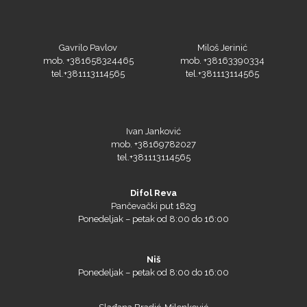
Olfa
Gavrilo Pavlov
Miloš Jerinić
mob. +381658324465
mob. +38163390334
tel.+381113114565
tel.+381113114565
Orafol
Ivan Janković
mob. +38169782027
tel.+381113114565
Difol Reva
PlastGrommet
Pančevački put 182g
Ponedeljak – petak od 8:00 do 16:00
Niš
Ponedeljak – petak od 8:00 do 16:00
Slađana Bradić-Milenković