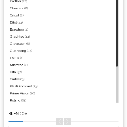
Brother
(12)
Chemica
(8)
Yellotools
Cricut
(2)
Difol
(44)
Eurodrop
(2)
Graphtec
(14)
Argon Manoukian
Gravotech
(8)
Guandong
(24)
Loklik
(1)
Microtec
(2)
Olfa
(97)
Aslan
Orafol
(63)
PlastGrommet
(13)
Prime Vision
(10)
Roland
(61)
SEFA
(4)
BRENDOVI
Silhouette
(3)
Bordeaux
Siser
(11)