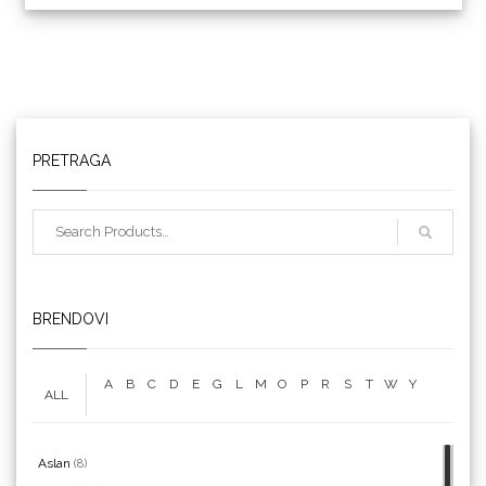
Triangle
PRETRAGA
We R Memory Keepers
BRENDOVI
A
B
C
D
E
G
L
M
O
P
R
S
T
W
Y
ALL
WrapCut
Aslan
(8)