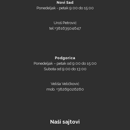
Ponedeljak - petak 9:00 do 15:00
Siser
Uroš Petrović
tel:+38163504647
Tiflex
Podgorica
Ponedeljak – petak od 9:00 do 15:00
Subota od 9:00 do 13:00
Veliša Veličković
mob. +38269026260
Naši sajtovi
Triangle