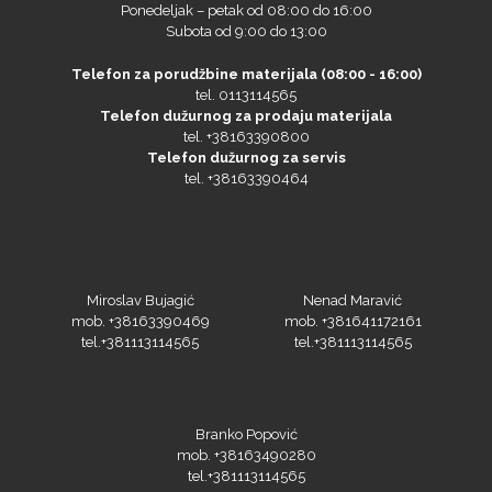
Subota od 9:00 do 13:00
Telefon za porudžbine materijala (08:00 - 16:00)
Microtec
tel. 0113114565
Telefon dužurnog za prodaju materijala
tel. +38163390800
Telefon dužurnog za servis
tel. +38163390464
Miroslav Bujagić
Nenad Maravić
mob. +38163390469
mob. +381641172161
tel.+381113114565
tel.+381113114565
NAZDAR
Branko Popović
mob. +38163490280
tel.+381113114565