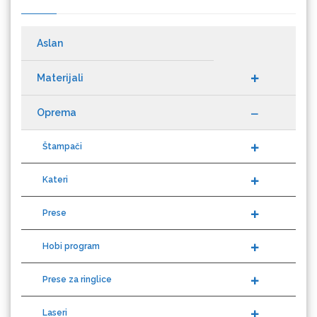
Cricut
Aslan
Materijali
Datacolor
Oprema
Štampači
Kateri
Difol
Prese
Hobi program
Difprint
Prese za ringlice
Laseri