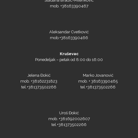
mob. +38163390467
Prime Vision
Aleksandar Cvetković
mob.+38163390466
Kruševac
Roland
Ponedeljak – petak od 8:00 do 16:00
Jelena Đokić
Marko Jovanović
mob. +38162231823
mob. + 38163390465
tel.+381373502266
tel.+381373502266
SEFA
Uroš Đokić
mob. +381692002607
tel.+381373502266
Silhouette
Novi Sad