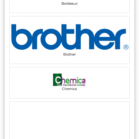
Triangle
(1)
We R Memory Keepers
(8)
WrapCut
(2)
Yellotools
(42)
Brother
Chemica