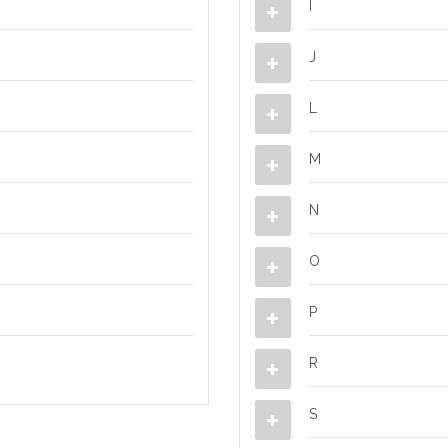
I
J
L
M
N
O
P
R
S