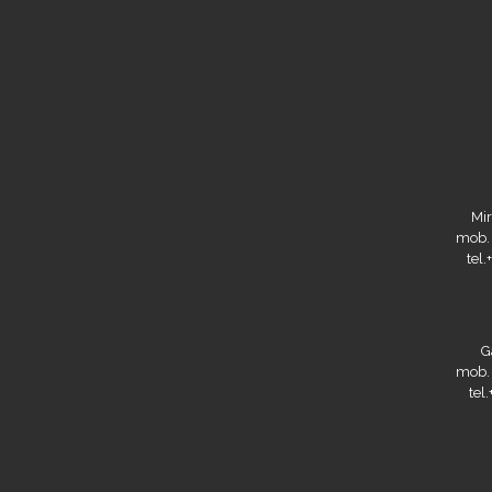
Mir
mob.
tel
G
mob.
tel