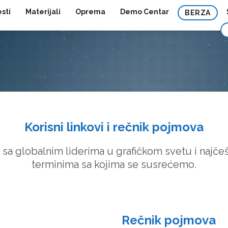
esti
Materijali
Oprema
Demo Centar
BERZA
Korisni linkovi i rečnik pojmova
 sa globalnim liderima u grafičkom svetu i najče
terminima sa kojima se susrećemo.
Rečnik pojmova