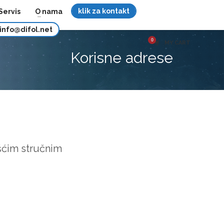
klik za kontakt
Servis
O nama
info@difol.net
MY CART
Korisne adrese
šćim stručnim