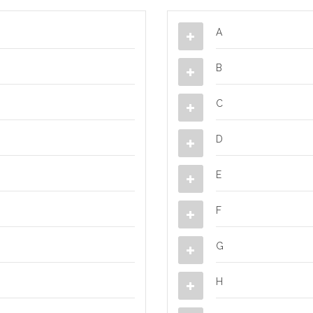
A
B
C
D
E
F
G
H