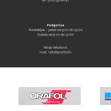
tel:+38163504647
Podgorica
Ponedeljak – petak od 9:00 do 15:00
Subota od 9:00 do 13:00
Veliša Veličković
mob. +38269026260
Naši sajtovi