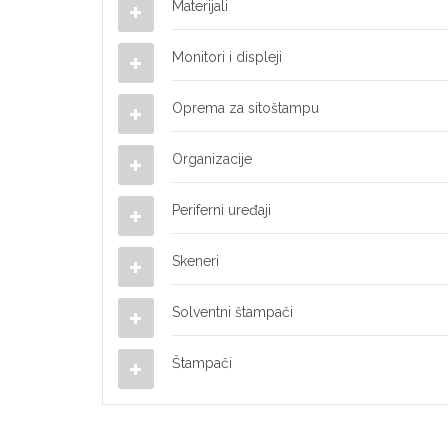
Materijali
Monitori i displeji
Oprema za sitoštampu
Organizacije
Periferni uređaji
Skeneri
Solventni štampači
Štampači