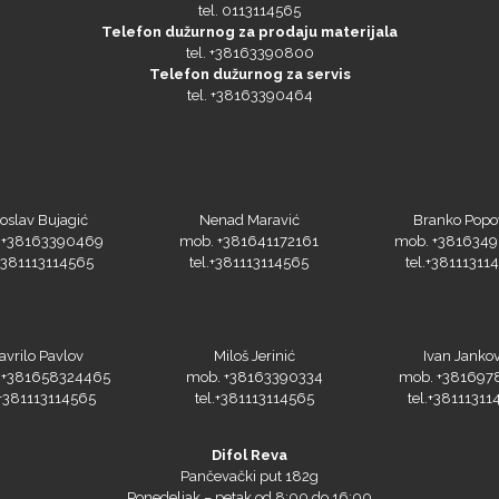
tel. 0113114565
Telefon dužurnog za prodaju materijala
tel. +38163390800
Telefon dužurnog za servis
tel. +38163390464
oslav Bujagić
Nenad Maravić
Branko Popo
 +38163390469
mob. +381641172161
mob. +381634
.+381113114565
tel.+381113114565
tel.+38111311
avrilo Pavlov
Miloš Jerinić
Ivan Jankov
 +381658324465
mob. +38163390334
mob. +381697
.+381113114565
tel.+381113114565
tel.+38111311
Difol Reva
Pančevački put 182g
Ponedeljak – petak od 8:00 do 16:00