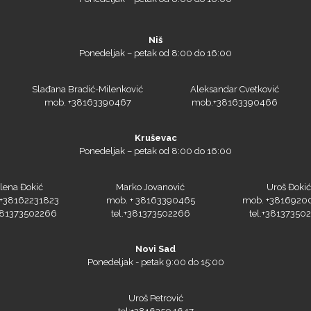
Niš
Ponedeljak – petak od 8:00 do 16:00
Slađana Bradić-Milenković
Aleksandar Cvetković
mob. +38163390467
mob.+38163390466
Kruševac
Ponedeljak – petak od 8:00 do 16:00
lena Đokić
Marko Jovanović
Uroš Đokić
+38162231823
mob. + 38163390465
mob. +3816920
+381373502266
tel.+381373502266
tel.+38137350
Novi Sad
Ponedeljak - petak 9:00 do 15:00
Uroš Petrović