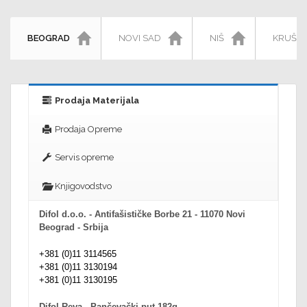
BEOGRAD
NOVI SAD
NIŠ
KRUŠE
Prodaja Materijala
Prodaja Opreme
Servis opreme
Knjigovodstvo
Difol d.o.o. - Antifašističke Borbe 21 - 11070 Novi
Beograd - Srbija
+381 (0)11 3114565
+381 (0)11 3130194
+381 (0)11 3130195
Difol Reva - Pančevački put 182g