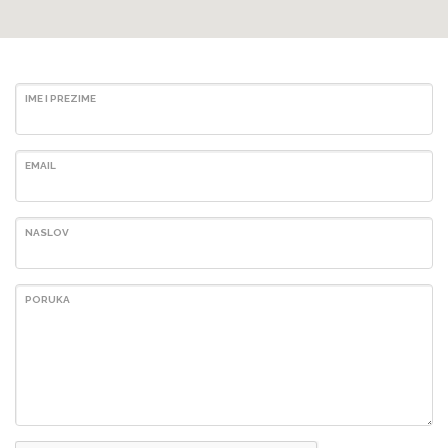
IME I PREZIME
EMAIL
NASLOV
Difol Montenegro d.o.o.
PORUKA
Tel: +382 (0)69 026 260
Email: velisa@difol.net
Difol grupa je lider na tržištu grafičkih materijala i opreme u Srbiji
i u Jugoistočnoj Evropi.