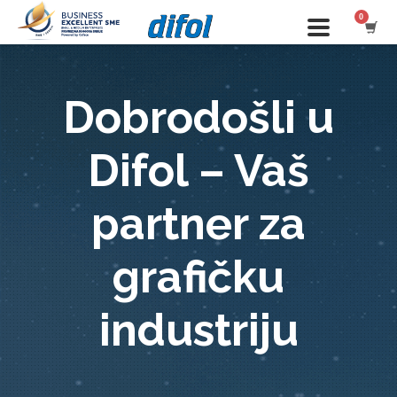
Dobrodošli u
Difol – Vaš
partner za
grafičku
industriju