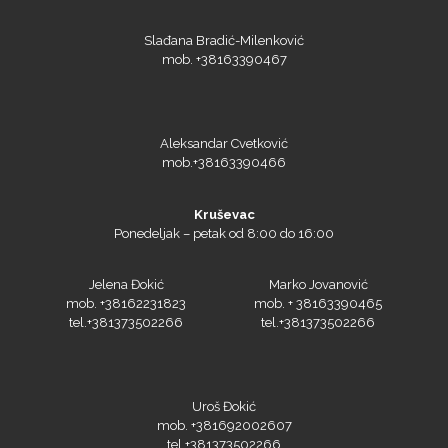
Slađana Bradić-Milenković
mob. +38163390467
Aleksandar Cvetković
mob.+38163390466
Kruševac
Ponedeljak – petak od 8:00 do 16:00
Jelena Đokić
Marko Jovanović
mob. +38162231823
mob. + 38163390465
tel.+381373502266
tel.+381373502266
Uroš Đokić
mob. +381692002607
tel.+381373502266