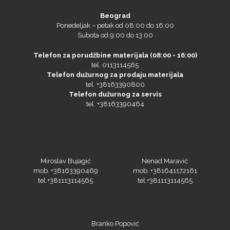
Beograd
Ponedeljak – petak od 08:00 do 16:00
Subota od 9:00 do 13:00
Telefon za porudžbine materijala (08:00 - 16:00)
tel. 0113114565
Telefon dužurnog za prodaju materijala
tel. +38163390800
Telefon dužurnog za servis
tel. +38163390464
Miroslav Bujagić
Nenad Maravić
mob. +38163390469
mob. +381641172161
tel.+381113114565
tel.+381113114565
Branko Popović