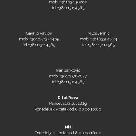
mob. +38163490280
tel.+381113114565
Gavrilo Pavlov
Miloš Jerinić
mob. +381658324465
mob. +38163390334
tel.+381113114565
tel.+381113114565
Ivan Janković
mob. +38169782027
tel.+381113114565
Difol Reva
Pančevački put 182g
Ponedeljak – petak od 8:00 do 16:00
Niš
Ponedeljak – petak od 8:00 do 16:00