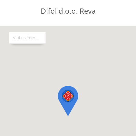
Difol d.o.o. Reva
Difol d.o.o.
Tel: +381 (0)11 311 45 65
E-mail: info@difol.net
Difol grupa je lider na tržištu grafičkih materijala i opreme u Srbiji
i u Jugoistočnoj Evropi.