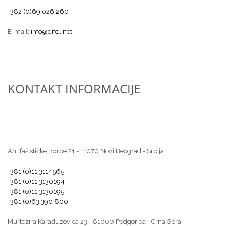
+382 (0)69 026 260
E-mail:
info@difol.net
KONTAKT INFORMACIJE
Antifašističke Borbe 21 - 11070 Novi Beograd - Srbija
+381 (0)11 3114565
+381 (0)11 3130194
+381 (0)11 3130195
+381 (0)63 390 800
Murtezira Karađuzovića 23 - 81000 Podgorica - Crna Gora