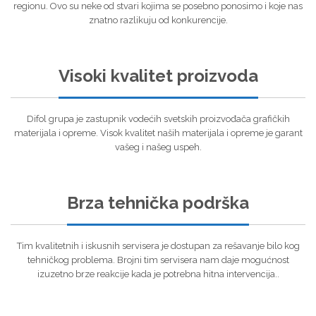
regionu. Ovo su neke od stvari kojima se posebno ponosimo i koje nas
znatno razlikuju od konkurencije.
Visoki kvalitet proizvoda
Difol grupa je zastupnik vodećih svetskih proizvođača grafičkih
materijala i opreme. Visok kvalitet naših materijala i opreme je garant
vašeg i našeg uspeh.
Brza tehnička podrška
Tim kvalitetnih i iskusnih servisera je dostupan za rešavanje bilo kog
tehničkog problema. Brojni tim servisera nam daje mogućnost
izuzetno brze reakcije kada je potrebna hitna intervencija..