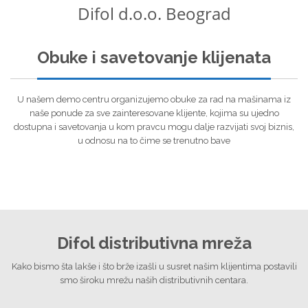
Difol d.o.o. Beograd
Obuke i savetovanje klijenata
U našem demo centru organizujemo obuke za rad na mašinama iz
naše ponude za sve zainteresovane klijente, kojima su ujedno
dostupna i savetovanja u kom pravcu mogu dalje razvijati svoj biznis,
u odnosu na to čime se trenutno bave
Difol distributivna mreža
Kako bismo šta lakše i što brže izašli u susret našim klijentima postavili
smo široku mrežu naših distributivnih centara.