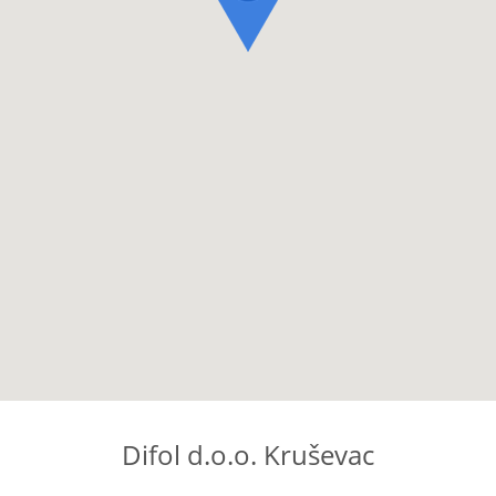
Difol d.o.o. Kruševac