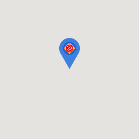
Difol d.o.o. Reva
E-mail: info@difol.net
Difol grupa je lider na tržištu grafičkih materijala i opreme u Srbiji
i u Jugoistočnoj Evropi.