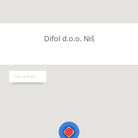
Difol d.o.o. Niš
Difol d.o.o. Novi Sad
Telefon: +381 (0)63 390 354
Email: info@difol.net
Difol grupa je lider na tržištu grafičkih materijala i opreme u Srbiji
i u Jugoistočnoj Evropi.