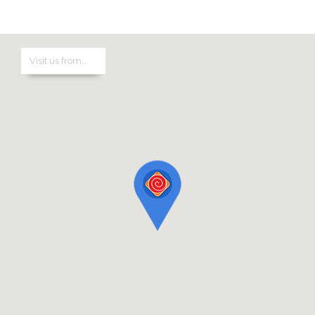
Difol d.o.o. Niš
Tel: +381 (0)63 390 466
E-mail: info@difol.net
Difol grupa je lider na tržištu grafičkih materijala i opreme u Srbiji
i u Jugoistočnoj Evropi.