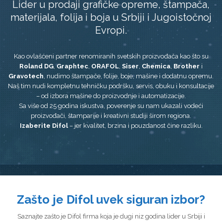
Lider u prodaji grafičke opreme, štampača,
materijala, folija i boja u Srbiji i Jugoistočnoj
Evropi.
Kao ovlašćeni partner renomiranih svetskih proizvođača kao što su
Roland DG
,
Graphtec
,
ORAFOL
,
Siser
,
Chemica
,
Brother
i
Gravotech
, nudimo štampače, folije, boje, mašine i dodatnu opremu.
Naš tim nudi kompletnu tehničku podršku, servis, obuku i konsultacije
– od izbora mašine do proizvodnje i automatizacije.
Sa više od 25 godina iskustva, poverenje su nam ukazali vodeći
proizvođači, štamparije i kreativni studiji širom regiona.
Izaberite Difol
– jer kvalitet, brzina i pouzdanost čine razliku.
Zašto je Difol uvek siguran izbor?
Saznajte zašto je Difol firma koja je dugi niz godina lider u Srbiji i