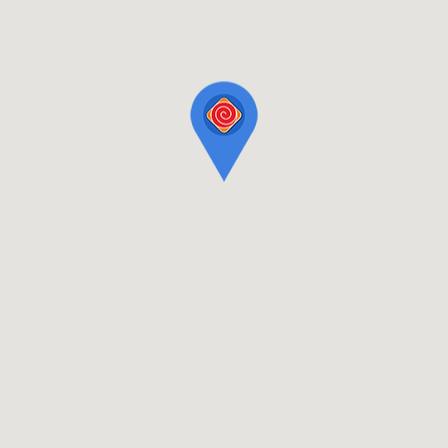
Tel: +381 (0)37 350 22 66
Email: info@difol.net
Difol grupa je lider na tržištu grafičkih materijala i opreme u Srbiji
i u Jugoistočnoj Evropi.