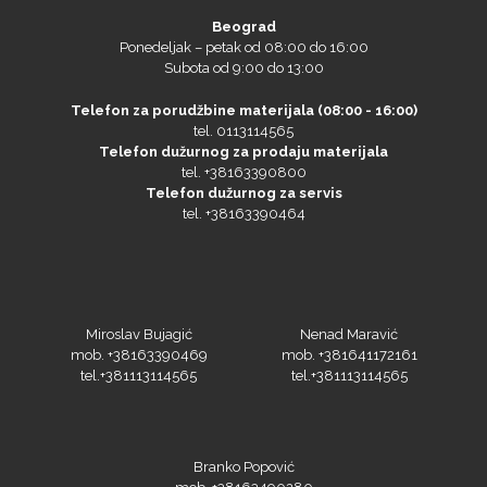
Beograd
Ponedeljak – petak od 08:00 do 16:00
Subota od 9:00 do 13:00
Telefon za porudžbine materijala (08:00 - 16:00)
tel. 0113114565
Telefon dužurnog za prodaju materijala
tel. +38163390800
Telefon dužurnog za servis
tel. +38163390464
Miroslav Bujagić
Nenad Maravić
mob. +38163390469
mob. +381641172161
tel.+381113114565
tel.+381113114565
Branko Popović
mob. +38163490280