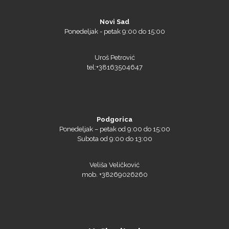
Novi Sad
Ponedeljak - petak 9:00 do 15:00
Uroš Petrović
tel:+38163504647
Podgorica
Ponedeljak – petak od 9:00 do 15:00
Subota od 9:00 do 13:00
Veliša Veličković
mob. +38269026260
Naši sajtovi