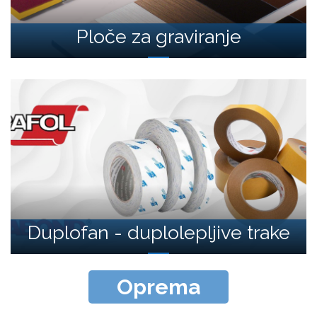
Ploče za graviranje
Duplofan - duplolepljive trake
Oprema