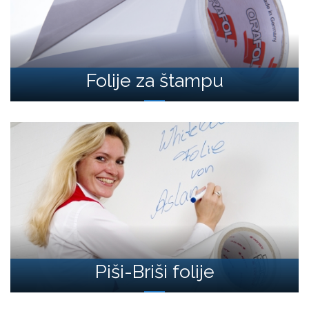
Folije za štampu
Piši-Briši folije