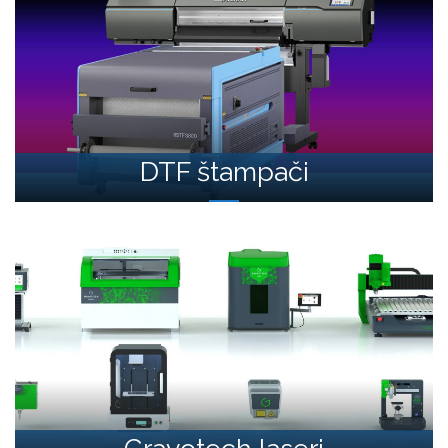
DTF štampači