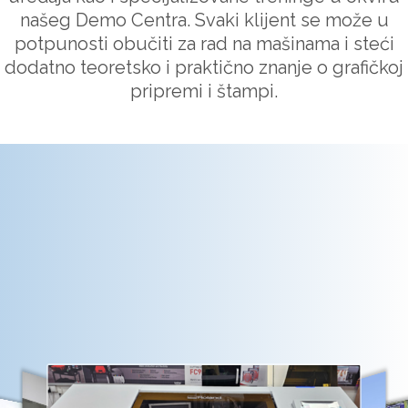
našeg Demo Centra. Svaki klijent se može u
potpunosti obučiti za rad na mašinama i steći
dodatno teoretsko i praktično znanje o grafičkoj
pripremi i štampi.