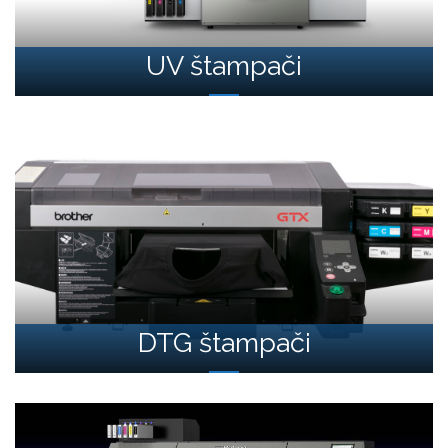
UV štampači
DTG štampači