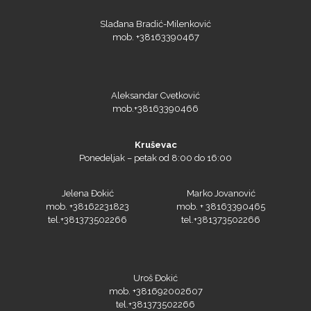
Slađana Bradić-Milenković
mob. +38163390467
Aleksandar Cvetković
mob.+38163390466
Kruševac
Ponedeljak – petak od 8:00 do 16:00
Jelena Đokić
Marko Jovanović
mob. +38162231823
mob. + 38163390465
tel.+381373502266
tel.+381373502266
Uroš Đokić
mob. +381692002607
tel.+381373502266