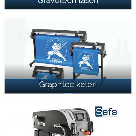
Gravotech laseri
Graphtec kateri