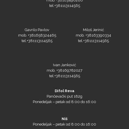
tel.+381113114565
Gavrilo Pavlov
Miloš Jerinić
mob. +381658324465
mob. +38163390334
tel.+381113114565
tel.+381113114565
Ivan Janković
mob. +38169782027
tel.+381113114565
Difol Reva
Pančevački put 182g
Ponedeljak – petak od 8:00 do 16:00
Niš
Ponedeljak – petak od 8:00 do 16:00