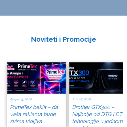
Noviteti i Promocije
August 3, 2026
July 27, 2026
PrimeTex beklit – da
Brother GTX300 –
vaša reklama bude
Najbolje od DTG i DTF
svima vidljiva
tehnologije u jednom