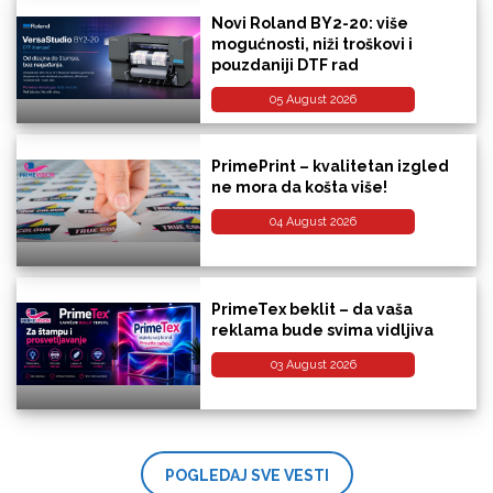
Novi Roland BY2-20: više
mogućnosti, niži troškovi i
pouzdaniji DTF rad
05 August 2026
PrimePrint – kvalitetan izgled
ne mora da košta više!
04 August 2026
PrimeTex beklit – da vaša
reklama bude svima vidljiva
03 August 2026
POGLEDAJ SVE VESTI