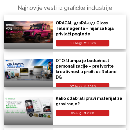
Najnovije vesti iz grafičke industrije
ORACAL 970RA-077 Gloss
Telemagenta – nijansa koja
privlači poglede
08 August 2026
DTO štampa je budućnost
personalizacije – pretvorite
kreativnost u profit uz Roland
DG
07 August 2026
Kako odabrati pravi materijal za
graviranje?
06 August 2026