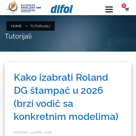
HOME
TUTORIJALI
Tutorijali
Kako izabrati Roland
DG štampač u 2026
(brzi vodič sa
konkretnim modelima)
MONDAY, 13 APRIL 2026