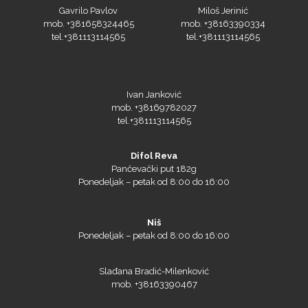
proizvoda. Na primer klasičan fleks se pere na 60°C, a Gliter
Gavrilo Pavlov
Miloš Jerinić
na 40°C.
mob. +381658324465
mob. +38163390334
tel.+381113114565
tel.+381113114565
Ivan Janković
mob. +38169782027
tel.+381113114565
Difol Reva
Pančevački put 182g
Ponedeljak – petak od 8:00 do 16:00
Niš
Ponedeljak – petak od 8:00 do 16:00
Slađana Bradić-Milenković
mob. +38163390467