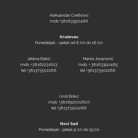
Aleksandar Cvetković
mob.+38163390466
Kruševac
Ponedeljak – petak od 8:00 do 16:00
Jelena Đokić
Marko Jovanović
mob. +38162231823
mob. + 38163390465
tel.+381373502266
tel.+381373502266
Uroš Đokić
mob. +381692002607
tel.+381373502266
Novi Sad
Ponedeljak - petak 9:00 do 15:00