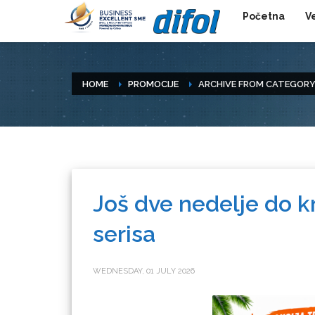
Početna
V
HOME
PROMOCIJE
ARCHIVE FROM CATEGORY
Još dve nedelje do k
serisa
WEDNESDAY, 01 JULY 2026