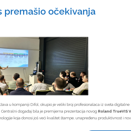
 premašio očekivanja
država u kompaniji Difol, okupio je veliki broj profesionalaca iz sveta digitalne
. Centralni događaj bila je premijerna prezentacija novog
Roland TrueVIS 
ologije koja donosi još veći kvalitet štampe, unapređenu produktivnost i no