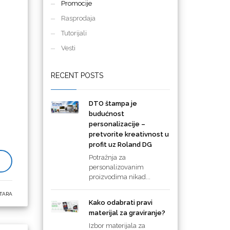
Promocije
Rasprodaja
Tutorijali
Vesti
RECENT POSTS
DTO štampa je
budućnost
personalizacije –
pretvorite kreativnost u
profit uz Roland DG
Potražnja za
personalizovanim
proizvodima nikad...
TARA
Kako odabrati pravi
materijal za graviranje?
Izbor materijala za