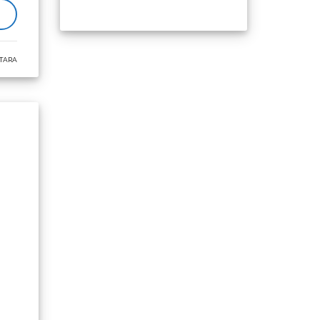
nu
TARA
zila
u i
pnih
em