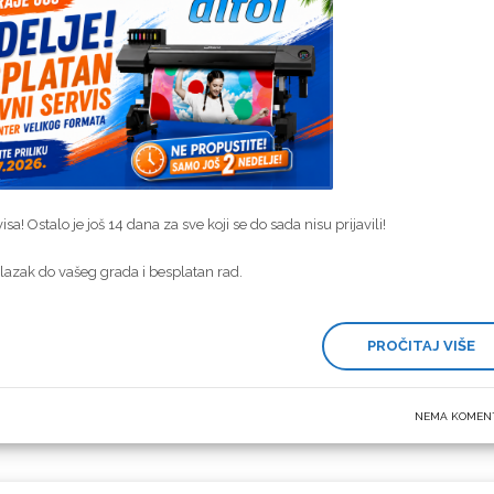
a! Ostalo je još 14 dana za sve koji se do sada nisu prijavili!
azak do vašeg grada i besplatan rad.
m stanju i uvek spremna da ispuni čak i najhitnije zahteve klijenata.
PROČITAJ VIŠE
e i iskoristite ovu jedinstvenu priliku!
NEMA KOMEN
vom na 063 390 464!