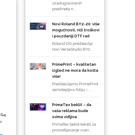
izradugraviranih
predmeta n...
Novi Roland BY2-20: više
mogućnosti, niži troškovi
i pouzdaniji DTF rad
Roland DG predstavlja
novi VersaStudio BY2...
PrimePrint – kvalitetan
izgled ne mora da košta
više!
Predstavljamo PrimePrint
samolepljivu foliju – ...
PrimeTex beklit – da
vaša reklama bude
VG4
svima vidljiva
ve
PrimeTex beklit tekstil za
prosvetljavanje zvan...