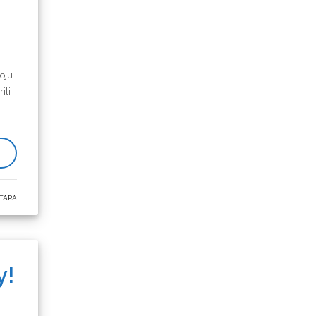
ja
oju
ili
TARA
y!