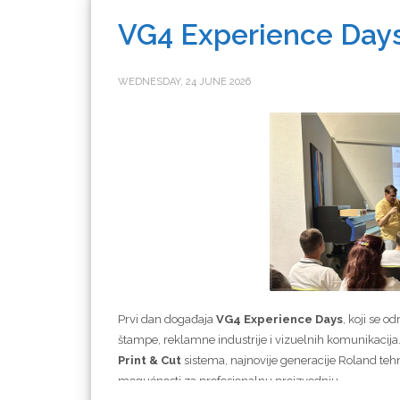
VG4 Experience Days
WEDNESDAY, 24 JUNE 2026
Prvi dan događaja
VG4 Experience Days
, koji se o
štampe, reklamne industrije i vizuelnih komunikacija
Print & Cut
sistema, najnovije generacije Roland tehn
mogućnosti za profesionalnu proizvodnju.