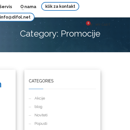
klik za kontakt
Servis
O nama
info@difol.net
MY CART
Category: Promocije
h
CATEGORIES
Akcije
blog
Noviteti
Popusti