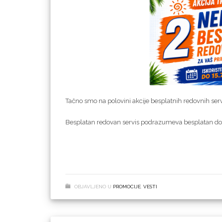
Tačno smo na polovini akcije besplatnih redovnih servis
Besplatan redovan servis podrazumeva besplatan dol
Ovo je idealna prilika da vaša oprema bude u savršeno
Akcija traje od 15.06 do 15.07.2026. zato požurit
OBJAVLJENO U
PROMOCIJE
,
VESTI
Ukoliko niste, konktirajte nas i zakažite vaš servis!
Prijave slati na:
digital@difol.net
ili telefonskim pozi