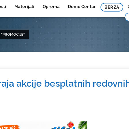
esti
Materijali
Oprema
Demo Centar
BERZA
 "PROMOCIJE"
raja akcije besplatnih redovni