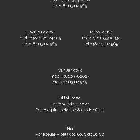
tel.+381113114565
Gavrilo Pavlov
Miloš Jerinić
mob. +381658324465
mob. +38163390334
tel.+381113114565
tel.+381113114565
Ivan Janković
mob. +38169782027
tel.+381113114565
Difol Reva
Pančevački put 182g
Ponedeljak – petak od 8:00 do 16:00
Niš
Ponedeljak – petak od 8:00 do 16:00