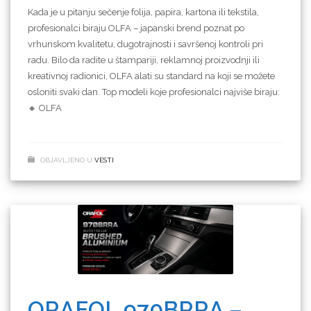
Kada je u pitanju sečenje folija, papira, kartona ili tekstila,
profesionalci biraju OLFA – japanski brend poznat po
vrhunskom kvalitetu, dugotrajnosti i savršenoj kontroli pri
radu. Bilo da radite u štampariji, reklamnoj proizvodnji ili
kreativnoj radionici, OLFA alati su standard na koji se možete
osloniti svaki dan. Top modeli koje profesionalci najviše biraju:
🔸 OLFA
OBJAVLJENO U
VESTI
ORAFOL 970BRRA –