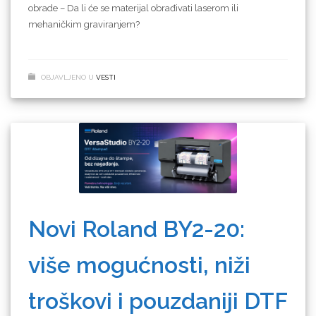
obrade – Da li će se materijal obrađivati laserom ili
mehaničkim graviranjem?
OBJAVLJENO U
VESTI
Novi Roland BY2-20:
više mogućnosti, niži
troškovi i pouzdaniji DTF