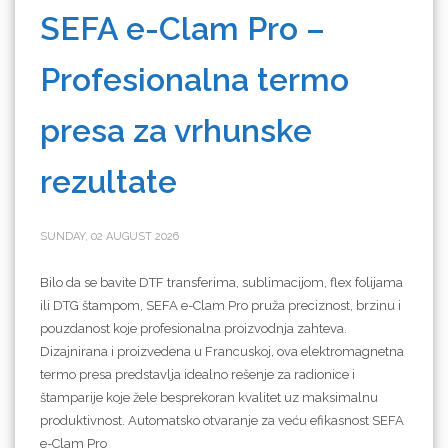
SEFA e-Clam Pro –
Profesionalna termo
presa za vrhunske
rezultate
SUNDAY, 02 AUGUST 2026
Bilo da se bavite DTF transferima, sublimacijom, flex folijama
ili DTG štampom, SEFA e-Clam Pro pruža preciznost, brzinu i
pouzdanost koje profesionalna proizvodnja zahteva.
Dizajnirana i proizvedena u Francuskoj, ova elektromagnetna
termo presa predstavlja idealno rešenje za radionice i
štamparije koje žele besprekoran kvalitet uz maksimalnu
produktivnost. Automatsko otvaranje za veću efikasnost SEFA
e-Clam Pro