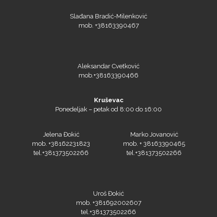
Slađana Bradić-Milenković
mob. +38163390467
Aleksandar Cvetković
mob.+38163390466
Kruševac
Ponedeljak – petak od 8:00 do 16:00
Jelena Đokić
Marko Jovanović
mob. +38162231823
mob. + 38163390465
tel.+381373502266
tel.+381373502266
Uroš Đokić
mob. +381692002607
tel.+381373502266