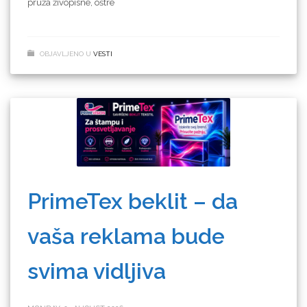
pruža živopisne, oštre
OBJAVLJENO U
VESTI
PrimeTex beklit – da
vaša reklama bude
svima vidljiva