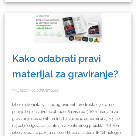
Kako odabrati pravi
materijal za graviranje?
THURSDAY, 06 AUGUST 2026
Izbor materijala za izradugraviranih predmeta nije samo
pitanje boje ili završne obrade. Sa više od 500 materijala za
graviranje dostupnih na tržištu, važno je odabrati onaj koji će
najbolje odgovarati zahtevima konkretnog projekta. Prilikom
izbora obratite pažnju na četiri ključna faktora: ⚙️ Tehnologija