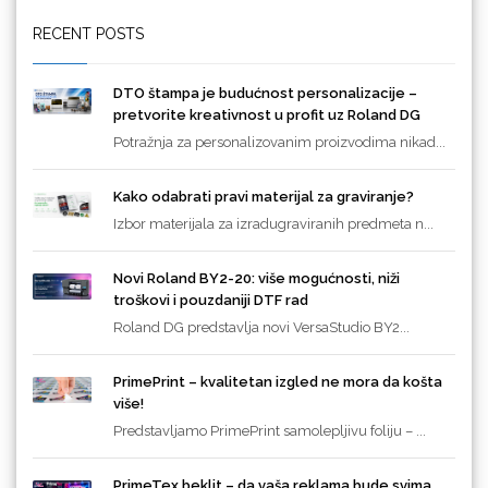
RECENT POSTS
DTO štampa je budućnost personalizacije –
pretvorite kreativnost u profit uz Roland DG
Potražnja za personalizovanim proizvodima nikad...
Kako odabrati pravi materijal za graviranje?
Izbor materijala za izradugraviranih predmeta n...
Novi Roland BY2-20: više mogućnosti, niži
troškovi i pouzdaniji DTF rad
Roland DG predstavlja novi VersaStudio BY2...
PrimePrint – kvalitetan izgled ne mora da košta
više!
Predstavljamo PrimePrint samolepljivu foliju – ...
PrimeTex beklit – da vaša reklama bude svima