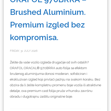
Brushed Aluminium.
Premium izgled bez
kompromisa.
FRIDAY, 31 JULY 2026
Želite da vaše vozilo izgleda drugačije od svih ostalih?
ORAFOL ORACAL® 970BRRA auto folija sa efektom
brušenog aluminijuma donosi moderan, sofisticiran i
ekskluzivan izgled koji privlači pažnju na svakom koraku. Bez
obzira da li želite kompletnu promenu boje vozila ili atraktivne
detalje, ova premium cast folija pruža vrhunsku završnu
obradu i dugotrajnu zaštitu originalne boje.