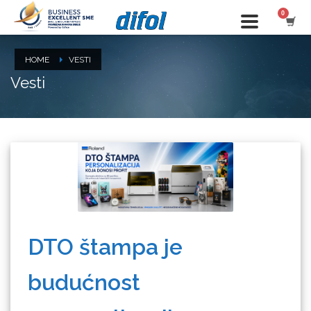
HOME
VESTI
Vesti
DTO štampa je
budućnost