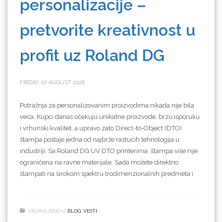
personalizacije –
pretvorite kreativnost u
profit uz Roland DG
FRIDAY, 07 AUGUST 2026
Potražnja za personalizovanim proizvodima nikada nije bila
veća. Kupci danas očekuju unikatne proizvode, brzu isporuku
i vrhunski kvalitet, a upravo zato Direct-to-Object (DTO)
štampa postaje jedna od najbrže rastućih tehnologija u
industriji. Sa Roland DG UV DTO printerima, štampa više nije
ograničena na ravne materijale. Sada možete direktno
štampati na širokom spektru trodimenzionalnih predmeta i
OBJAVLJENO U
BLOG
,
VESTI