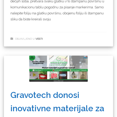
dečijih soba, pretvara svaku glatku i/ili štampanu površinu u
komunikacionu tablu pogodnu za pisanje markerima. Samo
nalepite foliju na glatku površinu, obojenu foliju ili štampanu
sliku da biste kreirali svoju
OBJAVLJENO U
VESTI
Gravotech donosi
inovativne materijale za