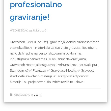
profesionalno
graviranje!
WEDNESDAY, 29 JULY 2026
Gravotech, lider u industriji graviranja, donosi širok asortiman
visokokvalitetnih materijala za sve vrste gravura. Bez obzira
na to da li radite na personalizovanim poklonima,
industrijskim oznakama ili luksuznim dekoracijama,
Gravotech materijali osiguravaju vrhunski rezultat svaki put.
Šta nudimo? ✅ Flexilase ✅ Gravolase Metalic ✅ Gravoply
Prednosti Gravotech materijala: Izdržljivost i otpornost:
Materijali su projektovani da izdrže različite uslove.
OBJAVLJENO U
VESTI