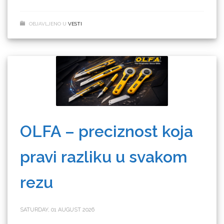
OBJAVLJENO U
VESTI
OLFA – preciznost koja
pravi razliku u svakom
rezu
SATURDAY, 01 AUGUST 2026