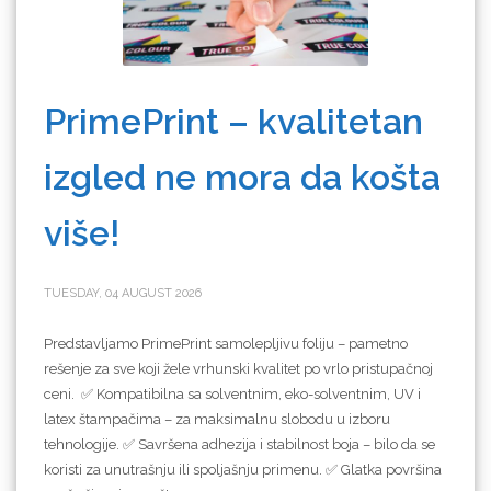
PrimePrint – kvalitetan
izgled ne mora da košta
više!
TUESDAY, 04 AUGUST 2026
Predstavljamo PrimePrint samolepljivu foliju – pametno
rešenje za sve koji žele vrhunski kvalitet po vrlo pristupačnoj
ceni. ✅ Kompatibilna sa solventnim, eko-solventnim, UV i
latex štampačima – za maksimalnu slobodu u izboru
tehnologije. ✅ Savršena adhezija i stabilnost boja – bilo da se
koristi za unutrašnju ili spoljašnju primenu. ✅ Glatka površina