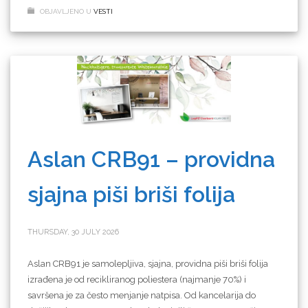
OBJAVLJENO U
VESTI
Aslan CRB91 – providna
sjajna piši briši folija
THURSDAY, 30 JULY 2026
Aslan CRB91 je samolepljiva, sjajna, providna piši briši folija
izrađena je od recikliranog poliestera (najmanje 70%) i
savršena je za često menjanje natpisa. Od kancelarija do