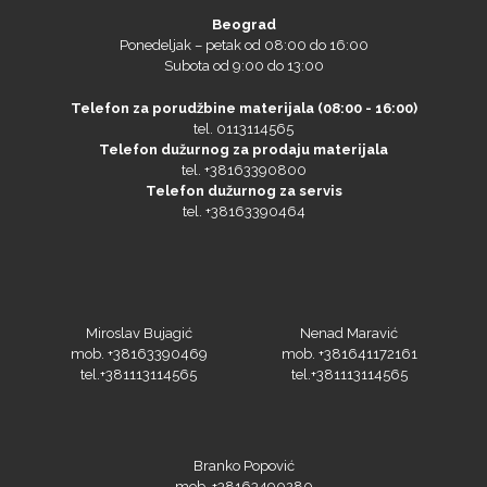
Beograd
Ponedeljak – petak od 08:00 do 16:00
Subota od 9:00 do 13:00
Telefon za porudžbine materijala (08:00 - 16:00)
tel. 0113114565
Telefon dužurnog za prodaju materijala
tel. +38163390800
Telefon dužurnog za servis
tel. +38163390464
Miroslav Bujagić
Nenad Maravić
mob. +38163390469
mob. +381641172161
tel.+381113114565
tel.+381113114565
Branko Popović
mob. +38163490280