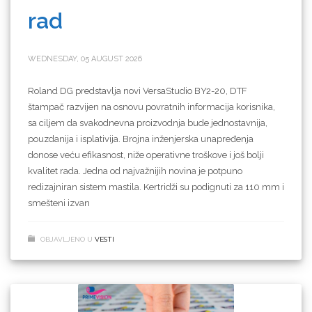
rad
WEDNESDAY, 05 AUGUST 2026
Roland DG predstavlja novi VersaStudio BY2-20, DTF
štampač razvijen na osnovu povratnih informacija korisnika,
sa ciljem da svakodnevna proizvodnja bude jednostavnija,
pouzdanija i isplativija. Brojna inženjerska unapređenja
donose veću efikasnost, niže operativne troškove i još bolji
kvalitet rada. Jedna od najvažnijih novina je potpuno
redizajniran sistem mastila. Kertridži su podignuti za 110 mm i
smešteni izvan
OBJAVLJENO U
VESTI