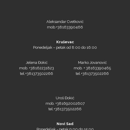
Aleksandar Cvetković
mob.+38163390466
Kruševac
Ponedeljak – petak od 8:00 do 16:00
Jelena Đokić
Marko Jovanović
mob. +38162231823
mob. + 38163390465
tel.+381373502266
tel.+381373502266
Uroš Đokić
mob. +381692002607
tel.+381373502266
Novi Sad
Ponedeljak - petak 9:00 do 15:00