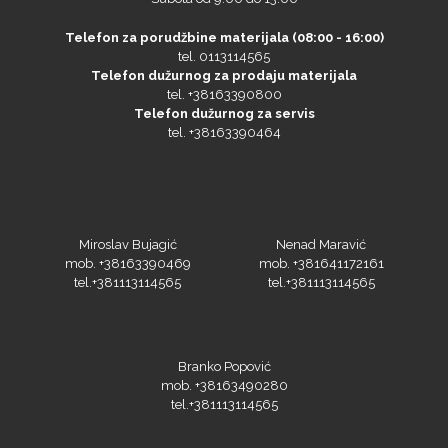
Telefon za porudžbine materijala (08:00 - 16:00)
tel. 0113114565
Telefon dužurnog za prodaju materijala
tel. +38163390800
Telefon dužurnog za servis
tel. +38163390464
Miroslav Bujagić
Nenad Maravić
mob. +38163390469
mob. +381641172161
tel.+381113114565
tel.+381113114565
Branko Popović
mob. +38163490280
tel.+381113114565