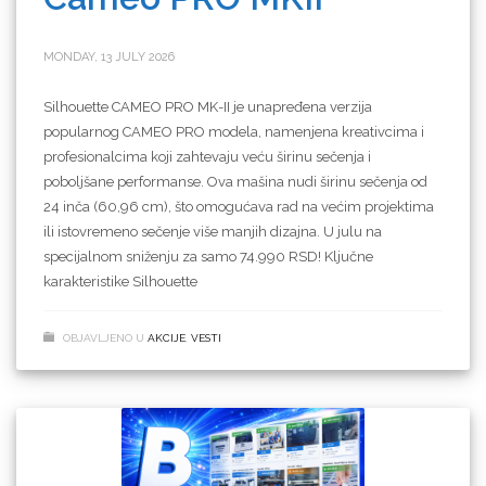
MONDAY, 13 JULY 2026
Silhouette CAMEO PRO MK-II je unapređena verzija
popularnog CAMEO PRO modela, namenjena kreativcima i
profesionalcima koji zahtevaju veću širinu sečenja i
poboljšane performanse. Ova mašina nudi širinu sečenja od
24 inča (60,96 cm), što omogućava rad na većim projektima
ili istovremeno sečenje više manjih dizajna. U julu na
specijalnom sniženju za samo 74.990 RSD! Ključne
karakteristike Silhouette
OBJAVLJENO U
AKCIJE
,
VESTI