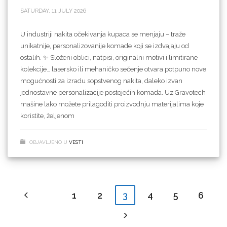
SATURDAY, 11 JULY 2026
U industriji nakita očekivanja kupaca se menjaju – traže
unikatnije, personalizovanije komade koji se izdvajaju od
ostalih. ✨ Složeni oblici, natpisi, originalni motivi i limitirane
kolekcije… lasersko ili mehaničko sečenje otvara potpuno nove
mogućnosti za izradu sopstvenog nakita, daleko izvan
jednostavne personalizacije postojećih komada. Uz Gravotech
mašine lako možete prilagoditi proizvodnju materijalima koje
koristite, željenom
OBJAVLJENO U
VESTI
1
2
4
5
6
3