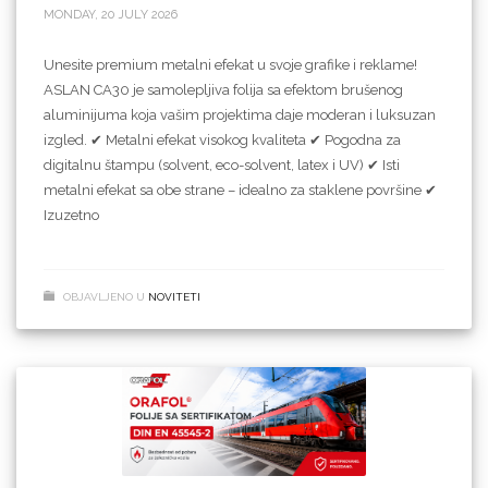
MONDAY, 20 JULY 2026
Unesite premium metalni efekat u svoje grafike i reklame!
ASLAN CA30 je samolepljiva folija sa efektom brušenog
aluminijuma koja vašim projektima daje moderan i luksuzan
izgled. ✔ Metalni efekat visokog kvaliteta ✔ Pogodna za
digitalnu štampu (solvent, eco-solvent, latex i UV) ✔ Isti
metalni efekat sa obe strane – idealno za staklene površine ✔
Izuzetno
OBJAVLJENO U
NOVITETI