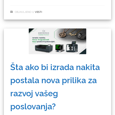
OBJAVLJENO U
VESTI
Šta ako bi izrada nakita
postala nova prilika za
razvoj vašeg
poslovanja?