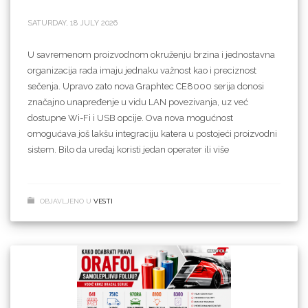
SATURDAY, 18 JULY 2026
U savremenom proizvodnom okruženju brzina i jednostavna
organizacija rada imaju jednaku važnost kao i preciznost
sečenja. Upravo zato nova Graphtec CE8000 serija donosi
značajno unapređenje u vidu LAN povezivanja, uz već
dostupne Wi-Fi i USB opcije. Ova nova mogućnost
omogućava još lakšu integraciju katera u postojeći proizvodni
sistem. Bilo da uređaj koristi jedan operater ili više
OBJAVLJENO U
VESTI