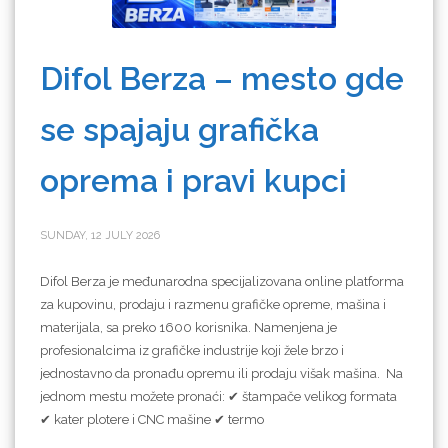
Difol Berza – mesto gde
se spajaju grafička
oprema i pravi kupci
SUNDAY, 12 JULY 2026
Difol Berza je međunarodna specijalizovana online platforma
za kupovinu, prodaju i razmenu grafičke opreme, mašina i
materijala, sa preko 1600 korisnika. Namenjena je
profesionalcima iz grafičke industrije koji žele brzo i
jednostavno da pronađu opremu ili prodaju višak mašina. Na
jednom mestu možete pronaći: ✔ štampače velikog formata
✔ kater plotere i CNC mašine ✔ termo