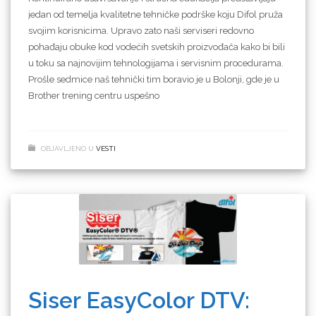
jedan od temelja kvalitetne tehničke podrške koju Difol pruža
svojim korisnicima. Upravo zato naši serviseri redovno
pohađaju obuke kod vodećih svetskih proizvođača kako bi bili
u toku sa najnovijim tehnologijama i servisnim procedurama.
Prošle sedmice naš tehnički tim boravio je u Bolonji, gde je u
Brother trening centru uspešno
OBJAVLJENO U
VESTI
Siser EasyColor DTV: