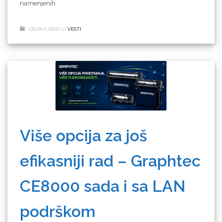
namenjenih
OBJAVLJENO U
VESTI
Više opcija za još
efikasniji rad – Graphtec
CE8000 sada i sa LAN
podrškom