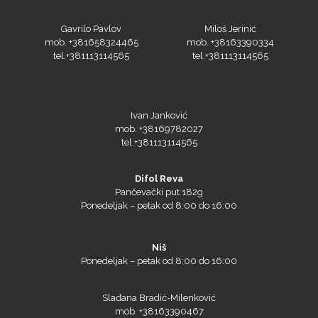
Gavrilo Pavlov
Miloš Jerinić
mob. +381658324465
mob. +38163390334
tel.+381113114565
tel.+381113114565
Ivan Janković
mob. +38169782027
tel.+381113114565
Difol Reva
Pančevački put 182g
Ponedeljak – petak od 8:00 do 16:00
Niš
Ponedeljak – petak od 8:00 do 16:00
Slađana Bradić-Milenković
mob. +38163390467