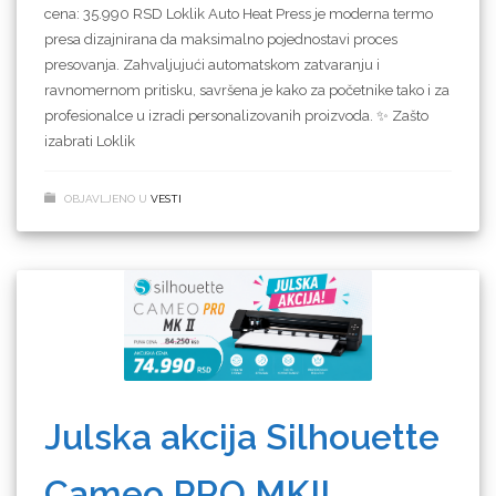
cena: 35.990 RSD Loklik Auto Heat Press je moderna termo
presa dizajnirana da maksimalno pojednostavi proces
presovanja. Zahvaljujući automatskom zatvaranju i
ravnomernom pritisku, savršena je kako za početnike tako i za
profesionalce u izradi personalizovanih proizvoda. ✨ Zašto
izabrati Loklik
OBJAVLJENO U
VESTI
Julska akcija Silhouette
Cameo PRO MKII