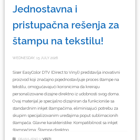
Jednostavna i
pristupačna rešenja za
štampu na tekstilu!
WEDNESDAY, 15 JULY 2026
Siser EasyColor DTV (Direct to Vinyl) predstavlja inovativni
proizvod koji značajno pojednostavljuje proces štampe na
tekstilu, omogućavajući korisnicima da kreiraju
personalizovane dizajne direktno iz udobnosti svog doma.
Ovaj materijal je specijalno dizajniran da funkcioniše sa
standardnim inkjet štampačima, eliminisajući potrebu za
skupim specijalizovanim uređajima poput sublimacionih
štampača. Glavne karakteristike: Kompatibilnost sa inkjet
štampačima: Štampa direktno
OBJAVLJENO U
VESTI