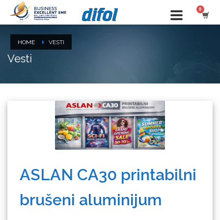
HOME
VESTI
Vesti
ASLAN CA30 printabilni
brušeni aluminijum