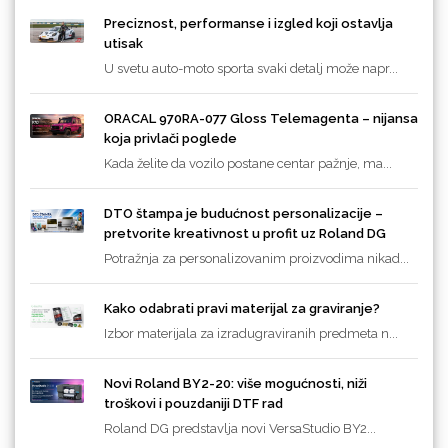
Preciznost, performanse i izgled koji ostavlja
utisak
U svetu auto-moto sporta svaki detalj može napr...
ORACAL 970RA-077 Gloss Telemagenta – nijansa
koja privlači poglede
Kada želite da vozilo postane centar pažnje, ma...
DTO štampa je budućnost personalizacije –
pretvorite kreativnost u profit uz Roland DG
Potražnja za personalizovanim proizvodima nikad...
Kako odabrati pravi materijal za graviranje?
Izbor materijala za izradugraviranih predmeta n...
Novi Roland BY2-20: više mogućnosti, niži
troškovi i pouzdaniji DTF rad
Roland DG predstavlja novi VersaStudio BY2...