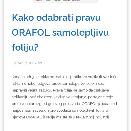
Kako odabrati pravu
ORAFOL samolepljivu
foliju?
FRIDAY, 17 JULY 2026
Kada izrađujete reklame, natpise, grafike za vozila ili svetleće
reklame, izbor odgovarajuće samolepljive folije može
napraviti veliku razliku. Prava folija ne samo da olakšava
aplikaciju, već obezbeđuje dug vek trajanja, postojane boje i
profesionalan izgled gotovog proizvoda. ORAFOL je jedan od
najpoznatijih svetskih proizvođača samolepljivih folija, a
njegove ORACAL® serije koriste se u reklamnoj industriji