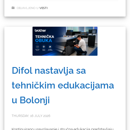
OBJAVLJENO U
VESTI
Difol nastavlja sa
tehničkim edukacijama
u Bolonji
THURSDAY, 16 JULY 2026
Kontinuirano usavršavanje i stručna edukacija predstavljaju