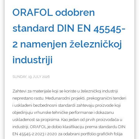
ORAFOL odobren
standard DIN EN 45545-
2 namenjen železničkoj
industriji
SUNDAY, 19 JULY 2026
Zahtevi za materijale koji se koriste u železničkoj industriji
neprestano rastu. Međunarodni projekti, prekogranični tenderi
i usklađeni bezbednosni standardi zahtevaju proizvode koji
objedinjuju vrhunske tehničke performanse i dokazanu
usklađenost sa propisima. Kao jedan od prvih proizvođača u
industriji, ORAFOL je dobio klasifikaciju prema standardu DIN
EN 45545-2:2023 i 2020 za odabrani portfolio grafičkih folija