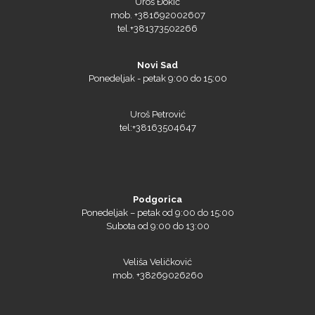
Uroš Đokić
mob. +381692002607
tel.+381373502266
Novi Sad
Ponedeljak - petak 9:00 do 15:00
Uroš Petrović
tel:+38163504647
Podgorica
Ponedeljak – petak od 9:00 do 15:00
Subota od 9:00 do 13:00
Veliša Veličković
mob. +38269026260