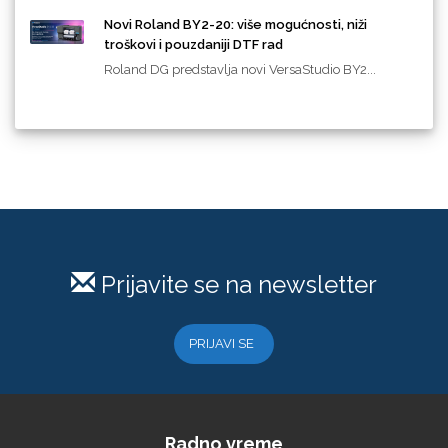
Novi Roland BY2-20: više mogućnosti, niži
troškovi i pouzdaniji DTF rad
Roland DG predstavlja novi VersaStudio BY2...
Prijavite se na newsletter
PRIJAVI SE
Radno vreme