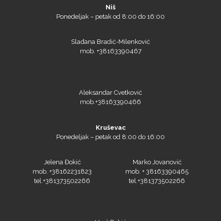
Niš
Ponedeljak – petak od 8:00 do 16:00
Slađana Bradić-Milenković
mob. +38163390467
Aleksandar Cvetković
mob.+38163390466
Kruševac
Ponedeljak – petak od 8:00 do 16:00
Jelena Đokić
Marko Jovanović
mob. +38162231823
mob. + 38163390465
tel.+381373502266
tel.+381373502266