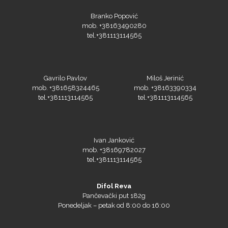
Branko Popović
mob. +38163490280
tel.+381113114565
Gavrilo Pavlov
Miloš Jerinić
mob. +381658324465
mob. +38163390334
tel.+381113114565
tel.+381113114565
Ivan Janković
mob. +38169782027
tel.+381113114565
Difol Reva
Pančevački put 182g
Ponedeljak – petak od 8:00 do 16:00