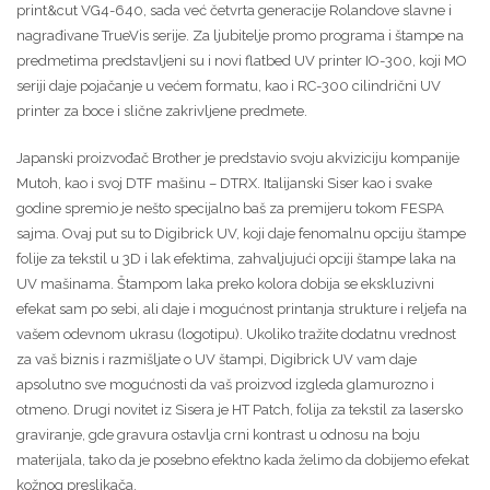
print&cut VG4-640, sada već četvrta generacije Rolandove slavne i
nagrađivane TrueVis serije. Za ljubitelje promo programa i štampe na
predmetima predstavljeni su i novi flatbed UV printer IO-300, koji MO
seriji daje pojačanje u većem formatu, kao i RC-300 cilindrični UV
printer za boce i slične zakrivljene predmete.
Japanski proizvođač Brother je predstavio svoju akviziciju kompanije
Mutoh, kao i svoj DTF mašinu – DTRX. Italijanski Siser kao i svake
godine spremio je nešto specijalno baš za premijeru tokom FESPA
sajma. Ovaj put su to Digibrick UV, koji daje fenomalnu opciju štampe
folije za tekstil u 3D i lak efektima, zahvaljujući opciji štampe laka na
UV mašinama. Štampom laka preko kolora dobija se ekskluzivni
efekat sam po sebi, ali daje i mogućnost printanja strukture i reljefa na
vašem odevnom ukrasu (logotipu). Ukoliko tražite dodatnu vrednost
za vaš biznis i razmišljate o UV štampi, Digibrick UV vam daje
apsolutno sve mogućnosti da vaš proizvod izgleda glamurozno i
otmeno. Drugi novitet iz Sisera je HT Patch, folija za tekstil za lasersko
graviranje, gde gravura ostavlja crni kontrast u odnosu na boju
materijala, tako da je posebno efektno kada želimo da dobijemo efekat
kožnog preslikača.