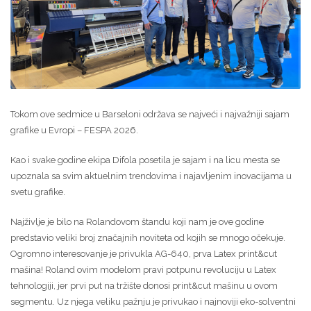
Tokom ove sedmice u Barseloni održava se najveći i najvažniji sajam
grafike u Evropi – FESPA 2026.
Kao i svake godine ekipa Difola posetila je sajam i na licu mesta se
upoznala sa svim aktuelnim trendovima i najavljenim inovacijama u
svetu grafike.
Najživlje je bilo na Rolandovom štandu koji nam je ove godine
predstavio veliki broj značajnih noviteta od kojih se mnogo očekuje.
Ogromno interesovanje je privukla AG-640, prva Latex print&cut
mašina! Roland ovim modelom pravi potpunu revoluciju u Latex
tehnologiji, jer prvi put na tržište donosi print&cut mašinu u ovom
segmentu. Uz njega veliku pažnju je privukao i najnoviji eko-solventni