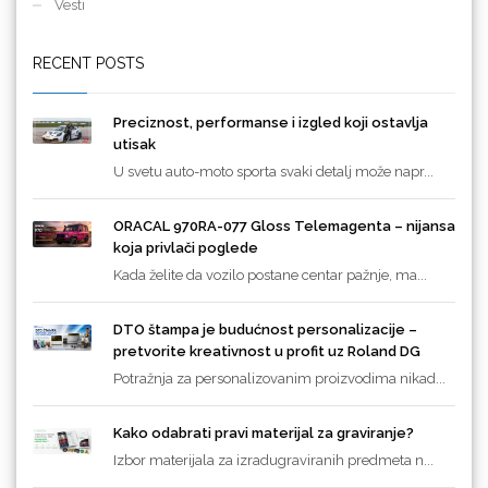
Vesti
RECENT POSTS
Preciznost, performanse i izgled koji ostavlja
utisak
U svetu auto-moto sporta svaki detalj može napr...
ORACAL 970RA-077 Gloss Telemagenta – nijansa
koja privlači poglede
Kada želite da vozilo postane centar pažnje, ma...
DTO štampa je budućnost personalizacije –
pretvorite kreativnost u profit uz Roland DG
Potražnja za personalizovanim proizvodima nikad...
Kako odabrati pravi materijal za graviranje?
Izbor materijala za izradugraviranih predmeta n...