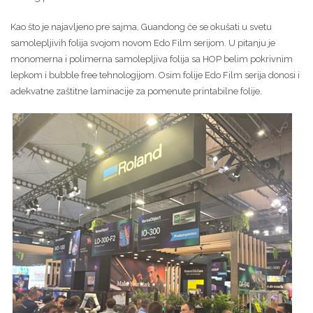
Kao što je najavljeno pre sajma, Guandong će se okušati u svetu
samolepljivih folija svojom novom Edo Film serijom. U pitanju je
monomerna i polimerna samolepljiva folija sa HOP belim pokrivnim
lepkom i bubble free tehnologijom. Osim folije Edo Film serija donosi i
adekvatne zaštitne laminacije za pomenute printabilne folije.