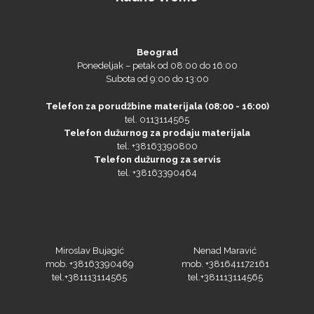
Beograd
Ponedeljak – petak od 08:00 do 16:00
Subota od 9:00 do 13:00
Telefon za porudžbine materijala (08:00 - 16:00)
tel. 0113114565
Telefon dužurnog za prodaju materijala
tel. +38163390800
Telefon dužurnog za servis
tel. +38163390464
Miroslav Bujagić
Nenad Maravić
mob. +38163390469
mob. +381641172161
tel.+381113114565
tel.+381113114565