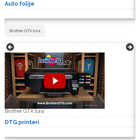
Auto folije
A
Brother GTX tura
Brother GTX tura
B
DTG printeri
D