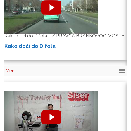
Kako doći do Difola | IZ PRAVCA BRANKOVOG MOSTA
K
A
Kako doći do Difola
K