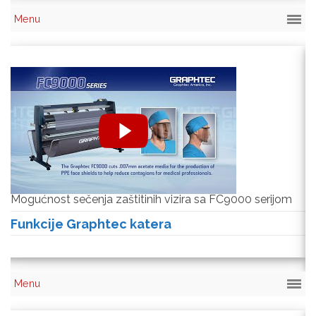
Mogućnost sečenja zaštitinih vizira sa FC9000 serijom
Se
s
Funkcije Graphtec katera
F