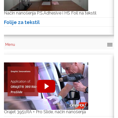
Način nanošenja P.S.Adhesive i HS Foil na tekstil
Na
Folije za tekstil
F
Orajet 3951RA + Pro Slide, način nanošenja
O