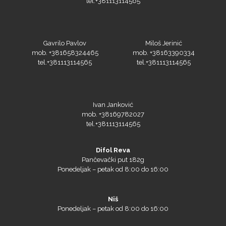
tel.+381113114565
Gavrilo Pavlov
Miloš Jerinić
mob. +381658324465
mob. +38163390334
tel.+381113114565
tel.+381113114565
Ivan Janković
mob. +38169782027
tel.+381113114565
Difol Reva
Pančevački put 182g
Ponedeljak – petak od 8:00 do 16:00
Niš
Ponedeljak – petak od 8:00 do 16:00