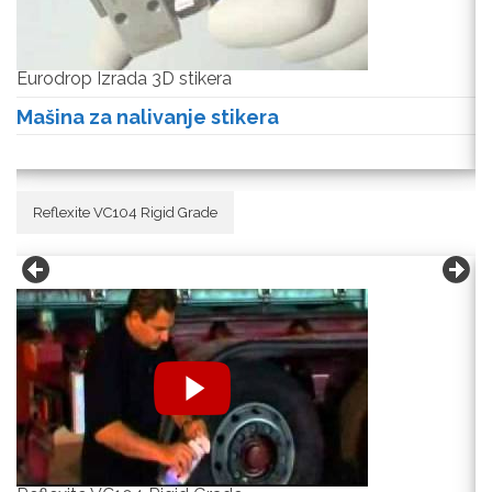
Eurodrop Izrada 3D stikera
E
Mašina za nalivanje stikera
M
Reflexite VC104 Rigid Grade