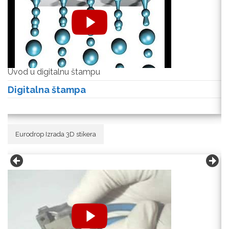
Uvod u digitalnu štampu
U
Digitalna štampa
D
Eurodrop Izrada 3D stikera