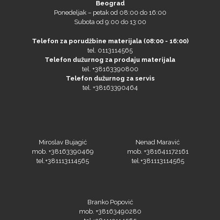
Beograd
Ponedeljak – petak od 08:00 do 16:00
Subota od 9:00 do 13:00
Telefon za porudžbine materijala (08:00 - 16:00)
tel. 0113114565
Telefon dužurnog za prodaju materijala
tel. +38163390800
Telefon dužurnog za servis
tel. +38163390464
Miroslav Bujagić
Nenad Maravić
mob. +38163390469
mob. +381641172161
tel.+381113114565
tel.+381113114565
Branko Popović
mob. +38163490280