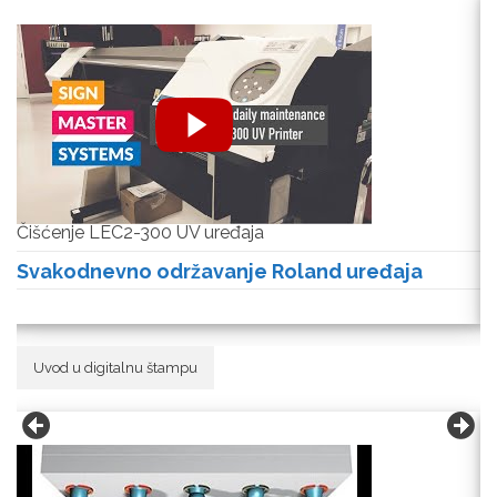
Čišćenje LEC2-300 UV uređaja
V
Svakodnevno održavanje Roland uređaja
S
Uvod u digitalnu štampu