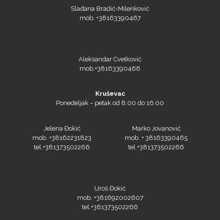
Slađana Bradić-Milenković
mob. +38163390467
Aleksandar Cvetković
mob.+38163390466
Kruševac
Ponedeljak – petak od 8:00 do 16:00
Jelena Đokić
Marko Jovanović
mob. +38162231823
mob. + 38163390465
tel.+381373502266
tel.+381373502266
Uroš Đokić
mob. +381692002607
tel.+381373502266