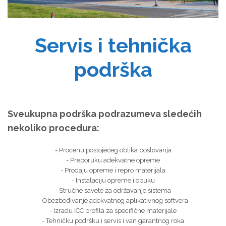
Servis i tehnička
podrška
Sveukupna podrška podrazumeva sledećih
nekoliko procedura:
- Procenu postojećeg oblika poslovanja
- Preporuku adekvatne opreme
- Prodaju opreme i repro materijala
- Instalaciju opreme i obuku
- Stručne savete za održavanje sistema
- Obezbeđivanje adekvatnog aplikativnog softvera
- Izradu ICC profila za specifične materijale
- Tehničku podršku i servis i van garantnog roka