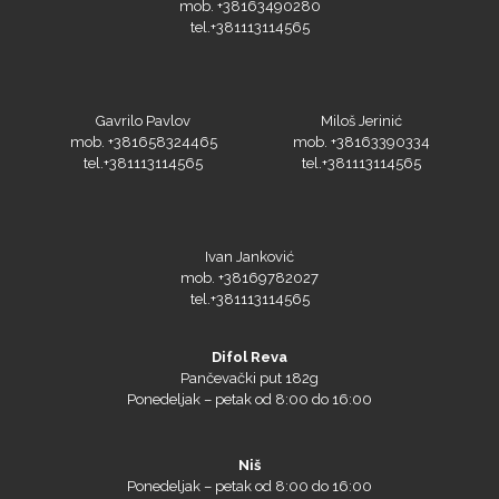
mob. +38163490280
tel.+381113114565
Gavrilo Pavlov
Miloš Jerinić
mob. +381658324465
mob. +38163390334
tel.+381113114565
tel.+381113114565
Ivan Janković
mob. +38169782027
tel.+381113114565
Difol Reva
Pančevački put 182g
Ponedeljak – petak od 8:00 do 16:00
Niš
Ponedeljak – petak od 8:00 do 16:00