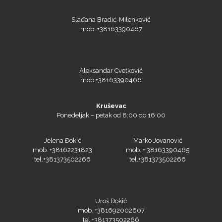
Slađana Bradić-Milenković
mob. +38163390467
Aleksandar Cvetković
mob.+38163390466
Kruševac
Ponedeljak – petak od 8:00 do 16:00
Jelena Đokić
Marko Jovanović
mob. +38162231823
mob. + 38163390465
tel.+381373502266
tel.+381373502266
Uroš Đokić
mob. +381692002607
tel.+381373502266