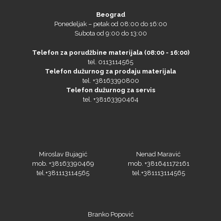
Beograd
Ponedeljak – petak od 08:00 do 16:00
Subota od 9:00 do 13:00
Telefon za porudžbine materijala (08:00 - 16:00)
tel. 0113114565
Telefon dužurnog za prodaju materijala
tel. +38163390800
Telefon dužurnog za servis
tel. +38163390464
Miroslav Bujagić
Nenad Maravić
mob. +38163390469
mob. +381641172161
tel.+381113114565
tel.+381113114565
Branko Popović