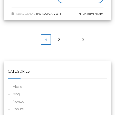
poručivanja kontaktirajte nas:
info@difol.net
.
OBJAVLJENO U
RASPRODAJA
,
VESTI
NEMA KOMENTARA
2
1
CATEGORIES
Akcije
blog
Noviteti
Popusti