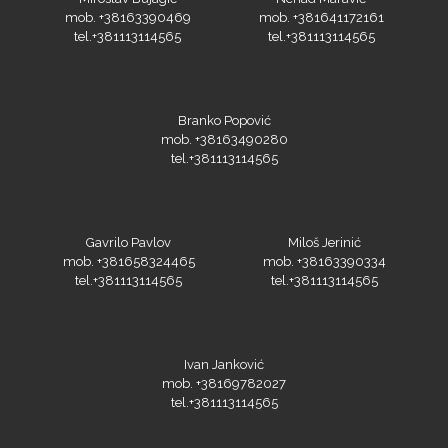
mob. +38163390469
mob. +381641172161
tel.+381113114565
tel.+381113114565
Branko Popović
mob. +38163490280
tel.+381113114565
Gavrilo Pavlov
Miloš Jerinić
mob. +381658324465
mob. +38163390334
tel.+381113114565
tel.+381113114565
Ivan Janković
mob. +38169782027
tel.+381113114565