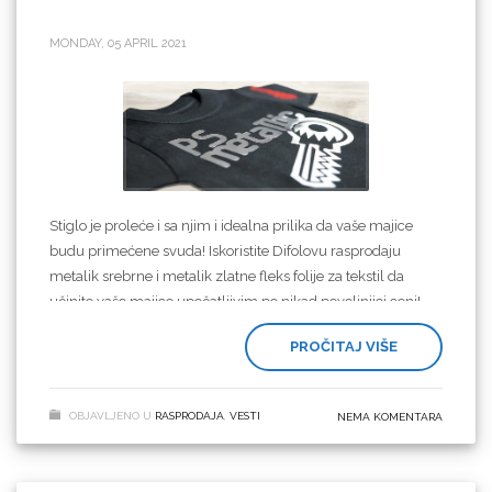
MONDAY, 05 APRIL 2021
Stiglo je proleće i sa njim i idealna prilika da vaše majice
budu primećene svuda! Iskoristite Difolovu rasprodaju
metalik srebrne i metalik zlatne fleks folije za tekstil da
učinite vaše majice upečatljivim po nikad povoljnijoj ceni!
PROČITAJ VIŠE
Metalik srebrnu i zlatnu u narednom periodu možete
nabaviti po čak 30% jeftinijoj ceni, do isteka zaliha! Požurite,
neka vaši tekstilni predmeti skreću pažnju u svakom
OBJAVLJENO U
RASPRODAJA
,
VESTI
NEMA KOMENTARA
trenutku!
Materijal se seče u ogledalu, kao i druge katerske folije za