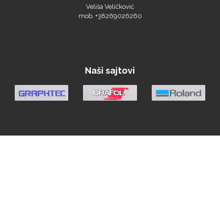
Veliša Veličković
mob. +38269026260
Naši sajtovi