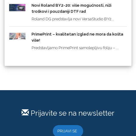
Novi Roland BY2-20: više mogućnosti, niži
troškovi i pouzdaniji DTF rad
Roland DG predstavlja novi VersaStudio BY2...
PrimePrint – kvalitetan izgled ne mora da košta
više!
Predstavljamo PrimePrint samolepljivu foliju – ...
Prijavite se na newsletter
PRIJAVI SE