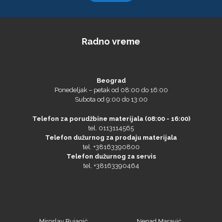
Radno vreme
Beograd
Ponedeljak – petak od 08:00 do 16:00
Subota od 9:00 do 13:00
Telefon za porudžbine materijala (08:00 - 16:00)
tel. 0113114565
Telefon dužurnog za prodaju materijala
tel. +38163390800
Telefon dužurnog za servis
tel. +38163390464
Miroslav Bujagić
Nenad Maravić