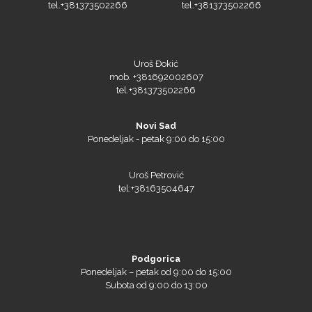
tel.+381373502266
tel.+381373502266
Uroš Đokić
mob. +381692002607
tel.+381373502266
Novi Sad
Ponedeljak - petak 9:00 do 15:00
Uroš Petrović
tel:+38163504647
Podgorica
Ponedeljak – petak od 9:00 do 15:00
Subota od 9:00 do 13:00