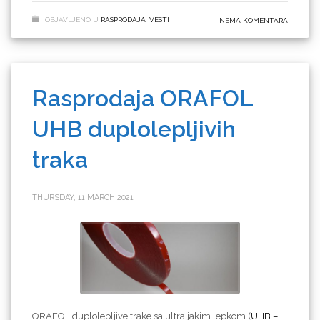
Iskoristite odličnu cenu za odličan proizvod!
OBJAVLJENO U
RASPRODAJA
,
VESTI
NEMA KOMENTARA
Rasprodaja ORAFOL
UHB duplolepljivih
traka
THURSDAY, 11 MARCH 2021
ORAFOL duplolepljive trake sa ultra jakim lepkom (
UHB –