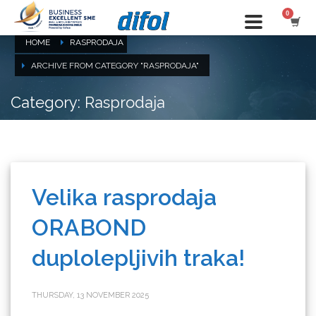
HOME
RASPRODAJA
ARCHIVE FROM CATEGORY "RASPRODAJA"
Category: Rasprodaja
Velika rasprodaja
ORABOND
duplolepljivih traka!
THURSDAY, 13 NOVEMBER 2025