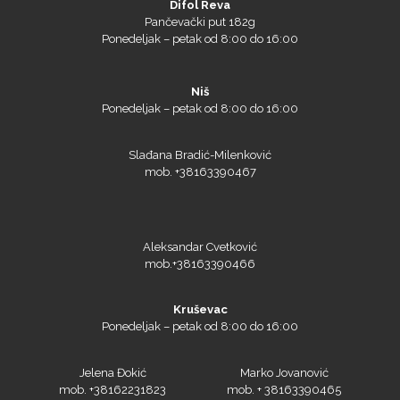
Difol Reva
Pančevački put 182g
Ponedeljak – petak od 8:00 do 16:00
Niš
Ponedeljak – petak od 8:00 do 16:00
Slađana Bradić-Milenković
mob. +38163390467
Aleksandar Cvetković
mob.+38163390466
Kruševac
Ponedeljak – petak od 8:00 do 16:00
Jelena Đokić
Marko Jovanović
mob. +38162231823
mob. + 38163390465