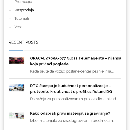
Promocije
Rasprodaja
Tutorijali
Vesti
RECENT POSTS
ORACAL 970RA-077 Gloss Telemagenta – nijansa
koja privlači poglede
Kada želite da vozilo postane centar pažnje, ma...
DTO štampa je budućnost personalizacije –
pretvorite kreativnost u profit uz Roland DG
Potražnja za personalizovanim proizvodima nikad...
Kako odabrati pravi materijal za graviranje?
Izbor materijala za izradugraviranih predmeta n...