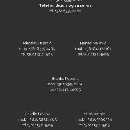
Telefon dužurnog za servis
tel. +38163390464
Miroslav Bujagić
Nenad Maravić
mob. +38163390469
mob. +381641172161
tel.+381113114565
tel.+381113114565
Branko Popović
mob. +38163490280
tel.+381113114565
Gavrilo Pavlov
Miloš Jerinić
mob. +381658324465
mob. +38163390334
tel.+381113114565
tel.+381113114565