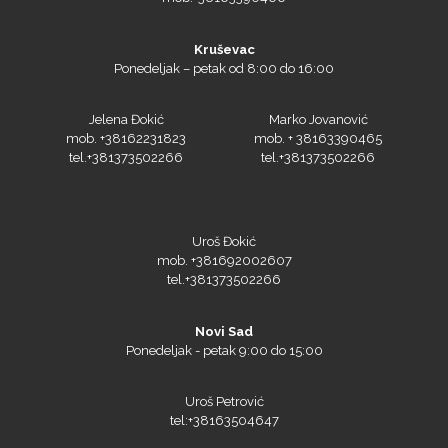
Kruševac
Ponedeljak – petak od 8:00 do 16:00
Jelena Đokić
Marko Jovanović
mob. +38162231823
mob. + 38163390465
tel.+381373502266
tel.+381373502266
Uroš Đokić
mob. +381692002607
tel.+381373502266
Novi Sad
Ponedeljak - petak 9:00 do 15:00
Uroš Petrović
tel:+38163504647