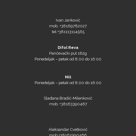
Ivan Janković
mob. +38169782027
tel.+381113114565
Difol Reva
Pančevački put 182g
Ponedeljak – petak od 8:00 do 16:00
Niš
Ponedeljak – petak od 8:00 do 16:00
Slađana Bradić-Milenković
mob. +38163390467
Aleksandar Cvetković
mob.+38163390466