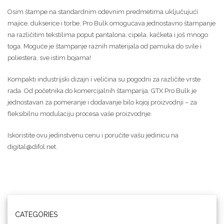
Osim štampe na standardnim odevnim predmetima uključujući
majice, dukserice i torbe, Pro Bulk omogućava jednostavno štampanje
na različitim tekstilima poput pantalona, cipela, kačketa i još mnogo
toga. Moguće je štampanje raznih materijala od pamuka do svile i
poliestera, sve istim bojama!
Kompakti industrijski dizajn i veličina su pogodni za različite vrste
rada. Od početnika do komercijalnih štamparija, GTX Pro Bulk je
jednostavan za pomeranje i dodavanje bilo kojoj proizvodnji – za
fleksibilnu modulaciju procesa vaše proizvodnje.
Iskoristite ovu jedinstvenu cenu i poručite vašu jedinicu na
digital@difol.net.
CATEGORIES