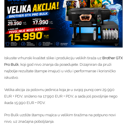
Iskusite vrhunski kvalitet slike i produkciju velikih tiraža uz
Brother GTX
Pro Bulk
, koji god nivo znanja da posedujete. Dizajniran da pruži
najbolje rezultate štampe imajući u vidu i performanse i korisničko
iskustvo.
Velika akcija za polovnu jedinica koja je u svojoj punoj ceni 29.990
EUR + PDV, sniženo na 17.990 EUR + PDV, a sada još povoljnije nego
ikada 15.990 EUR + PDV.
Pro Bulk uzdiže štampu majica u velikim tiražima na potpuno novi
nivo, uz značajna poboljšanja.