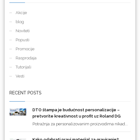
Akcije
blog
Noviteti
Popusti
Promocije
Rasprodaja
Tutorijali
Vesti
RECENT POSTS
DTO štampa je budućnost personalizacije –
pretvorite kreativnost u profit uz Roland DG
Potražnja za personalizovanim proizvodima nikad...
Kako odabrati pravi materijal za graviranje?