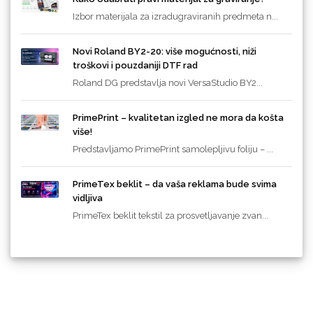
Izbor materijala za izradugraviranih predmeta n...
Novi Roland BY2-20: više mogućnosti, niži
troškovi i pouzdaniji DTF rad
Roland DG predstavlja novi VersaStudio BY2...
PrimePrint – kvalitetan izgled ne mora da košta
više!
Predstavljamo PrimePrint samolepljivu foliju – ...
PrimeTex beklit – da vaša reklama bude svima
vidljiva
PrimeTex beklit tekstil za prosvetljavanje zvan...