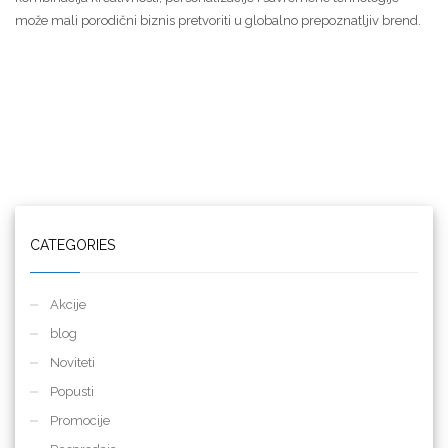
može mali porodični biznis pretvoriti u globalno prepoznatljiv brend.
CATEGORIES
Akcije
blog
Noviteti
Popusti
Promocije