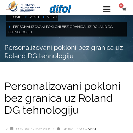
HOME
VESTI
VESTI
PERSONALIZOVANI POKLONI BEZ GRANICA UZ ROLAND DG
TEHNOLOGIJU
Personalizovani pokloni bez granica uz
Roland DG tehnologiju
Personalizovani pokloni
bez granica uz Roland
DG tehnologiju
/
SUNDAY, 17 MAY 2026
/
OBJAVLJENO U
VESTI