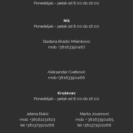
Ponedeljak – petak od 8:00 do 16:00
Niš
Ponedeljak – petak od 8:00 do 16:00
Slađana Bradić-Milenković
mob. +38163390467
Aleksandar Cvetković
mob.+38163390466
Kruševac
Ponedeljak – petak od 8:00 do 16:00
Jelena Đokić
Marko Jovanović
mob. +38162231823
mob. + 38163390465
tel.+381373502266
tel.+381373502266