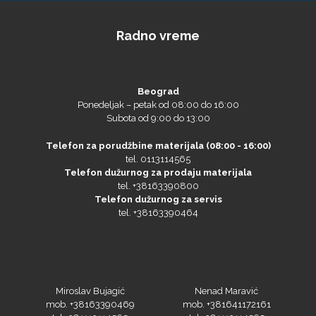
Radno vreme
Beograd
Ponedeljak – petak od 08:00 do 16:00
Subota od 9:00 do 13:00
Telefon za porudžbine materijala (08:00 - 16:00)
tel. 0113114565
Telefon dužurnog za prodaju materijala
tel. +38163390800
Telefon dužurnog za servis
tel. +38163390464
Miroslav Bujagić
Nenad Maravić
mob. +38163390469
mob. +381641172161