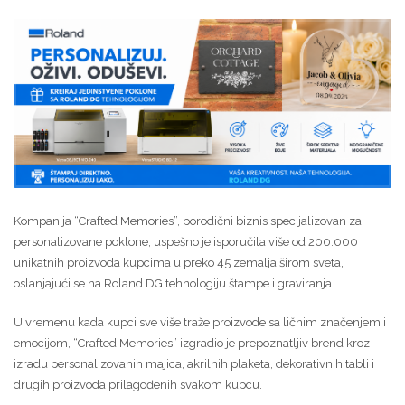
Kompanija “Crafted Memories”, porodični biznis specijalizovan za
personalizovane poklone, uspešno je isporučila više od 200.000
unikatnih proizvoda kupcima u preko 45 zemalja širom sveta,
oslanjajući se na Roland DG tehnologiju štampe i graviranja.
U vremenu kada kupci sve više traže proizvode sa ličnim značenjem i
emocijom, “Crafted Memories” izgradio je prepoznatljiv brend kroz
izradu personalizovanih majica, akrilnih plaketa, dekorativnih tabli i
drugih proizvoda prilagođenih svakom kupcu.