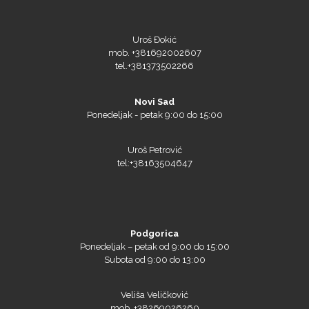
Uroš Đokić
mob. +381692002607
tel.+381373502266
Novi Sad
Ponedeljak - petak 9:00 do 15:00
Uroš Petrović
tel:+38163504647
Podgorica
Ponedeljak – petak od 9:00 do 15:00
Subota od 9:00 do 13:00
Veliša Veličković
mob. +38269026260