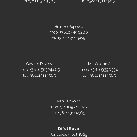
tel.+381113114565
tel.+381113114565
Branko Popović
mob. +38163490280
tel.+381113114565
Gavrilo Pavlov
Miloš Jerinić
mob. +381658324465
mob. +38163390334
tel.+381113114565
tel.+381113114565
Ivan Janković
mob. +38169782027
tel.+381113114565
Difol Reva
Pančevački put 182g