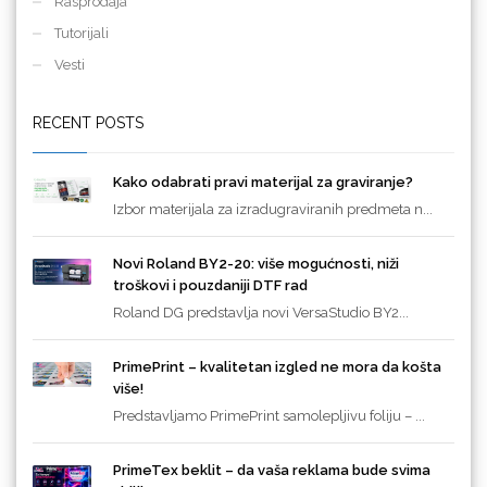
Rasprodaja
Tutorijali
Vesti
RECENT POSTS
Kako odabrati pravi materijal za graviranje?
Izbor materijala za izradugraviranih predmeta n...
Novi Roland BY2-20: više mogućnosti, niži
troškovi i pouzdaniji DTF rad
Roland DG predstavlja novi VersaStudio BY2...
PrimePrint – kvalitetan izgled ne mora da košta
više!
Predstavljamo PrimePrint samolepljivu foliju – ...
PrimeTex beklit – da vaša reklama bude svima