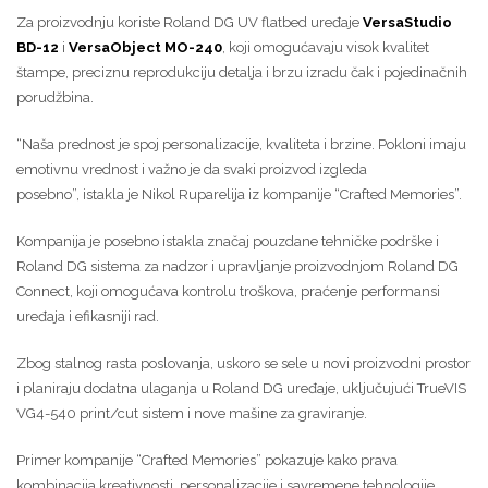
Za proizvodnju koriste Roland DG UV flatbed uređaje
VersaStudio
BD-12
i
VersaObject MO-240
, koji omogućavaju visok kvalitet
štampe, preciznu reprodukciju detalja i brzu izradu čak i pojedinačnih
porudžbina.
“Naša prednost je spoj personalizacije, kvaliteta i brzine. Pokloni imaju
emotivnu vrednost i važno je da svaki proizvod izgleda
posebno”, istakla je Nikol Ruparelija iz kompanije “Crafted Memories”.
Kompanija je posebno istakla značaj pouzdane tehničke podrške i
Roland DG sistema za nadzor i upravljanje proizvodnjom Roland DG
Connect, koji omogućava kontrolu troškova, praćenje performansi
uređaja i efikasniji rad.
Zbog stalnog rasta poslovanja, uskoro se sele u novi proizvodni prostor
i planiraju dodatna ulaganja u Roland DG uređaje, uključujući TrueVIS
VG4-540 print/cut sistem i nove mašine za graviranje.
Primer kompanije “Crafted Memories” pokazuje kako prava
kombinacija kreativnosti, personalizacije i savremene tehnologije