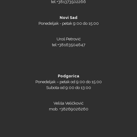
tel.+381373502266
Novi Sad
Ponedeljak - petak 9:00 do 15:00
Uroš Petrović
tel:+38163504647
Podgorica
Ponedeljak – petak od 9:00 do 15:00
Subota od 9:00 do 13:00
Veliša Veličković
mob. +38269026260