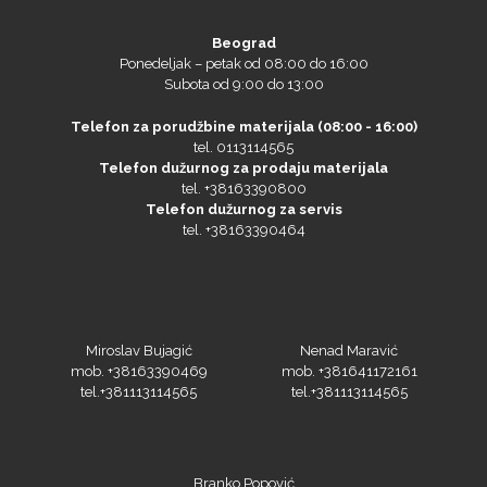
Beograd
Ponedeljak – petak od 08:00 do 16:00
Subota od 9:00 do 13:00
Telefon za porudžbine materijala (08:00 - 16:00)
tel. 0113114565
Telefon dužurnog za prodaju materijala
tel. +38163390800
Telefon dužurnog za servis
tel. +38163390464
Miroslav Bujagić
Nenad Maravić
mob. +38163390469
mob. +381641172161
tel.+381113114565
tel.+381113114565
Branko Popović