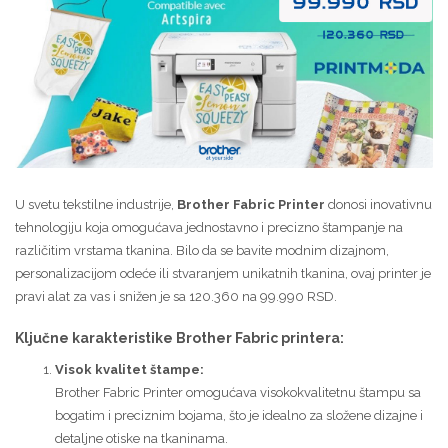
U svetu tekstilne industrije,
Brother Fabric Printer
donosi inovativnu
tehnologiju koja omogućava jednostavno i precizno štampanje na
različitim vrstama tkanina. Bilo da se bavite modnim dizajnom,
personalizacijom odeće ili stvaranjem unikatnih tkanina, ovaj printer je
pravi alat za vas i snižen je sa 120.360 na 99.990 RSD.
Ključne karakteristike Brother Fabric printera:
Visok kvalitet štampe:
Brother Fabric Printer omogućava visokokvalitetnu štampu sa
bogatim i preciznim bojama, što je idealno za složene dizajne i
detaljne otiske na tkaninama.