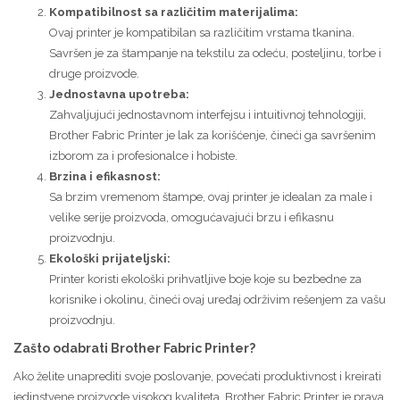
Kompatibilnost sa različitim materijalima:
Ovaj printer je kompatibilan sa različitim vrstama tkanina.
Savršen je za štampanje na tekstilu za odeću, posteljinu, torbe i
druge proizvode.
Jednostavna upotreba:
Zahvaljujući jednostavnom interfejsu i intuitivnoj tehnologiji,
Brother Fabric Printer je lak za korišćenje, čineći ga savršenim
izborom za i profesionalce i hobiste.
Brzina i efikasnost:
Sa brzim vremenom štampe, ovaj printer je idealan za male i
velike serije proizvoda, omogućavajući brzu i efikasnu
proizvodnju.
Ekološki prijateljski:
Printer koristi ekološki prihvatljive boje koje su bezbedne za
korisnike i okolinu, čineći ovaj uređaj održivim rešenjem za vašu
proizvodnju.
Zašto odabrati Brother Fabric Printer?
Ako želite unaprediti svoje poslovanje, povećati produktivnost i kreirati
jedinstvene proizvode visokog kvaliteta, Brother Fabric Printer je prava