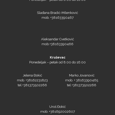
Slađana Bradić-Milenković
mob. +38163390467
Aleksandar Cvetković
mob.+38163390466
Kruševac
Ponedeljak – petak od 8:00 do 16:00
Jelena Đokić
Marko Jovanović
mob. +38162231823
mob. + 38163390465
tel.+381373502266
tel.+381373502266
Uroš Đokić
mob. +381692002607