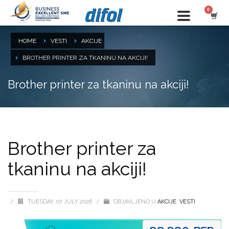
HOME
VESTI
AKCIJE
BROTHER PRINTER ZA TKANINU NA AKCIJI!
Brother printer za tkaninu na akciji!
Brother printer za
tkaninu na akciji!
/
TUESDAY, 07 JULY 2026
/
OBJAVLJENO U
AKCIJE
,
VESTI