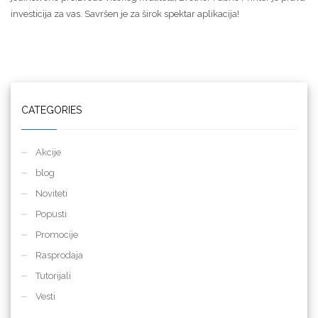
investicija za vas. Savršen je za širok spektar aplikacija!
CATEGORIES
Akcije
blog
Noviteti
Popusti
Promocije
Rasprodaja
Tutorijali
Vesti