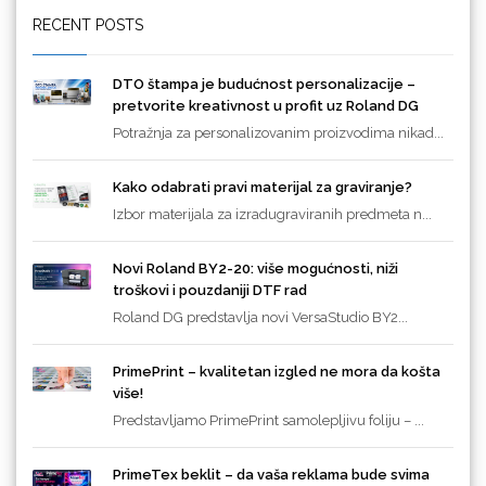
RECENT POSTS
DTO štampa je budućnost personalizacije –
pretvorite kreativnost u profit uz Roland DG
Potražnja za personalizovanim proizvodima nikad...
Kako odabrati pravi materijal za graviranje?
Izbor materijala za izradugraviranih predmeta n...
Novi Roland BY2-20: više mogućnosti, niži
troškovi i pouzdaniji DTF rad
Roland DG predstavlja novi VersaStudio BY2...
PrimePrint – kvalitetan izgled ne mora da košta
više!
Predstavljamo PrimePrint samolepljivu foliju – ...
PrimeTex beklit – da vaša reklama bude svima