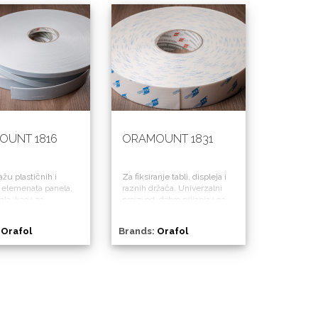
OUNT 1816
ORAMOUNT 1831
žu plastičnih i
Za fiksiranje tabli, displeja i
 elemenata panela,
raznih držača. Univerzalni
ala, kao i za
proizvod, dobro prijanja i na
as i ogledala. Može
hrapave površine.
iti kao samolepljivi
:
Orafol
Brands:
Orafol
 za znakove, držače
ere.