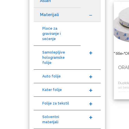
Aslan
Materijali
Datacolor
Ploče za
graviranje i
sečenje
Duplolepl
Samolepljive
bele
" title=
hologramske
Difol
prema
folije
modif
ORA
a
Auto folije
Duplole
od bele
Kater folije
Difprint
premaz
Brand
modifi
akriln
Folije za tekstil
Solventni
materijali
Eurodrop