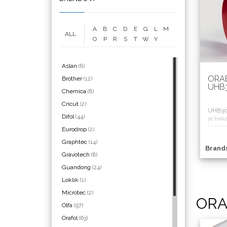
A
B
C
D
E
G
L
M
ALL
WrapCut
O
P
R
S
T
W
Y
Aslan
(8)
ORA
Brother
(12)
UHB
Chemica
(8)
Yellotools
Cricut
(2)
UHB305
Difol
(44)
je trak
akrilni
Eurodrop
(2)
pandan
Graphtec
(14)
Brand
Argon Manoukian
Gravotech
(8)
Guandong
(24)
Loklik
(1)
Microtec
(2)
OR
Olfa
(97)
Aslan
Orafol
(63)