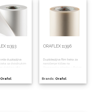
EX 11393
ORAFLEX 11396
tvrda duplopljiva
Duplolepljiva film traka za
traka sa dvostrukim
nanošenje klišea na
m debljine 380
štamparske cilindre u flekso-
za nanošenje
štampi.
mera na štamparske
:
Orafol
Brands:
Orafol