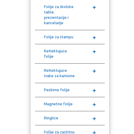
Folije za školske
table,
prezentacije i
kancelarije
Graphtec
Folije za štampu
Reflektujuće
folije
Reflektujuće
Gravotech
trake za kamione
Peskirne folije
Magnetne folije
Guandong
Ringlice
Folije za zaštitnu