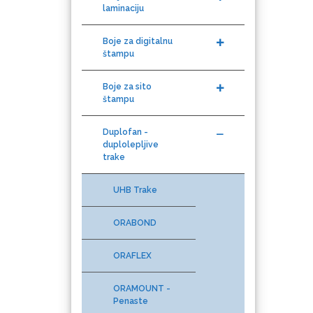
laminaciju
KEENCUT
Boje za digitalnu
štampu
Boje za sito
štampu
Loklik
Duplofan -
duplolepljive
trake
UHB Trake
ORABOND
Microtec
ORAFLEX
ORAMOUNT -
Penaste