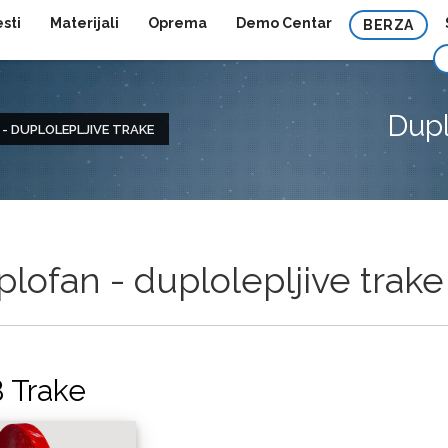
esti
Materijali
Oprema
Demo Centar
BERZA
Dupl
- DUPLOLEPLJIVE TRAKE
lofan - duplolepljive trake
 Trake