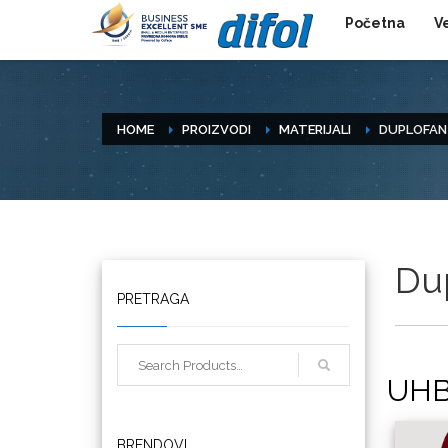
Početna
V
HOME
PROIZVODI
MATERIJALI
DUPLOFAN 
Dup
Triangle
PRETRAGA
UHB
We R Memory Keepers
BRENDOVI