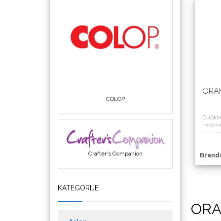
ORAF
COLOP
Duplole
nanošen
gumeni
štampar
štampi
Crafter's Companion
Brand
KATEGORIJE
ORA
Cricut