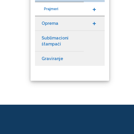
Prajmeri
Oprema
NAZDAR
Sublimacioni
štampači
Graviranje
Olfa
Orafol