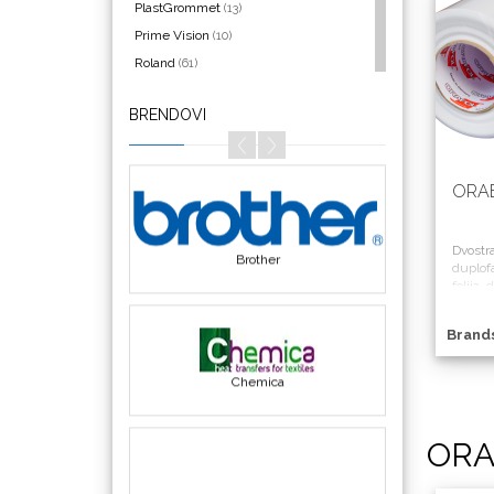
PlastGrommet
(13)
Prime Vision
(10)
Roland
(61)
SEFA
(4)
BRENDOVI
Silhouette
(3)
Bordeaux
Siser
(11)
Triangle
(1)
ORA
We R Memory Keepers
(8)
WrapCut
(2)
Dvostra
Yellotools
(42)
Brother
duplofa
folija, 
4040D 
strane.
Brand
lepljen
na ravn
Chemica
ORA