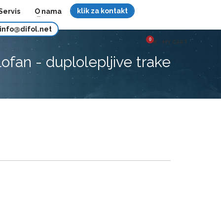
klik za kontakt
Servis
O nama
info@difol.net
MY CART
ofan - duplolepljive trake