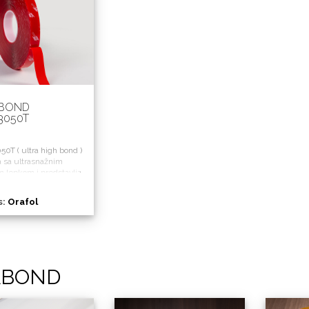
BOND
3050T
0T ( ultra high bond )
a sa ultrasnažnim
m lepkom i predstavlja
 3M VHB trakama.
s:
Orafol
ABOND