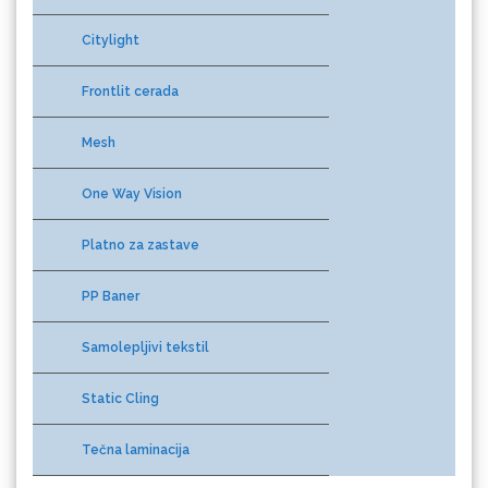
Citylight
Frontlit cerada
Gravotech
Mesh
One Way Vision
Guandong
Platno za zastave
PP Baner
Samolepljivi tekstil
Static Cling
KEENCUT
Tečna laminacija
Folije za školske table, prezentacije
i kancelarije