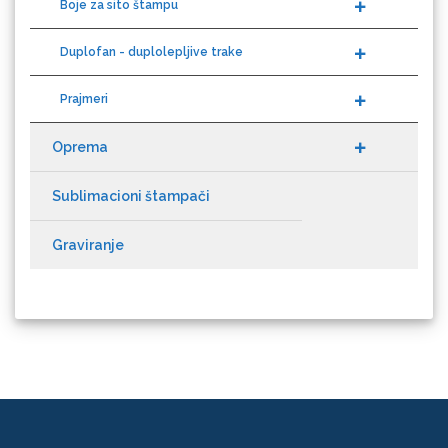
Duplofan - duplolepljive trake
Prajmeri
NAZDAR
Oprema
Sublimacioni štampači
Graviranje
Olfa
Orafol
Prijavite se na newsletter