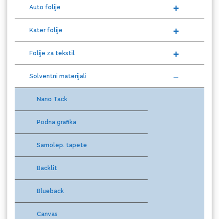
Kater folije
Folije za tekstil
Difprint
Solventni materijali
Nano Tack
Eurodrop
Podna grafika
Samolep. tapete
Backlit
Graphtec
Blueback
Canvas