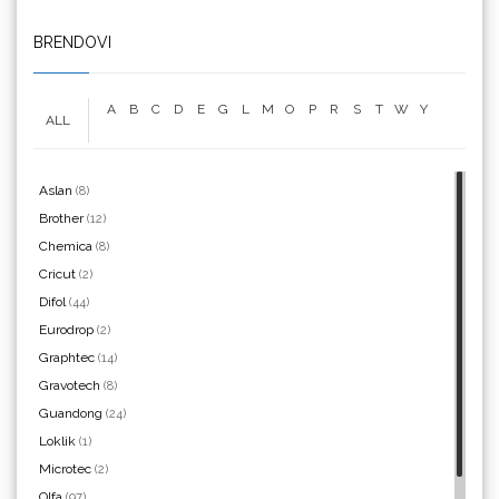
We R Memory Keepers
BRENDOVI
A
B
C
D
E
G
L
M
O
P
R
S
T
W
Y
ALL
WrapCut
Aslan
(8)
Brother
(12)
Chemica
(8)
Yellotools
Cricut
(2)
Difol
(44)
Eurodrop
(2)
Graphtec
(14)
Argon Manoukian
Gravotech
(8)
Guandong
(24)
Loklik
(1)
Microtec
(2)
Olfa
(97)