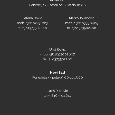
Jelena Đokić
Marko Jovanović
mob. +38162231823
mob. + 38163390465
tel.+381373502266
tel.+381373502266
Yellotools
Uroš Đokić
mob. +381692002607
tel.+381373502266
Argon Manoukian
Novi Sad
Ponedeljak - petak 9:00 do 15:00
Aslan
Uroš Petrović
tel:+38163504647
Podgorica