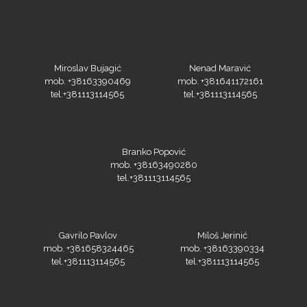
SEFA
Miroslav Bujagić
Nenad Maravić
mob. +38163390469
mob. +381641172161
tel.+381113114565
tel.+381113114565
Silhouette
Branko Popović
mob. +38163490280
tel.+381113114565
Siser
Gavrilo Pavlov
Miloš Jerinić
mob. +381658324465
mob. +38163390334
tel.+381113114565
tel.+381113114565
Tiflex
Ivan Janković