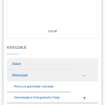
Crafter's Companion
KATEGORIJE
Cricut
Aslan
Materijali
Datacolor
Ploče za graviranje i sečenje
Samolepljive hologramske folije
Auto folije
Difol