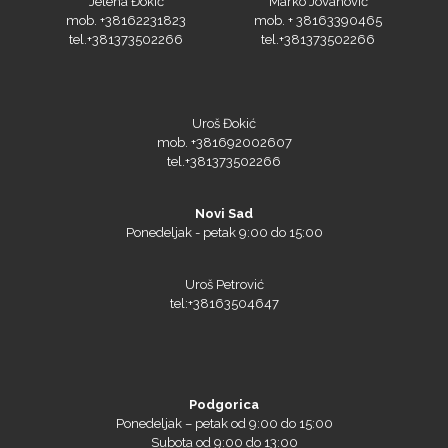
tel.+381373502266
tel.+381373502266
Uroš Đokić
mob. +381692002607
tel.+381373502266
Novi Sad
Ponedeljak - petak 9:00 do 15:00
Triangle
Uroš Petrović
tel:+38163504647
We R Memory Keepers
Podgorica
Ponedeljak – petak od 9:00 do 15:00
Subota od 9:00 do 13:00
WrapCut