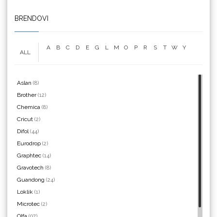
We R Memory Keepers
BRENDOVI
A
B
C
D
E
G
L
M
O
P
R
S
T
W
Y
ALL
WrapCut
Aslan
(8)
Brother
(12)
Chemica
(8)
Yellotools
Cricut
(2)
Difol
(44)
Eurodrop
(2)
Graphtec
(14)
Gravotech
(8)
Argon Manoukian
Guandong
(24)
Loklik
(1)
Microtec
(2)
Olfa
(97)