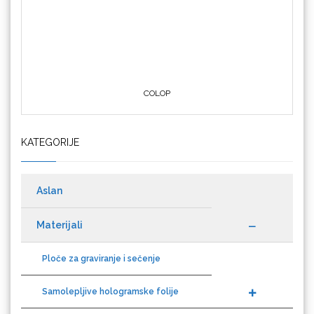
COLOP
Crafter's Companion
KATEGORIJE
Cricut
Aslan
Materijali
Ploče za graviranje i sečenje
Datacolor
Samolepljive hologramske folije
Auto folije