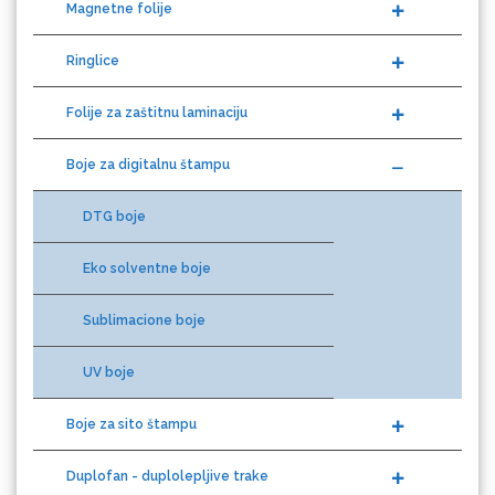
Ringlice
Folije za zaštitnu laminaciju
Gravotech
Boje za digitalnu štampu
DTG boje
Guandong
Eko solventne boje
Sublimacione boje
UV boje
Boje za sito štampu
KEENCUT
Duplofan - duplolepljive trake
Prajmeri