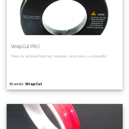
WrapCut PRO
Traka za sečenje folije bez skalpela, za primenu u autografici.
Brands:
WrapCut