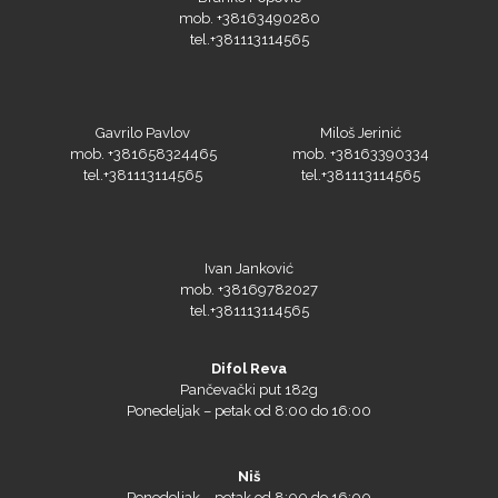
tel.+381113114565
Loklik
Gavrilo Pavlov
Miloš Jerinić
mob. +381658324465
mob. +38163390334
tel.+381113114565
tel.+381113114565
Ivan Janković
mob. +38169782027
tel.+381113114565
Microtec
Difol Reva
Pančevački put 182g
Ponedeljak – petak od 8:00 do 16:00
Niš
Ponedeljak – petak od 8:00 do 16:00