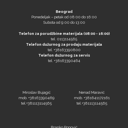
Beograd
Ponedeljak – petak od 08:00 do 16:00
Subota od 9:00 do 13:00
Telefon za porudžbine materijala (08:00 - 16:00)
Gravotech
tel. 0113114565
Telefon dužurnog za prodaju materijala
tel. +38163390800
Telefon dužurnog za servis
tel. +38163390464
Guandong
Miroslav Bujagić
Nenad Maravić
mob. +38163390469
mob. +381641172161
tel.+381113114565
tel.+381113114565
KEENCUT
Branko Popović
mob. +38163490280