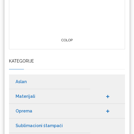
COLOP
Crafter's Companion
KATEGORIJE
Cricut
Aslan
Materijali
Oprema
Datacolor
Sublimacioni štampači
Graviranje