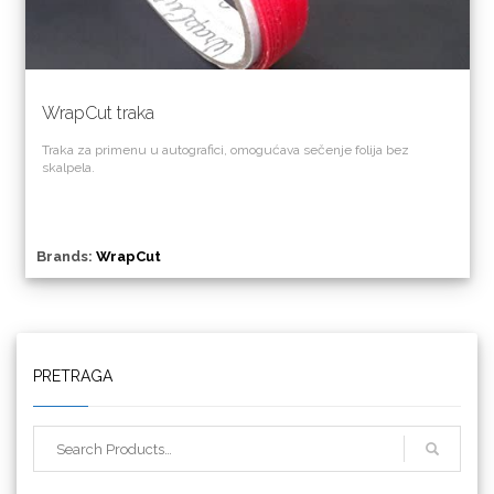
WrapCut traka
Traka za primenu u autografici, omogućava sečenje folija bez
skalpela.
Brands:
WrapCut
PRETRAGA
Triangle