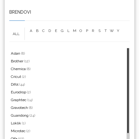
We R Memory Keepers
BRENDOVI
A
B
C
D
E
G
L
M
O
P
R
S
T
W
Y
ALL
WrapCut
Aslan
(8)
Brother
(12)
Chemica
(8)
Cricut
(2)
Yellotools
Difol
(44)
Eurodrop
(2)
Graphtec
(14)
Gravotech
(8)
Argon Manoukian
Guandong
(24)
Loklik
(1)
Microtec
(2)
Olfa
(97)