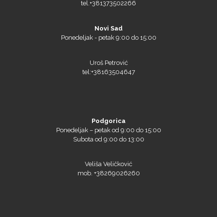
Novi Sad
PlastGrommet
Ponedeljak - petak 9:00 do 15:00
Uroš Petrović
tel:+38163504647
Podgorica
Ponedeljak – petak od 9:00 do 15:00
Subota od 9:00 do 13:00
Prime Vision
Veliša Veličković
mob. +38269026260
Roland
Naši sajtovi