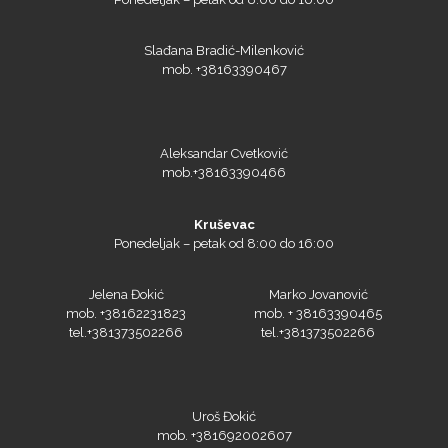
Slađana Bradić-Milenković
mob. +38163390467
NAZDAR
Aleksandar Cvetković
mob.+38163390466
Kruševac
Ponedeljak – petak od 8:00 do 16:00
Olfa
Jelena Đokić
Marko Jovanović
mob. +38162231823
mob. + 38163390465
tel.+381373502266
tel.+381373502266
Orafol
Uroš Đokić
mob. +381692002607
tel.+381373502266