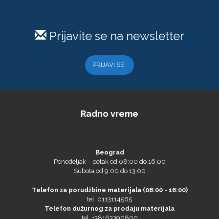
Prijavite se na newsletter
Eurodrop
PRIJAVI SE
Graphtec
Radno vreme
Beograd
Ponedeljak – petak od 08:00 do 16:00
Subota od 9:00 do 13:00
Telefon za porudžbine materijala (08:00 - 16:00)
Gravotech
tel. 0113114565
Telefon dužurnog za prodaju materijala
tel. +38163390800
Telefon dužurnog za servis