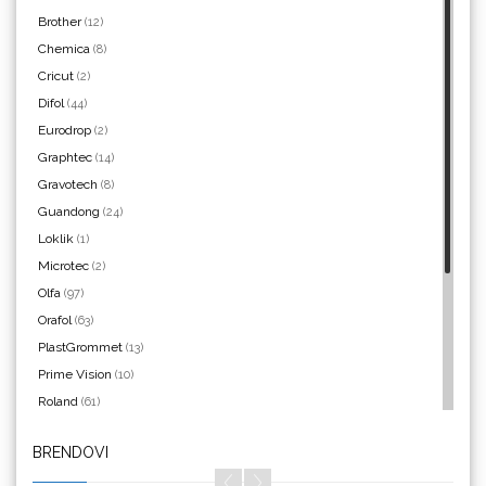
Brother
(12)
Chemica
(8)
Yellotools
Cricut
(2)
Difol
(44)
Eurodrop
(2)
Graphtec
(14)
Gravotech
(8)
Argon Manoukian
Guandong
(24)
Loklik
(1)
Microtec
(2)
Olfa
(97)
Aslan
Orafol
(63)
PlastGrommet
(13)
Prime Vision
(10)
Roland
(61)
SEFA
(4)
BRENDOVI
Silhouette
(3)
Bordeaux
Siser
(11)