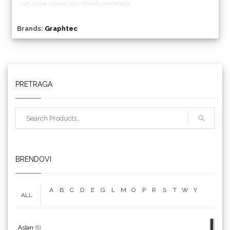
svih nivoa znanja laku obradu materijala.
Brands:
Graphtec
PRETRAGA
Triangle
We R Memory Keepers
BRENDOVI
A
B
C
D
E
G
L
M
O
P
R
S
T
W
Y
ALL
WrapCut
Aslan
(8)