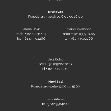
Kruševac
Ponedeljak – petak od 8:00 do 16:00
Olfa
Jelena Đokić
Marko Jovanović
mob. +38162231823
mob. + 38163390465
tel.+381373502266
tel.+381373502266
Orafol
Uroš Đokić
mob. +381692002607
tel.+381373502266
Novi Sad
PlastGrommet
Ponedeljak - petak 9:00 do 15:00
Uroš Petrović
tel:+38163504647