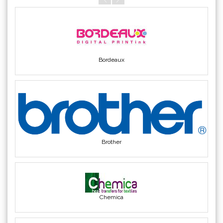
Triangle
(1)
We R Memory Keepers
(8)
WrapCut
(2)
Yellotools
(42)
Brother
Chemica