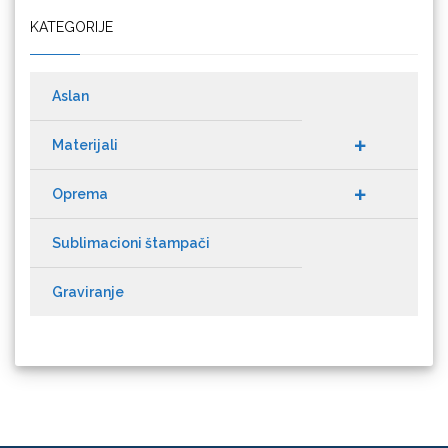
Cricut
Aslan
Materijali
Oprema
Datacolor
Sublimacioni štampači
Graviranje
Difol
Difprint