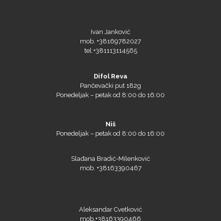
Ivan Janković
mob. +38169782027
tel.+381113114565
Microtec
Difol Reva
Pančevački put 182g
Ponedeljak – petak od 8:00 do 16:00
Niš
Ponedeljak – petak od 8:00 do 16:00
Slađana Bradić-Milenković
mob. +38163390467
NAZDAR
Aleksandar Cvetković
mob.+38163390466