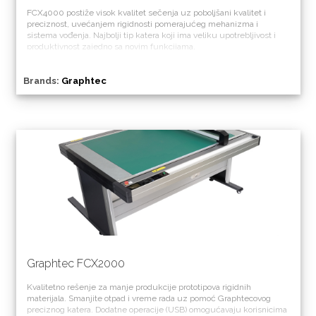
FCX4000 postiže visok kvalitet sečenja uz poboljšani kvalitet i
preciznost, uvećanjem rigidnosti pomerajućeg mehanizma i
sistema vođenja. Najbolji tip katera koji ima veliku upotrebljivost i
produktivnost zajedno sa novim funkcijama.
Brands:
Graphtec
Graphtec FCX2000
Kvalitetno rešenje za manje produkcije prototipova rigidnih
materijala. Smanjite otpad i vreme rada uz pomoć Graphtecovog
preciznog katera. Dodatne operacije (USB) omogućavaju korisnicima