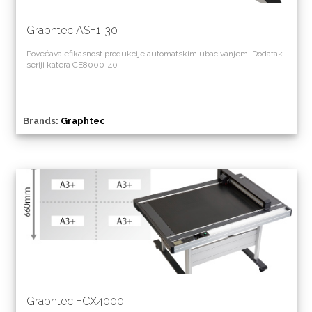
Graphtec ASF1-30
Povećava efikasnost produkcije automatskim ubacivanjem. Dodatak
seriji katera CE8000-40
Brands:
Graphtec
Graphtec FCX4000