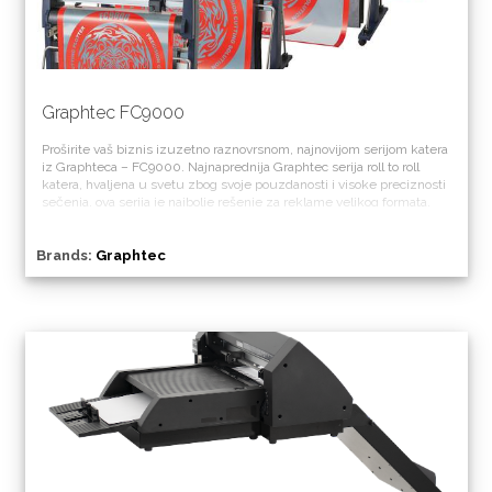
Graphtec FC9000
Proširite vaš biznis izuzetno raznovrsnom, najnovijom serijom katera
iz Graphteca – FC9000. Najnaprednija Graphtec serija roll to roll
katera, hvaljena u svetu zbog svoje pouzdanosti i visoke preciznosti
sečenja, ova serija je najbolje rešenje za reklame velikog formata,
odeću i auto industriju.
Brands:
Graphtec