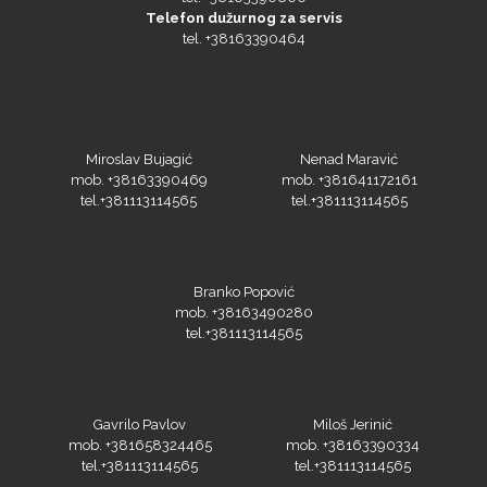
tel. +38163390464
Guandong
Miroslav Bujagić
Nenad Maravić
mob. +38163390469
mob. +381641172161
tel.+381113114565
tel.+381113114565
KEENCUT
Branko Popović
mob. +38163490280
tel.+381113114565
Loklik
Gavrilo Pavlov
Miloš Jerinić
mob. +381658324465
mob. +38163390334
tel.+381113114565
tel.+381113114565