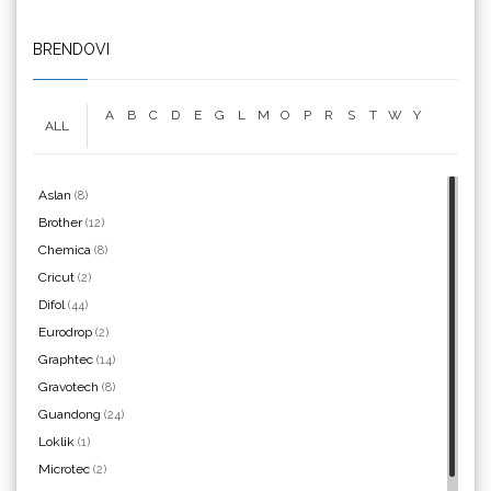
BRENDOVI
We R Memory Keepers
A
B
C
D
E
G
L
M
O
P
R
S
T
W
Y
ALL
Aslan
(8)
WrapCut
Brother
(12)
Chemica
(8)
Cricut
(2)
Difol
(44)
Yellotools
Eurodrop
(2)
Graphtec
(14)
Gravotech
(8)
Guandong
(24)
Loklik
(1)
Argon Manoukian
Microtec
(2)