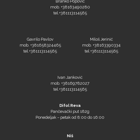
mob. +38163490280
tel.+381113114565
Loklik
Gavrilo Pavlov
Miloš Jerinić
mob. +381658324465
mob. +38163390334
tel.+381113114565
tel.+381113114565
Ivan Janković
mob. +38169782027
tel.+381113114565
Difol Reva
Microtec
Pančevački put 182g
Ponedeljak – petak od 8:00 do 16:00
Niš
Ponedeljak – petak od 8:00 do 16:00