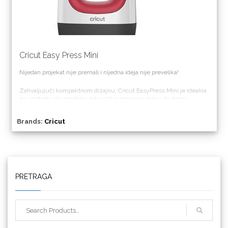
Cricut Easy Press Mini
Nijedan projekat nije premali i nijedna ideja nije prevelika!
Zahvaljujući kompaktnom dizajnu, Cricut EasyPress Mini je idealna
za upotrebu na mestima gde velike prese ne mogu da dopru.
Brands:
Cricut
PRETRAGA
Triangle