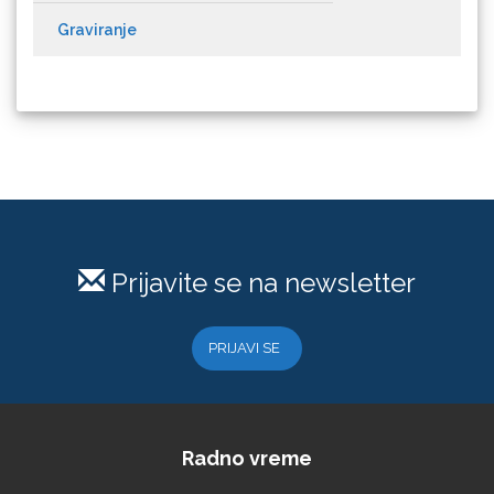
Graviranje
Difol
Difprint
Prijavite se na newsletter
Eurodrop
PRIJAVI SE
Graphtec
Radno vreme