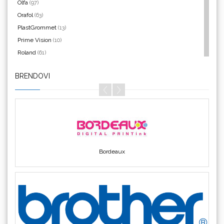
Olfa
(97)
Orafol
(63)
PlastGrommet
(13)
Aslan
Prime Vision
(10)
Roland
(61)
SEFA
(4)
BRENDOVI
Silhouette
(3)
Siser
(11)
Triangle
(1)
Bordeaux
We R Memory Keepers
(8)
WrapCut
(2)
Yellotools
(42)
Brother