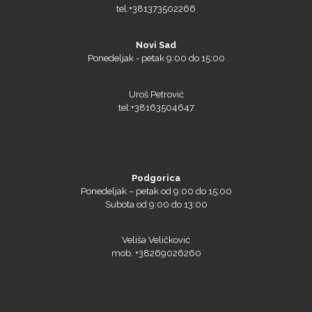
Novi Sad
Ponedeljak - petak 9:00 do 15:00
PlastGrommet
Uroš Petrović
tel:+38163504647
Podgorica
Ponedeljak – petak od 9:00 do 15:00
Subota od 9:00 do 13:00
Prime Vision
Veliša Veličković
mob. +38269026260
Roland