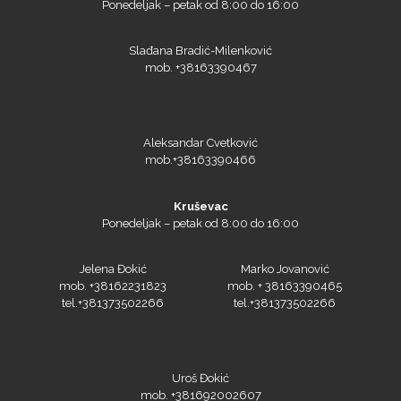
Slađana Bradić-Milenković
mob. +38163390467
Aleksandar Cvetković
mob.+38163390466
NAZDAR
Kruševac
Ponedeljak – petak od 8:00 do 16:00
Olfa
Jelena Đokić
Marko Jovanović
mob. +38162231823
mob. + 38163390465
tel.+381373502266
tel.+381373502266
Orafol
Uroš Đokić
mob. +381692002607
tel.+381373502266