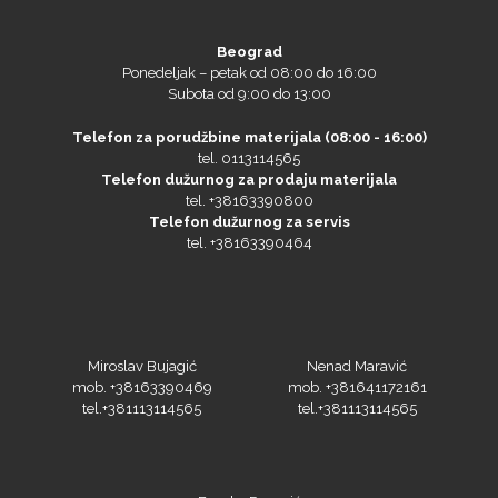
Beograd
Ponedeljak – petak od 08:00 do 16:00
Subota od 9:00 do 13:00
Telefon za porudžbine materijala (08:00 - 16:00)
tel. 0113114565
Telefon dužurnog za prodaju materijala
Gravotech
tel. +38163390800
Telefon dužurnog za servis
tel. +38163390464
Guandong
Miroslav Bujagić
Nenad Maravić
mob. +38163390469
mob. +381641172161
tel.+381113114565
tel.+381113114565
KEENCUT
Branko Popović