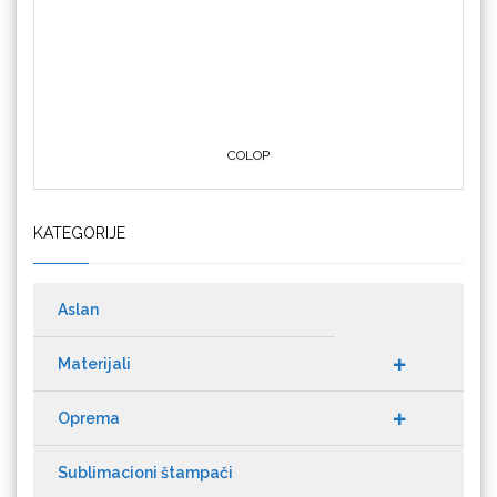
COLOP
Crafter's Companion
KATEGORIJE
Aslan
Cricut
Materijali
Oprema
Datacolor
Sublimacioni štampači