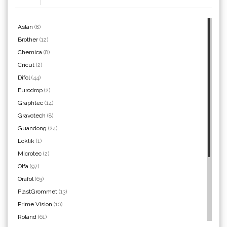
Aslan
(8)
Brother
(12)
Chemica
(8)
Yellotools
Cricut
(2)
Difol
(44)
Eurodrop
(2)
Graphtec
(14)
Argon Manoukian
Gravotech
(8)
Guandong
(24)
Loklik
(1)
Microtec
(2)
Olfa
(97)
Aslan
Orafol
(63)
PlastGrommet
(13)
Prime Vision
(10)
Roland
(61)