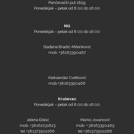
Niš
Ponedeljak – petak od 8:00 do 16:00
Triangle
Slađana Bradić-Milenković
mob. +38163390467
We R Memory Keepers
Aleksandar Cvetković
mob.+38163390466
Kruševac
WrapCut
Ponedeljak – petak od 8:00 do 16:00
Jelena Đokić
Marko Jovanović
mob. +38162231823
mob. + 38163390465
tel.+381373502266
tel.+381373502266
Yellotools