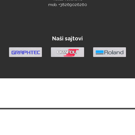
Brother
Naši sajtovi
Početna
Vesti
Materijali
Oprema
Demo Centar
Berza
O nama