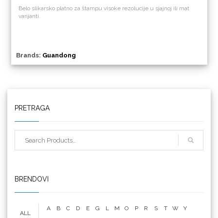
Belo slikarsko platno za štampu visoke rezolucije u sjajnoj ili mat
varijanti.
Brands:
Guandong
Triangle
PRETRAGA
We R Memory Keepers
BRENDOVI
A
B
C
D
E
G
L
M
O
P
R
S
T
W
Y
ALL
WrapCut