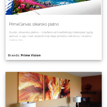
PrimeCanvas slikarsko platno
Gusto, slikarsko platno – Izrađeno od kvalitetnog materijala (340g
pamuk u sjaj i mat varijanti) koji daje prirodnu teksturu i dubinu
svakoj slici.
Brands:
Prime Vision