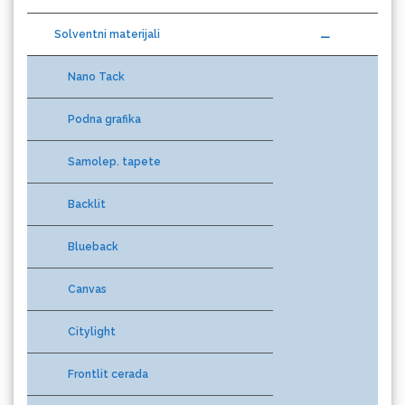
Solventni materijali
Nano Tack
Eurodrop
Podna grafika
Samolep. tapete
Backlit
Graphtec
Blueback
Canvas
Citylight
Frontlit cerada
Gravotech
Mesh