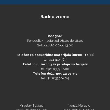
Radno vreme
Beograd
Ponedeljak – petak od 08:00 do 16:00
Prime Vision
Subota od 9:00 do 13:00
Telefon za porudžbine materijala (08:00 - 16:00)
tel. 0113114565
Telefon dužurnog za prodaju materijala
Roland
tel. +38163390800
Telefon dužurnog za servis
tel. +38163390464
SEFA
Miroslav Bujagić
Nenad Maravić
mob. +38163390469
mob. +381641172161
tel.+381113114565
tel.+381113114565