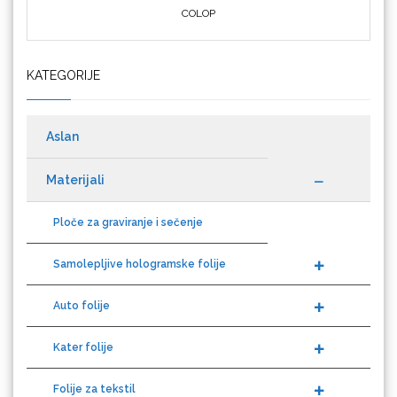
KATEGORIJE
Cricut
Aslan
Materijali
Datacolor
Ploče za graviranje i sečenje
Samolepljive hologramske folije
Auto folije
Difol
Kater folije
Folije za tekstil
Difprint