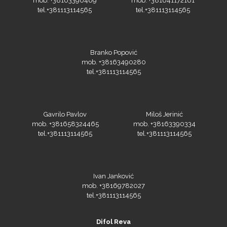
Silhouette
Branko Popović
mob. +38163490280
tel.+381113114565
Siser
Gavrilo Pavlov
Miloš Jerinić
mob. +381658324465
mob. +38163390334
tel.+381113114565
tel.+381113114565
Tiflex
Ivan Janković
mob. +38169782027
tel.+381113114565
Difol Reva
Pančevački put 182g
Ponedeljak – petak od 8:00 do 16:00