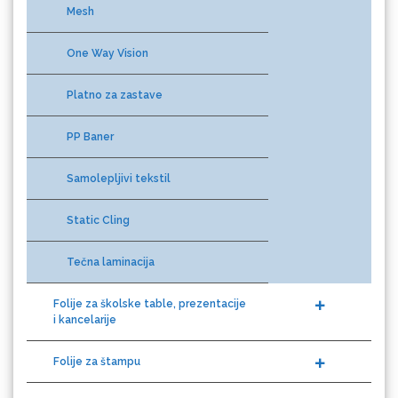
One Way Vision
Guandong
Platno za zastave
PP Baner
Samolepljivi tekstil
Static Cling
KEENCUT
Tečna laminacija
Folije za školske table, prezentacije
i kancelarije
Loklik
Folije za štampu
Reflektujuće folije