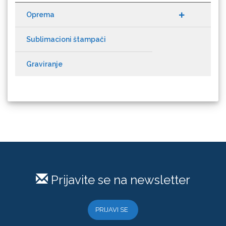
Sublimacioni štampači
Graviranje
Olfa
Orafol
Prijavite se na newsletter
PlastGrommet
PRIJAVI SE