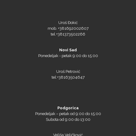
Uroš Đokić
mob. +381692002607
tel.+381373502266
Argon Manoukian
Novi Sad
Ponedeljak - petak 9:00 do 15:00
Aslan
Uroš Petrović
tel:+38163504647
Podgorica
Bordeaux
Ponedeljak – petak od 9:00 do 15:00
Subota od 9:00 do 13:00
Veliša Veličković
mob. +38269026260