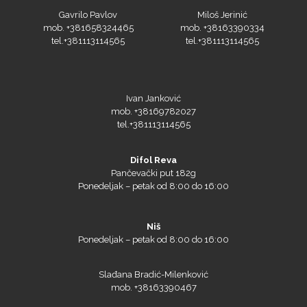
mob. +381658324465
mob. +38163390334
tel.+381113114565
tel.+381113114565
PlastGrommet
Ivan Janković
mob. +38169782027
tel.+381113114565
Difol Reva
Pančevački put 182g
Ponedeljak – petak od 8:00 do 16:00
Prime Vision
Niš
Ponedeljak – petak od 8:00 do 16:00
Slađana Bradić-Milenković
Roland
mob. +38163390467