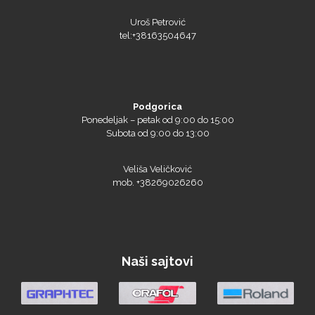
Uroš Petrović
tel:+38163504647
Podgorica
Ponedeljak – petak od 9:00 do 15:00
Subota od 9:00 do 13:00
Veliša Veličković
Triangle
mob. +38269026260
We R Memory Keepers
Naši sajtovi
WrapCut