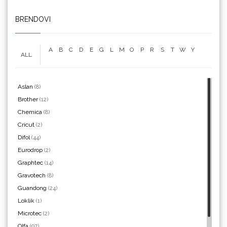
We R Memory Keepers
BRENDOVI
A
B
C
D
E
G
L
M
O
P
R
S
T
W
Y
ALL
WrapCut
Aslan
(8)
Brother
(12)
Chemica
(8)
Cricut
(2)
Yellotools
Difol
(44)
Eurodrop
(2)
Graphtec
(14)
Gravotech
(8)
Argon Manoukian
Guandong
(24)
Loklik
(1)
Microtec
(2)
Olfa
(97)