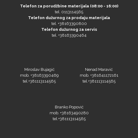
tel. 0113114565
Telefon dužurnog za prodaju materijala
tel. +38163390800
Telefon dužurnog za servis
tel. +38163390464
NAZDAR
Miroslav Bujagić
Nenad Maravić
mob. +38163390469
mob. +381641172161
Olfa
tel.+381113114565
tel.+381113114565
Branko Popović
mob. +38163490280
Orafol
tel.+381113114565
Gavrilo Pavlov
Miloš Jerinić