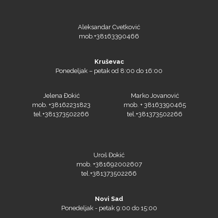
Aleksandar Cvetković
mob.+38163390466
SEFA
Kruševac
Ponedeljak – petak od 8:00 do 16:00
Silhouette
Jelena Đokić
Marko Jovanović
mob. +38162231823
mob. + 38163390465
tel.+381373502266
tel.+381373502266
Siser
Uroš Đokić
mob. +381692002607
tel.+381373502266
Novi Sad
Tiflex
Ponedeljak - petak 9:00 do 15:00