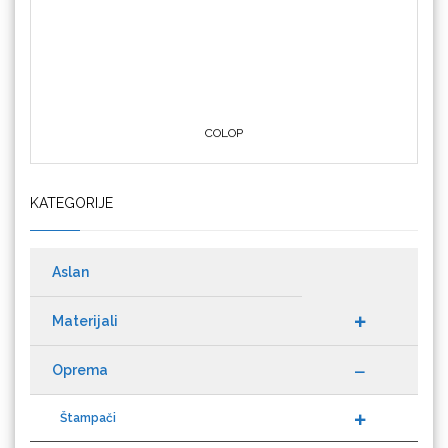
COLOP
Crafter's Companion
KATEGORIJE
Cricut
Aslan
Materijali
Oprema
Datacolor
Štampači
Kateri