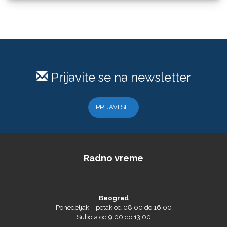
Loklik
Prijavite se na newsletter
PRIJAVI SE
Radno vreme
Microtec
Beograd
Ponedeljak – petak od 08:00 do 16:00
Subota od 9:00 do 13:00
Telefon za porudžbine materijala (08:00 - 16:00)