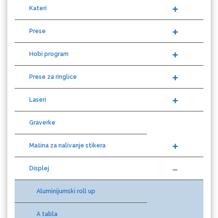
Difol
Prese
Hobi program
Difprint
Prese za ringlice
Laseri
Graverke
Eurodrop
Mašina za nalivanje stikera
Displej
Graphtec
Aluminijumski roll up
A tabla