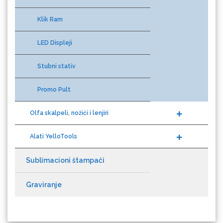
Klik Ram
LED Displeji
Gravotech
Stubni stativ
Promo Pult
Olfa skalpeli, nožići i lenjiri
Guandong
Alati YelloTools
Sublimacioni štampači
Graviranje
KEENCUT