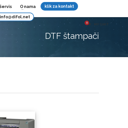
klik za kontakt
Servis
O nama
info@difol.net
MY CART
DTF štampači