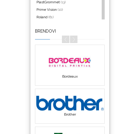
PlastGrommet
(13)
Prime Vision
(10)
Roland
(61)
SEFA
(4)
BRENDOVI
Silhouette
(3)
Bordeaux
Siser
(11)
Triangle
(1)
We R Memory Keepers
(8)
WrapCut
(2)
Yellotools
(42)
Brother
Chemica