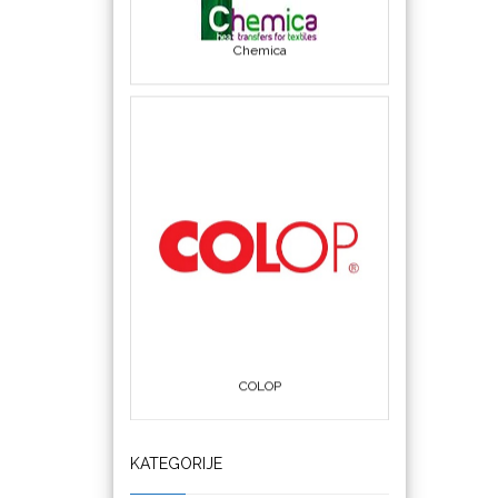
COLOP
Crafter's Companion
KATEGORIJE
Cricut