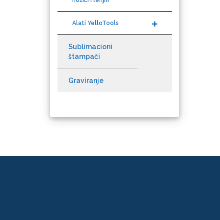
Alati YelloTools
KEENCUT
Sublimacioni
štampači
Graviranje
Loklik
Microtec