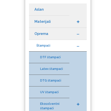
Aslan
Materijali
Datacolor
Oprema
Štampači
DTF štampači
Difol
Latex štampači
DTG štampači
Difprint
UV štampači
Ekosolventni
štampači
Eurodrop