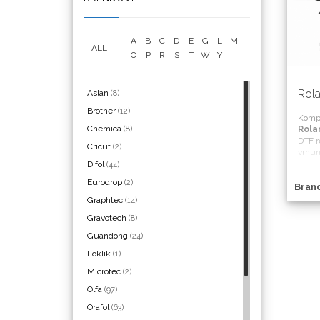
A
B
C
D
E
G
L
M
ALL
WrapCut
O
P
R
S
T
W
Y
Rol
Aslan
(8)
Brother
(12)
Komp
Chemica
(8)
Rola
Yellotools
DTF r
Cricut
(2)
vrhun
uz po
Difol
(44)
podrš
Eurodrop
(2)
Bran
gradi
poslo
Graphtec
(14)
Argon Manoukian
Gravotech
(8)
Guandong
(24)
Loklik
(1)
Microtec
(2)
Olfa
(97)
Aslan
Orafol
(63)