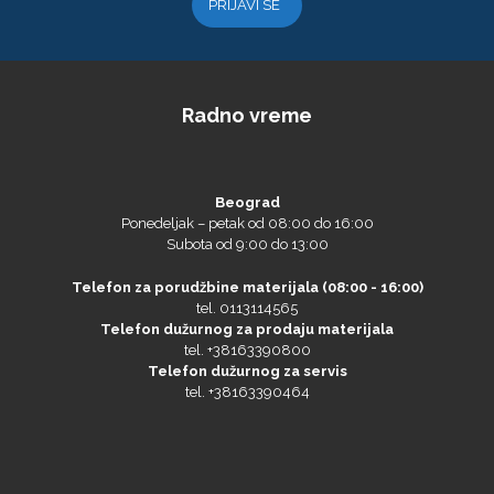
Radno vreme
Beograd
Ponedeljak – petak od 08:00 do 16:00
Subota od 9:00 do 13:00
Telefon za porudžbine materijala (08:00 - 16:00)
tel. 0113114565
Telefon dužurnog za prodaju materijala
tel. +38163390800
Telefon dužurnog za servis
tel. +38163390464
oslav Bujagić
Nenad Maravić
Branko Popo