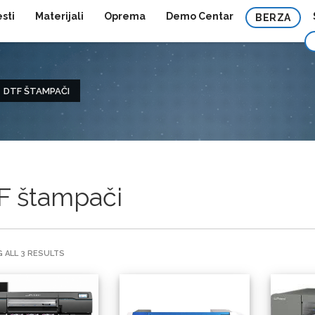
esti
Materijali
Oprema
Demo Centar
BERZA
DTF ŠTAMPAČI
F štampači
 ALL 3 RESULTS