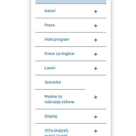
Kateri
Prese
Graphtec
Hobi program
Prese za ringlice
Laseri
Graverke
Gravotech
Mašina za
nalivanje stikera
Displej
Guandong
Olfa skalpeli,
nožići i lenjiri