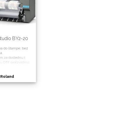
Studio BY2-20
na do štampe, bez
a.
en za doslednu i
u DTF proizvodnju.
:
Roland