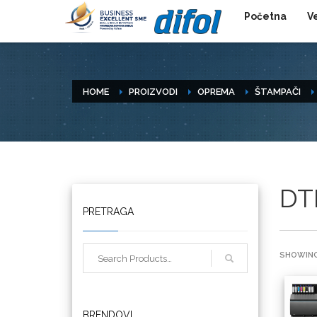
Početna
V
HOME
PROIZVODI
OPREMA
ŠTAMPAČI
DT
Triangle
PRETRAGA
SHOWING
We R Memory Keepers
BRENDOVI