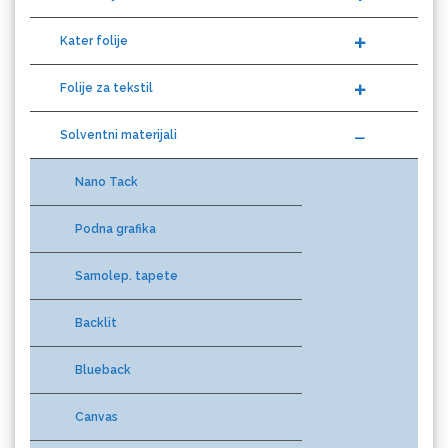
Kater folije
Folije za tekstil
Difprint
Solventni materijali
Nano Tack
Eurodrop
Podna grafika
Samolep. tapete
Backlit
Graphtec
Blueback
Canvas