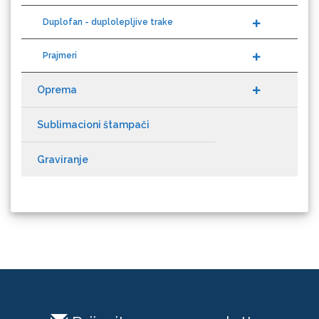
Duplofan - duplolepljive trake
Prajmeri
NAZDAR
Oprema
Sublimacioni štampači
Graviranje
Olfa
Orafol
Prijavite se na newsletter