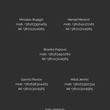
SEFA
Miroslav Bujagić
Nenad Maravić
mob. +38163390469
mob. +381641172161
tel.+381113114565
tel.+381113114565
Silhouette
Branko Popović
mob. +38163490280
tel.+381113114565
Siser
Gavrilo Pavlov
Miloš Jerinić
mob. +381658324465
mob. +38163390334
tel.+381113114565
tel.+381113114565
Tiflex
Ivan Janković