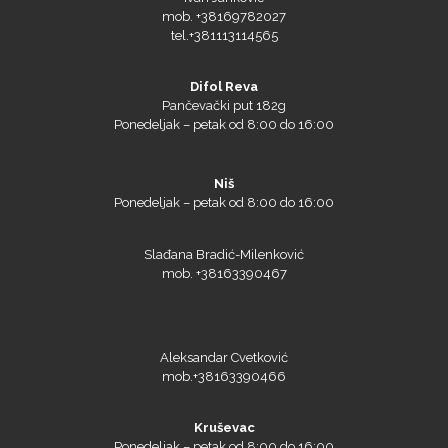
mob. +38169782027
tel.+381113114565
Difol Reva
Pančevački put 182g
Ponedeljak – petak od 8:00 do 16:00
Niš
Ponedeljak – petak od 8:00 do 16:00
Triangle
Slađana Bradić-Milenković
mob. +38163390467
We R Memory Keepers
Aleksandar Cvetković
mob.+38163390466
Kruševac
WrapCut
Ponedeljak – petak od 8:00 do 16:00