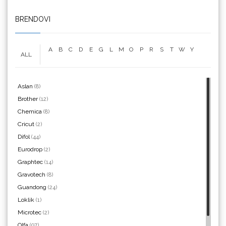
We R Memory Keepers
BRENDOVI
A
B
C
D
E
G
L
M
O
P
R
S
T
W
Y
ALL
WrapCut
Aslan
(8)
Brother
(12)
Chemica
(8)
Yellotools
Cricut
(2)
Difol
(44)
Eurodrop
(2)
Graphtec
(14)
Argon Manoukian
Gravotech
(8)
Guandong
(24)
Loklik
(1)
Microtec
(2)
Olfa
(97)