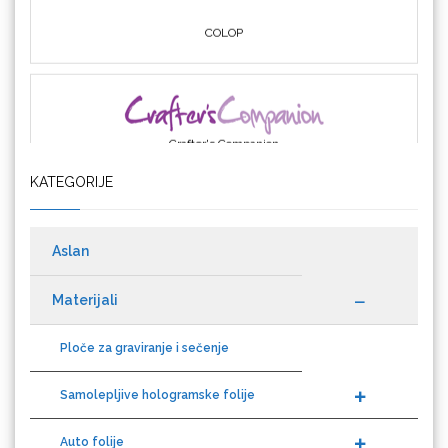
Crafter's Companion
KATEGORIJE
Cricut
Aslan
Materijali
Datacolor
Ploče za graviranje i sečenje
Samolepljive hologramske folije
Auto folije
Difol