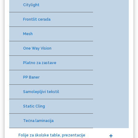
Citylight
Frontlit cerada
Gravotech
Mesh
One Way Vision
Guandong
Platno za zastave
PP Baner
Samolepljivi tekstil
Static Cling
KEENCUT
Tečna laminacija
Folije za školske table, prezentacije
i kancelarije