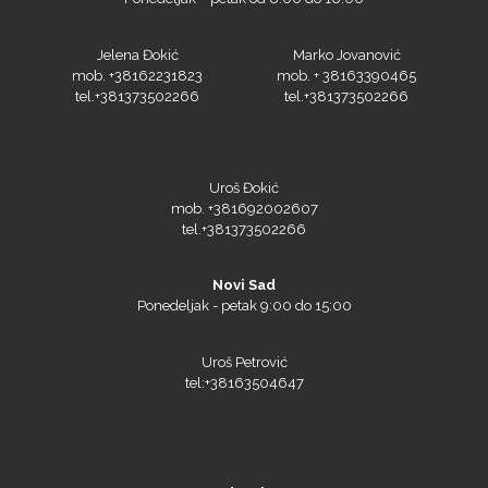
Jelena Đokić
Marko Jovanović
mob. +38162231823
mob. + 38163390465
tel.+381373502266
tel.+381373502266
Yellotools
Uroš Đokić
mob. +381692002607
tel.+381373502266
Argon Manoukian
Novi Sad
Ponedeljak - petak 9:00 do 15:00
Aslan
Uroš Petrović
tel:+38163504647
Podgorica