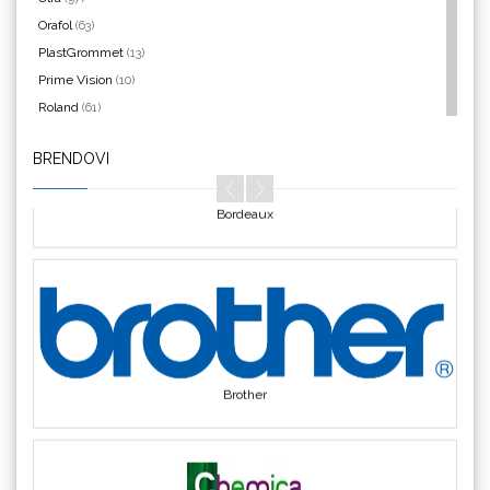
Aslan
Orafol
(63)
PlastGrommet
(13)
Prime Vision
(10)
Roland
(61)
SEFA
(4)
BRENDOVI
Silhouette
(3)
Bordeaux
Siser
(11)
Triangle
(1)
We R Memory Keepers
(8)
WrapCut
(2)
Yellotools
(42)
Brother
Chemica