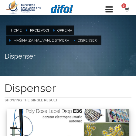
HOME
PROIZVODI
OPREMA
MAŠINA ZA NALIVANJE STIKERA
DISPENSER
Dispenser
Dispenser
SHOWING THE SINGLE RESULT