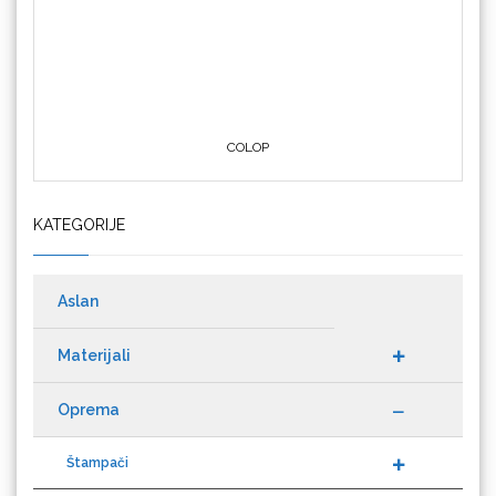
Crafter's Companion
KATEGORIJE
Cricut
Aslan
Materijali
Datacolor
Oprema
Štampači
Kateri
Difol