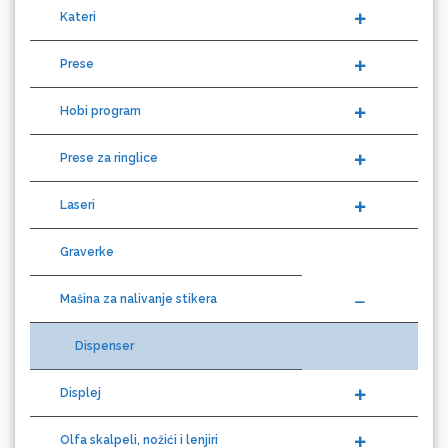
Prese
Hobi program
Difprint
Prese za ringlice
Laseri
Eurodrop
Graverke
Mašina za nalivanje stikera
Dispenser
Graphtec
Displej
Olfa skalpeli, nožići i lenjiri