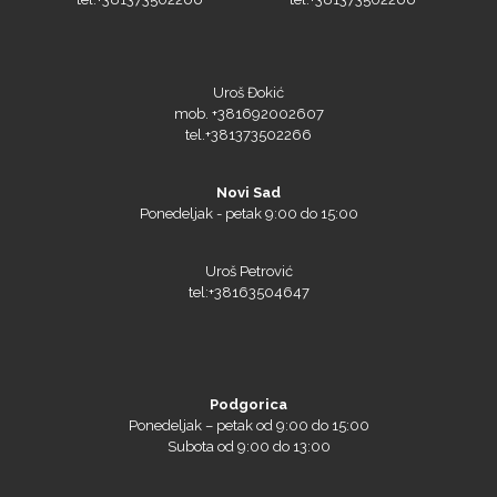
SEFA
Uroš Đokić
mob. +381692002607
tel.+381373502266
Silhouette
Novi Sad
Ponedeljak - petak 9:00 do 15:00
Uroš Petrović
tel:+38163504647
Siser
Podgorica
Ponedeljak – petak od 9:00 do 15:00
Tiflex
Subota od 9:00 do 13:00
Veliša Veličković
mob. +38269026260