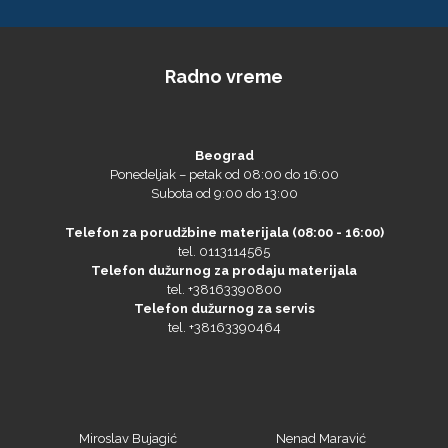
Loklik
Radno vreme
Beograd
Ponedeljak – petak od 08:00 do 16:00
Subota od 9:00 do 13:00
Telefon za porudžbine materijala (08:00 - 16:00)
tel. 0113114565
Telefon dužurnog za prodaju materijala
tel. +38163390800
Microtec
Telefon dužurnog za servis
tel. +38163390464
Miroslav Bujagić
Nenad Maravić
mob. +38163390469
mob. +381641172161
tel.+381113114565
tel.+381113114565