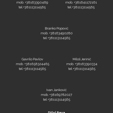
Branko Popović
mob. +38163490280
NAZDAR
tel.+381113114565
Gavrilo Pavlov
Miloš Jerinić
Olfa
mob. +381658324465
mob. +38163390334
tel.+381113114565
tel.+381113114565
Ivan Janković
Orafol
mob. +38169782027
tel.+381113114565
Difol Reva
Pančevački put 182g