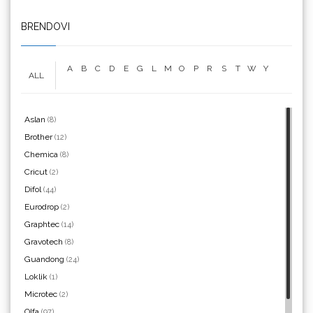
We R Memory Keepers
BRENDOVI
A
B
C
D
E
G
L
M
O
P
R
S
T
W
Y
ALL
WrapCut
Aslan
(8)
Brother
(12)
Chemica
(8)
Yellotools
Cricut
(2)
Difol
(44)
Eurodrop
(2)
Graphtec
(14)
Argon Manoukian
Gravotech
(8)
Guandong
(24)
Loklik
(1)
Microtec
(2)
Olfa
(97)