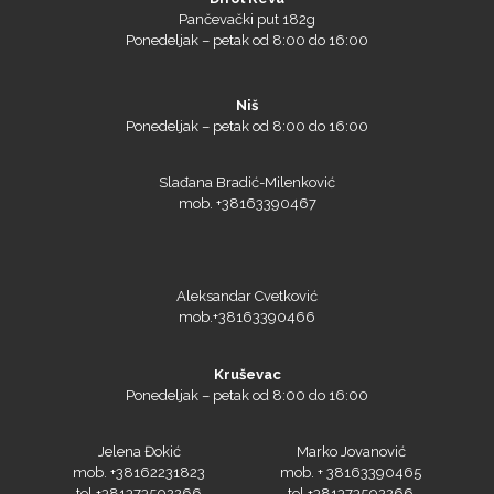
Ponedeljak – petak od 8:00 do 16:00
PlastGrommet
Niš
Ponedeljak – petak od 8:00 do 16:00
Slađana Bradić-Milenković
mob. +38163390467
Aleksandar Cvetković
mob.+38163390466
Prime Vision
Kruševac
Ponedeljak – petak od 8:00 do 16:00
Roland
Jelena Đokić
Marko Jovanović
mob. +38162231823
mob. + 38163390465
tel.+381373502266
tel.+381373502266