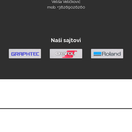
Naši sajtovi
Triangle
We R Memory Keepers
Početna
Vesti
Materijali
Oprema
Demo Centar
Berza
O nama
WrapCut