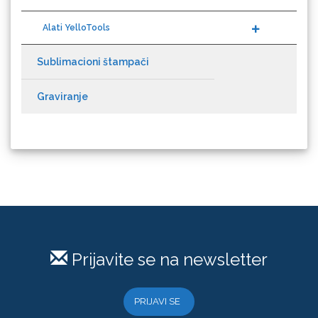
Alati YelloTools
Sublimacioni štampači
Gravotech
Graviranje
Guandong
Prijavite se na newsletter
KEENCUT
PRIJAVI SE