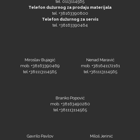
tel. +38163390800
Telefon dužurnog za servis
tel. +38163390464
Olfa
Miroslav Bujagić
Nenad Maravić
mob. +38163390469
mob. +381641172161
Orafol
tel.+381113114565
tel.+381113114565
Branko Popović
mob. +38163490280
tel.+381113114565
PlastGrommet
Gavrilo Pavlov
Miloš Jerinić
mob. +381658324465
mob. +38163390334
tel.+381113114565
tel.+381113114565