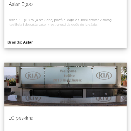
Aslan E300
Aslan EL 300 folija staklenoj površini daje vizuelni efekat visokog
kvaliteta i dopušta vašoj kreativnosti da dođe do izražaja.
Brands:
Aslan
LG peskirna