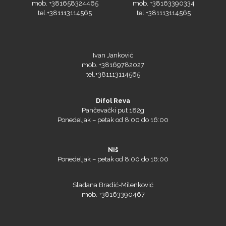
Ivan Janković
mob. +38169782027
Prime Vision
tel.+381113114565
Difol Reva
Pančevački put 182g
Ponedeljak – petak od 8:00 do 16:00
Roland
Niš
Ponedeljak – petak od 8:00 do 16:00
SEFA
Slađana Bradić-Milenković
mob. +38163390467
Aleksandar Cvetković
Silhouette