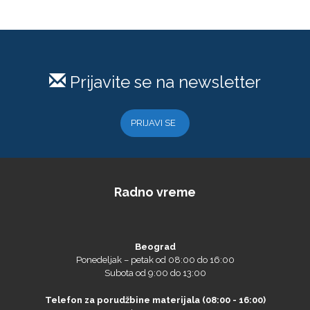
Prijavite se na newsletter
Microtec
PRIJAVI SE
Radno vreme
Beograd
Ponedeljak – petak od 08:00 do 16:00
Subota od 9:00 do 13:00
Telefon za porudžbine materijala (08:00 - 16:00)
NAZDAR
tel. 0113114565
Telefon dužurnog za prodaju materijala