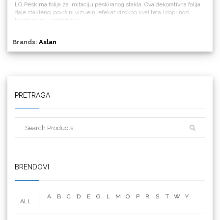
LG Peskirna folija za imitaciju peskiranog stakla. Ova dekorativna folija
daje staklenoj površini vizuelni efekat visokog kvaliteta i doprinosi
kreativnosti u enterijeru.
Brands:
Aslan
Triangle
PRETRAGA
We R Memory Keepers
BRENDOVI
A
B
C
D
E
G
L
M
O
P
R
S
T
W
Y
ALL
WrapCut