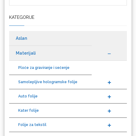
KATEGORIJE
Cricut
Aslan
Materijali
Datacolor
Ploče za graviranje i sečenje
Samolepljive hologramske folije
Auto folije
Difol
Kater folije
Folije za tekstil
Difprint
Solventni materijali