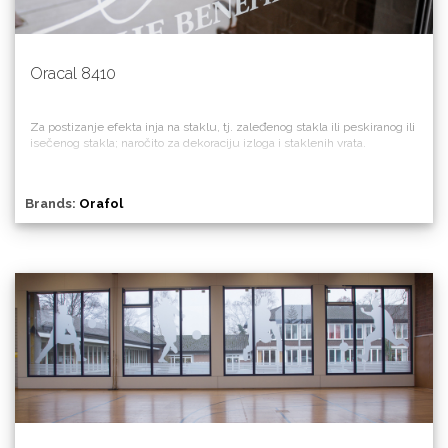
Oracal 8410
Za postizanje efekta inja na staklu, tj. zaleđenog stakla ili peskiranog ili
isečenog stakla; naročito za dekoraciju izloga i staklenih vrata.
Brands:
Orafol