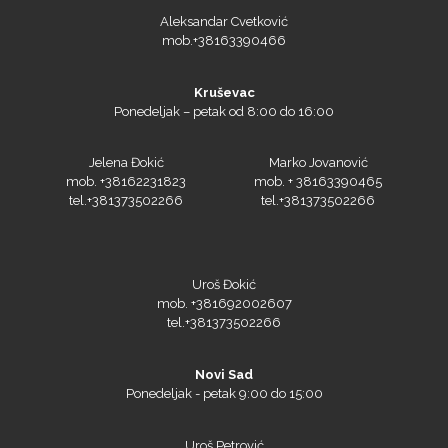
mob.+38163390466
Kruševac
Ponedeljak – petak od 8:00 do 16:00
Siser
Jelena Đokić
Marko Jovanović
mob. +38162231823
mob. + 38163390465
tel.+381373502266
tel.+381373502266
Tiflex
Uroš Đokić
mob. +381692002607
tel.+381373502266
Novi Sad
Ponedeljak - petak 9:00 do 15:00
Uroš Petrović
tel:+38163504647