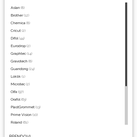
Aslan
(8)
Brother
(12)
Chemica
(8)
Yellotools
Cricut
(2)
Difol
(44)
Eurodrop
(2)
Graphtec
(14)
Argon Manoukian
Gravotech
(8)
Guandong
(24)
Loklik
(1)
Microtec
(2)
Olfa
(97)
Aslan
Orafol
(63)
PlastGrommet
(13)
Prime Vision
(10)
Roland
(61)
SEFA
(4)
BRENDOVI