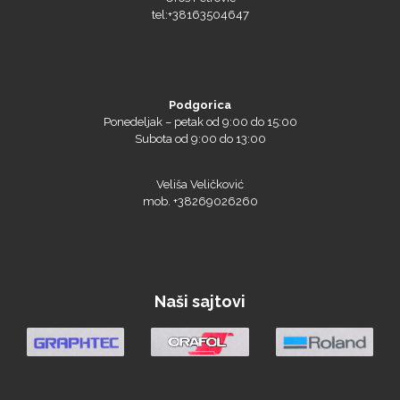
Triangle
Podgorica
Ponedeljak – petak od 9:00 do 15:00
Subota od 9:00 do 13:00
We R Memory Keepers
Veliša Veličković
mob. +38269026260
WrapCut
Naši sajtovi
Yellotools