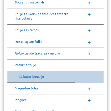
Folije za školske table, prezentacije
i kancelarije
Eurodrop
Folije za štampu
Reflektujuće folije
Graphtec
Reflektujuće trake za kamione
Peskirne folije
Za kater isecanje
Magnetne folije
Ringlice
Gravotech
Folije za zaštitnu laminaciju