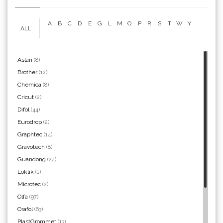
A
B
C
D
E
G
L
M
O
P
R
S
T
W
Y
ALL
WrapCut
Aslan
(8)
Brother
(12)
Chemica
(8)
Yellotools
Cricut
(2)
Difol
(44)
Eurodrop
(2)
Graphtec
(14)
Argon Manoukian
Gravotech
(8)
Guandong
(24)
Loklik
(1)
Microtec
(2)
Olfa
(97)
Aslan
Orafol
(63)
PlastGrommet
(13)