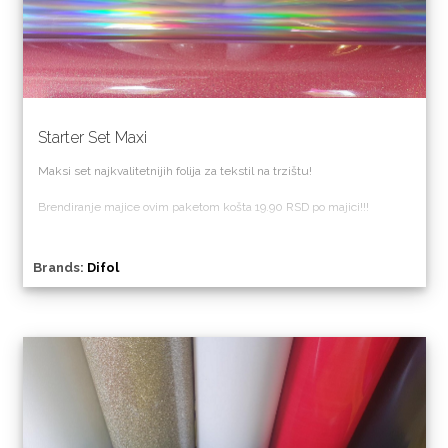
Starter Set Maxi
Maksi set najkvalitetnijih folija za tekstil na trzištu!
Brendiranje majice ovim paketom košta 19.90 RSD po majici!!!
Brands:
Difol