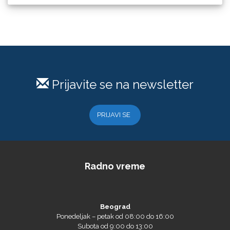
Difprint
Prijavite se na newsletter
Eurodrop
PRIJAVI SE
Graphtec
Radno vreme
Beograd
Ponedeljak – petak od 08:00 do 16:00
Subota od 9:00 do 13:00