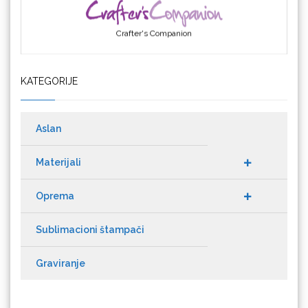
Crafter's Companion
KATEGORIJE
Cricut
Aslan
Materijali
Datacolor
Oprema
Sublimacioni štampači
Graviranje
Difol