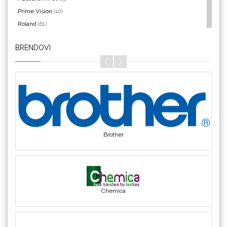
Prime Vision
(10)
Roland
(61)
SEFA
(4)
BRENDOVI
Silhouette
(3)
Bordeaux
Siser
(11)
Triangle
(1)
We R Memory Keepers
(8)
WrapCut
(2)
Yellotools
(42)
Brother
Chemica