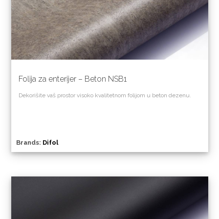
Folija za enterijer – Beton NSB1
Dekorišite vaš prostor visoko kvalitetnom folijom u beton dezenu.
Brands:
Difol