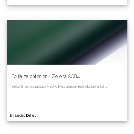
Folija za enterijer – Zelena SCB4
Dekorišite vaš prostor visoko kvalitetnom jednobojnom folijom.
Brands:
Difol