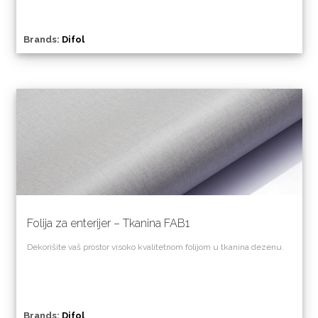
Brands:
Difol
Folija za enterijer – Tkanina FAB1
Dekorišite vaš prostor visoko kvalitetnom folijom u tkanina dezenu.
Brands:
Difol