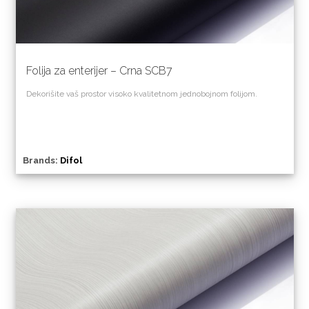
Folija za enterijer – Crna SCB7
Dekorišite vaš prostor visoko kvalitetnom jednobojnom folijom.
Brands:
Difol