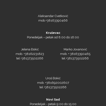
NAZDAR
Aleksandar Cvetković
mob.+38163390466
Kruševac
Ponedeljak – petak od 8:00 do 16:00
Olfa
Jelena Đokić
Marko Jovanović
mob. +38162231823
mob. + 38163390465
tel.+381373502266
tel.+381373502266
Orafol
Uroš Đokić
mob. +381692002607
tel.+381373502266
PlastGrommet
Novi Sad
Ponedeljak - petak 9:00 do 15:00