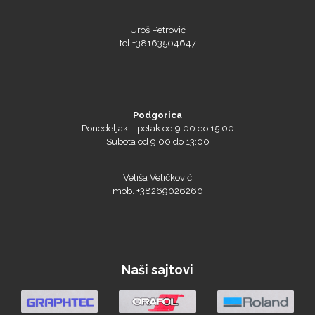
Uroš Petrović
tel:+38163504647
Podgorica
Ponedeljak – petak od 9:00 do 15:00
Prime Vision
Subota od 9:00 do 13:00
Veliša Veličković
mob. +38269026260
Roland
Naši sajtovi
SEFA