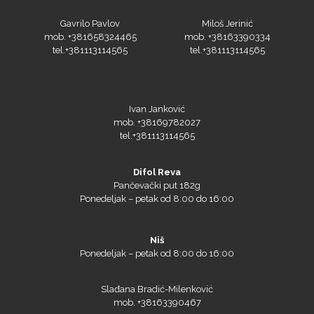
Gavrilo Pavlov
Miloš Jerinić
mob. +381658324465
mob. +38163390334
tel.+381113114565
tel.+381113114565
Ivan Janković
mob. +38169782027
tel.+381113114565
Microtec
Difol Reva
Pančevački put 182g
Ponedeljak – petak od 8:00 do 16:00
Niš
Ponedeljak – petak od 8:00 do 16:00
Slađana Bradić-Milenković
mob. +38163390467