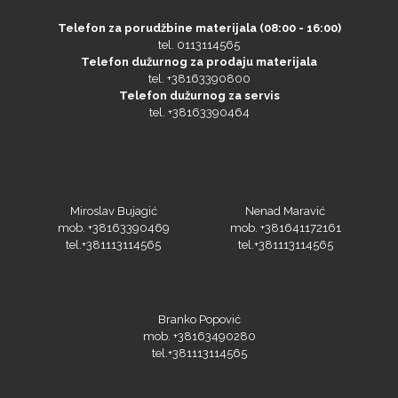
Gravotech
Telefon za porudžbine materijala (08:00 - 16:00)
tel. 0113114565
Telefon dužurnog za prodaju materijala
tel. +38163390800
Telefon dužurnog za servis
tel. +38163390464
Guandong
Miroslav Bujagić
Nenad Maravić
mob. +38163390469
mob. +381641172161
tel.+381113114565
tel.+381113114565
KEENCUT
Branko Popović
mob. +38163490280
tel.+381113114565
Loklik