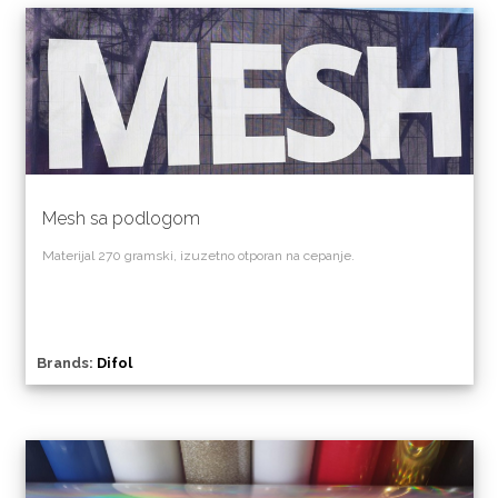
Mesh sa podlogom
Materijal 270 gramski, izuzetno otporan na cepanje.
Brands:
Difol