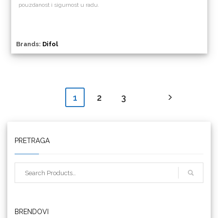
pouzdanost i sigurnost u radu.
Brands:
Difol
2
3
1
Triangle
PRETRAGA
We R Memory Keepers
BRENDOVI