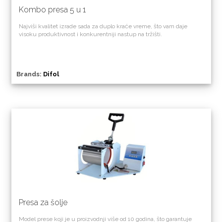
Kombo presa 5 u 1
Najviši kvalitet izrade sada za duplo kraće vreme, što vam daje
visoku produktivnost i konkurentniji nastup na tržišti.
Brands:
Difol
Presa za šolje
Model prese koji je u proizvodnji više od 10 godina, što garantuje