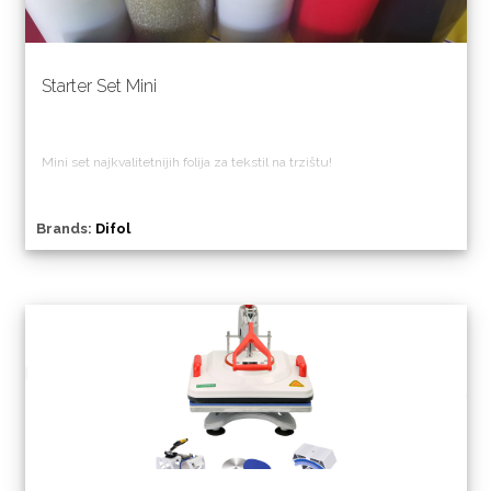
Starter Set Mini
Mini set najkvalitetnijih folija za tekstil na trzištu!
B
rendiranje majice ovim paketom košta 19.90 RSD po majici!!!
Brands:
Difol