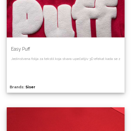
Easy Puff
Jedinstvena
folija
za
tekstil
koja
stvara
upečatljiv
3D
efekat
kada
se
zagreje
Brands:
Siser