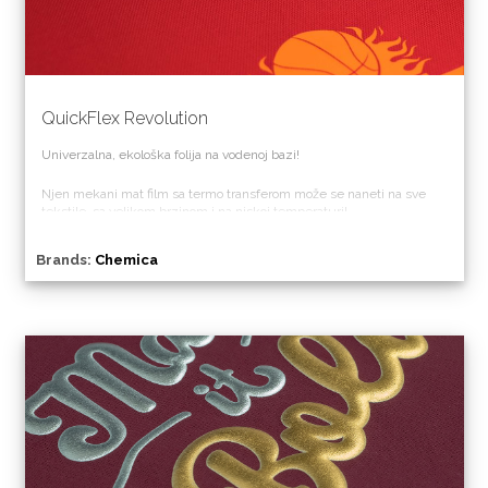
QuickFlex Revolution
Univerzalna, ekološka folija na vodenoj bazi!
Njen mekani mat film sa termo transferom može se naneti na sve
tekstile, sa velikom brzinom i na niskoj temperaturi!
Na bazi vode, jedna je od ekološki najprihvatljivijih fleks folija na
Brands:
Chemica
tržištu. Veoma jednostavna za upotrebu, veoma brza za nanošenje,
idealna je proizvod za sve vaše aplikacije, čak i za najlon!