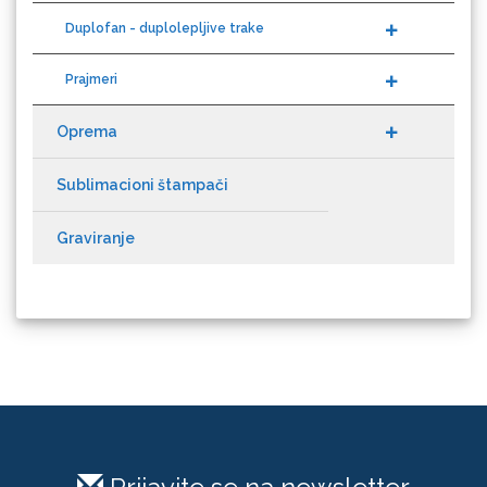
Loklik
Prajmeri
Oprema
Sublimacioni štampači
Graviranje
Microtec
Prijavite se na newsletter