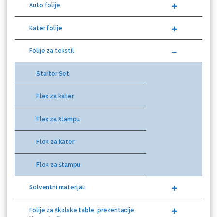
Kater folije
Folije za tekstil
Difprint
Starter Set
Flex za kater
Eurodrop
Flex za štampu
Flok za kater
Flok za štampu
Graphtec
Solventni materijali
Folije za školske table, prezentacije
i kancelarije