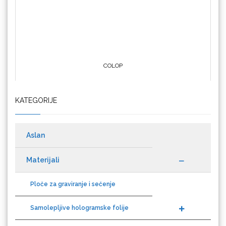
Crafter's Companion
KATEGORIJE
Cricut
Aslan
Materijali
Datacolor
Ploče za graviranje i sečenje
Samolepljive hologramske folije
Auto folije
Difol