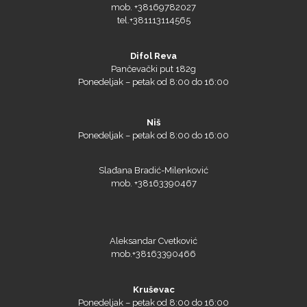
SEFA
Difol Reva
Pančevački put 182g
Ponedeljak – petak od 8:00 do 16:00
Silhouette
Niš
Ponedeljak – petak od 8:00 do 16:00
Slađana Bradić-Milenković
mob. +38163390467
Siser
Aleksandar Cvetković
mob.+38163390466
Tiflex
Kruševac
Ponedeljak – petak od 8:00 do 16:00