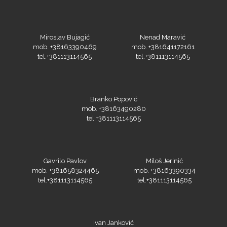
PlastGrommet
Miroslav Bujagić
Nenad Maravić
mob. +38163390469
mob. +381641172161
tel.+381113114565
tel.+381113114565
Branko Popović
mob. +38163490280
tel.+381113114565
Prime Vision
Gavrilo Pavlov
Miloš Jerinić
mob. +381658324465
mob. +38163390334
tel.+381113114565
tel.+381113114565
Roland
Ivan Janković
mob. +38169782027
tel.+381113114565