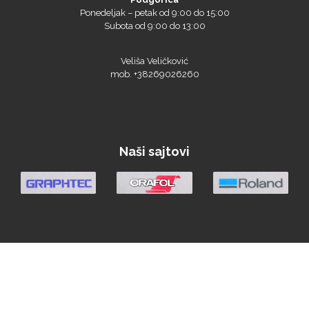
Subota od 9:00 do 13:00
Veliša Veličković
mob. +38269026260
Yellotools
Naši sajtovi
Argon Manoukian
Aslan