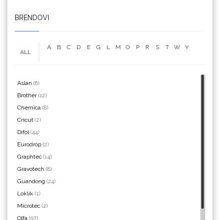
We R Memory Keepers
BRENDOVI
A
B
C
D
E
G
L
M
O
P
R
S
T
W
Y
ALL
WrapCut
Aslan
(8)
Brother
(12)
Chemica
(8)
Yellotools
Cricut
(2)
Difol
(44)
Eurodrop
(2)
Graphtec
(14)
Argon Manoukian
Gravotech
(8)
Guandong
(24)
Loklik
(1)
Microtec
(2)
Olfa
(97)
Aslan