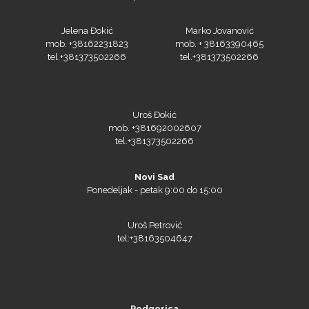
Jelena Đokić
Marko Jovanović
mob. +38162231823
mob. + 38163390465
tel.+381373502266
tel.+381373502266
Uroš Đokić
mob. +381692002607
tel.+381373502266
Triangle
Novi Sad
Ponedeljak - petak 9:00 do 15:00
Uroš Petrović
We R Memory Keepers
tel:+38163504647
Podgorica
WrapCut
Ponedeljak – petak od 9:00 do 15:00