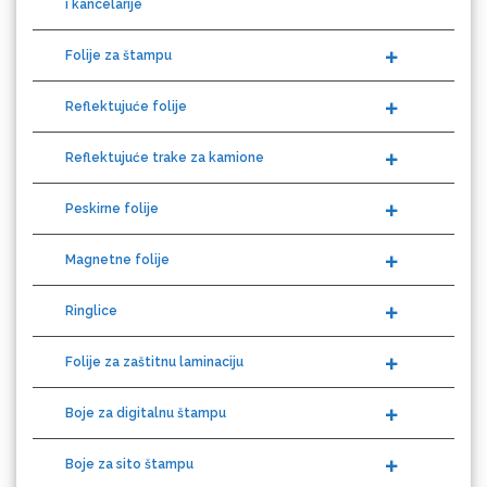
Folije za štampu
Reflektujuće folije
Gravotech
Reflektujuće trake za kamione
Peskirne folije
Guandong
Magnetne folije
Ringlice
Folije za zaštitnu laminaciju
KEENCUT
Boje za digitalnu štampu
Boje za sito štampu
Duplofan - duplolepljive trake