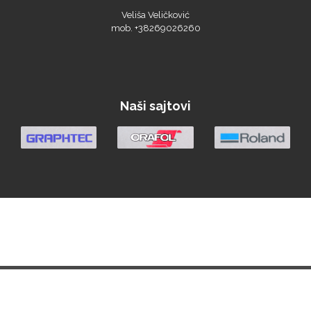
mob. +38269026260
Argon Manoukian
Naši sajtovi
Aslan
Bordeaux
Početna
Vesti
Materijali
Oprema
Demo Centar
Berza
O nama