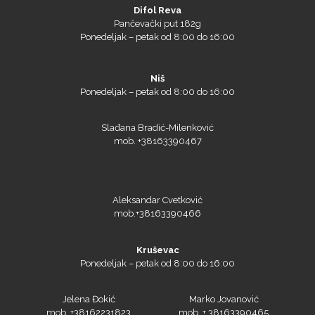
Ponedeljak – petak od 8:00 do 16:00
Silhouette
Niš
Ponedeljak – petak od 8:00 do 16:00
Siser
Slađana Bradić-Milenković
mob. +38163390467
Tiflex
Aleksandar Cvetković
mob.+38163390466
Kruševac
Ponedeljak – petak od 8:00 do 16:00
Jelena Đokić
Marko Jovanović
mob. +38162231823
mob. + 38163390465
tel.+381373502266
tel.+381373502266