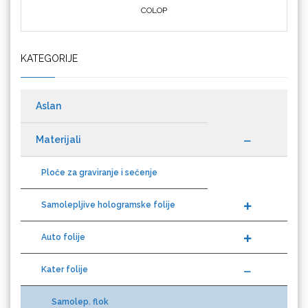
KATEGORIJE
Cricut
Aslan
Materijali
Datacolor
Ploče za graviranje i sečenje
Samolepljive hologramske folije
Auto folije
Difol
Kater folije
Samolep. flok
Difprint