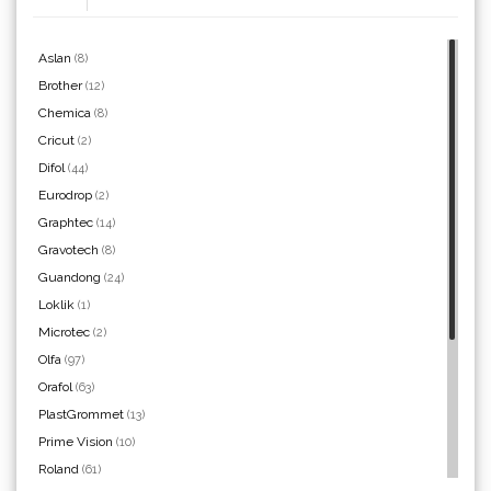
Aslan
(8)
Brother
(12)
Chemica
(8)
Yellotools
Cricut
(2)
Difol
(44)
Eurodrop
(2)
Graphtec
(14)
Argon Manoukian
Gravotech
(8)
Guandong
(24)
Loklik
(1)
Microtec
(2)
Olfa
(97)
Aslan
Orafol
(63)
PlastGrommet
(13)
Prime Vision
(10)
Roland
(61)