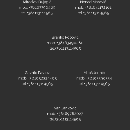
tel.+381113114565
tel.+381113114565
Branko Popović
mob. +38163490280
tel.+381113114565
Prime Vision
Gavrilo Pavlov
Miloš Jerinić
mob. +381658324465
mob. +38163390334
Roland
tel.+381113114565
tel.+381113114565
Ivan Janković
SEFA
mob. +38169782027
tel.+381113114565
Difol Reva
Pančevački put 182g