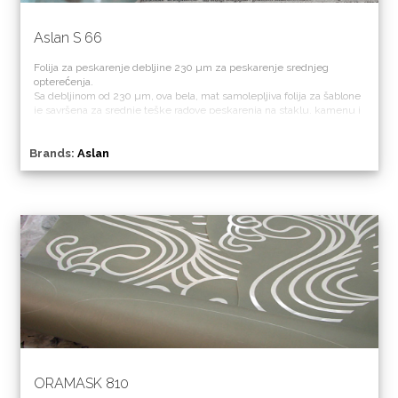
Aslan S 66
Folija za peskarenje debljine 230 µm za peskarenje srednjeg
opterećenja.
Sa debljinom od 230 µm, ova bela, mat samolepljiva folija za šablone
je savršena za srednje teške radove peskarenja na staklu, kamenu i
metalu. Lepak folije se može lako ukloniti bez ostataka kada se
posao završi.
Brands:
Aslan
ORAMASK 810