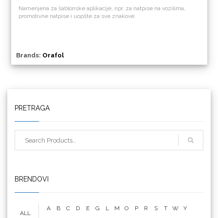
Namenjena za šablonske aplikacije, npr. za natpise na vozilima,
promotivne natpise i uopšte za sve znakove.
Brands:
Orafol
Triangle
PRETRAGA
We R Memory Keepers
BRENDOVI
A
B
C
D
E
G
L
M
O
P
R
S
T
W
Y
ALL
WrapCut