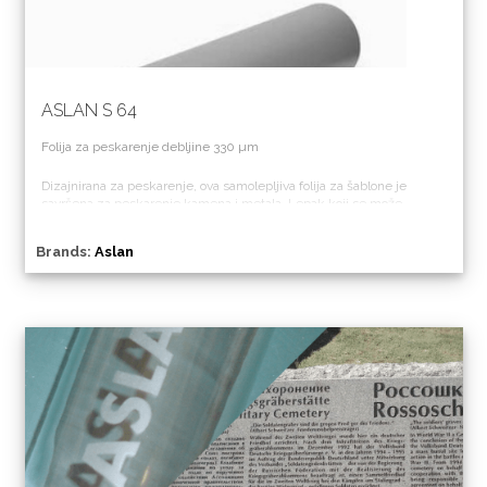
ASLAN S 64
Folija za peskarenje debljine 330 µm
Dizajnirana za peskarenje, ova samolepljiva folija za šablone je
savršena za peskarenje kamena i metala. Lepak koji se može
ukloniti obezbeđuje lako uklanjanje bez ostataka kada se posao
završi.
Brands:
Aslan