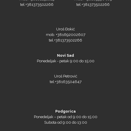
Uroš Đokić
Triangle
mob. +381692002607
tel.+381373502266
Novi Sad
Ponedeljak - petak 9:00 do 15:00
We R Memory Keepers
Uroš Petrović
tel:+38163504647
WrapCut
Podgorica
Ponedeljak – petak od 9:00 do 15:00
Subota od 9:00 do 13:00
Yellotools
Veliša Veličković