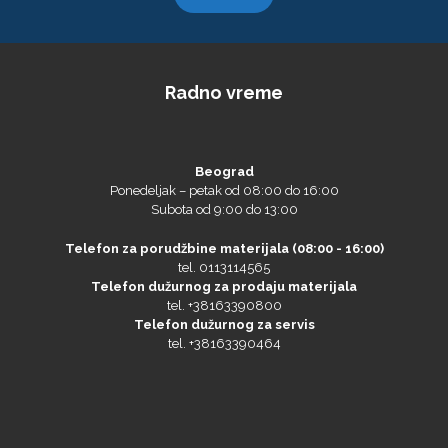
Radno vreme
Olfa
Beograd
Ponedeljak – petak od 08:00 do 16:00
Subota od 9:00 do 13:00
Orafol
Telefon za porudžbine materijala (08:00 - 16:00)
tel. 0113114565
Telefon dužurnog za prodaju materijala
tel. +38163390800
Telefon dužurnog za servis
tel. +38163390464
PlastGrommet
Miroslav Bujagić
Nenad Maravić
mob. +38163390469
mob. +381641172161