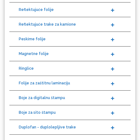
Reflektujuće trake za kamione
Guandong
Peskirne folije
Magnetne folije
Ringlice
KEENCUT
Folije za zaštitnu laminaciju
Boje za digitalnu štampu
Boje za sito štampu
Loklik
Duplofan - duplolepljive trake
Prajmeri