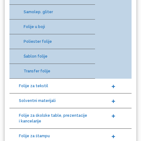
Samolep. gliter
Folije u boji
Eurodrop
Poliester folije
Šablon folije
Transfer folije
Graphtec
Folije za tekstil
Solventni materijali
Folije za školske table, prezentacije
i kancelarije
Folije za štampu
Gravotech
Reflektujuće folije