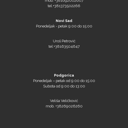
Novi Sad
Ponedeljak - petak 9:00 do 15:00
Uroš Petrović
tel:+38163504647
Triangle
Podgorica
Ponedeljak – petak od 9:00 do 15:00
Subota od 9:00 do 13:00
Veliša Veličković
We R Memory Keepers
mob. +38269026260
WrapCut