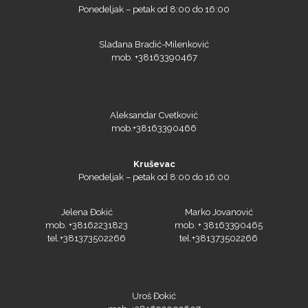
Slađana Bradić-Milenković
SEFA
mob. +38163390467
Aleksandar Cvetković
Silhouette
mob.+38163390466
Kruševac
Ponedeljak – petak od 8:00 do 16:00
Siser
Jelena Đokić
Marko Jovanović
mob. +38162231823
mob. + 38163390465
tel.+381373502266
tel.+381373502266
Tiflex
Uroš Đokić
mob. +381692002607
tel.+381373502266