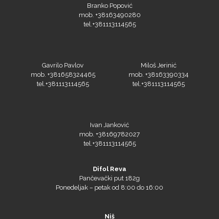
mob. +38163490280
tel.+381113114565
PlastGrommet
Gavrilo Pavlov
Miloš Jerinić
mob. +381658324465
mob. +38163390334
tel.+381113114565
tel.+381113114565
Ivan Janković
mob. +38169782027
tel.+381113114565
Prime Vision
Difol Reva
Pančevački put 182g
Ponedeljak – petak od 8:00 do 16:00
Roland
Niš
Ponedeljak – petak od 8:00 do 16:00