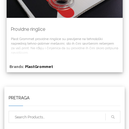
Providne ringlice
Plast Grommet providne
ringlice
su pravljene na tehnološki
naprednoj tehno-polimer mešavini, sto ih čini savršenim rešenjem
za vaš print. Ne rđaju i činjenica da su providne ih čini skoro potpuno
nevidljivim.
Brands:
PlastGrommet
PRETRAGA
Triangle