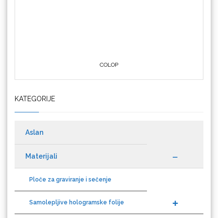
COLOP
Crafter's Companion
KATEGORIJE
Cricut
Aslan
Materijali
Ploče za graviranje i sečenje
Datacolor
Samolepljive hologramske folije
Auto folije