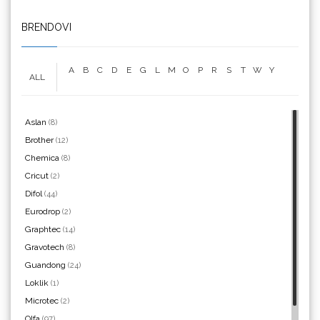
We R Memory Keepers
BRENDOVI
A
B
C
D
E
G
L
M
O
P
R
S
T
W
Y
ALL
WrapCut
Aslan
(8)
Brother
(12)
Chemica
(8)
Cricut
(2)
Yellotools
Difol
(44)
Eurodrop
(2)
Graphtec
(14)
Gravotech
(8)
Argon Manoukian
Guandong
(24)
Loklik
(1)
Microtec
(2)
Olfa
(97)