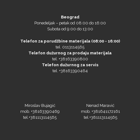
Beograd
Ponedeljak – petak od 08:00 do 16:00
Subota od 9:00 do 13:00
Telefon za porudžbine materijala (08:00 - 16:00)
tel. 0113114565
NAZDAR
Telefon dužurnog za prodaju materijala
tel. +38163390800
Telefon dužurnog za servis
tel. +38163390464
Olfa
Miroslav Bujagić
Nenad Maravić
mob. +38163390469
mob. +381641172161
Orafol
tel.+381113114565
tel.+381113114565
Branko Popović