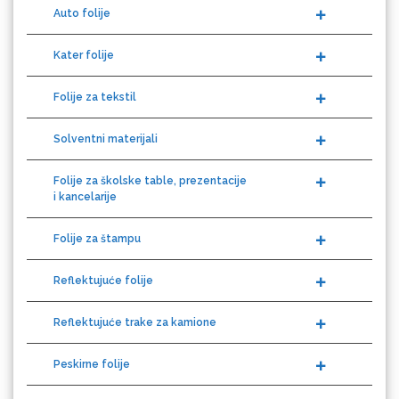
Difol
Kater folije
Folije za tekstil
Difprint
Solventni materijali
Folije za školske table, prezentacije
i kancelarije
Eurodrop
Folije za štampu
Reflektujuće folije
Reflektujuće trake za kamione
Graphtec
Peskirne folije
Magnetne folije