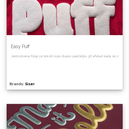
Easy Puff
Jedinstvena
folija
za
tekstil
koja
stvara
upečatljiv
3D
efekat
kada
se
zagreje
Brands:
Siser