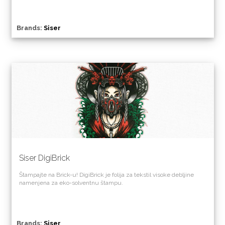
Brands:
Siser
Siser DigiBrick
Štampajte na Brick-u! DigiBrick je folija za tekstil visoke debljine
namenjena za eko-solventnu štampu.
Brands:
Siser