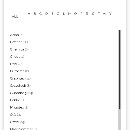
A
B
C
D
E
G
L
M
O
P
R
S
T
W
Y
ALL
WrapCut
Aslan
(8)
Brother
(12)
Chemica
(8)
Yellotools
Cricut
(2)
Difol
(44)
Eurodrop
(2)
Graphtec
(14)
Argon Manoukian
Gravotech
(8)
Guandong
(24)
Loklik
(1)
Microtec
(2)
Olfa
(97)
Aslan
Orafol
(63)
PlastGrommet
(13)