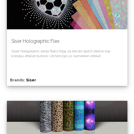
Siser Holographic Flex
Siser Holographic serija fleks folija za tekstil sadrži deliće koji
kreiraju efekat dubine i dimenzije uz kameleon efekat.
Brands:
Siser