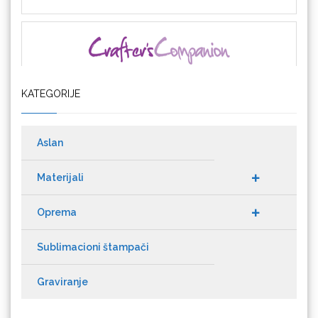
Crafter's Companion
KATEGORIJE
Cricut
Aslan
Materijali
Datacolor
Oprema
Sublimacioni štampači
Graviranje
Difol