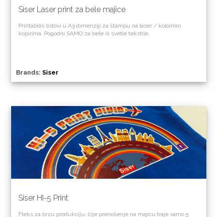
Siser Laser print za bele majice
Printabilni listovi u A3 dimenziji za štampu na laser / kolornim
kopirima. Pogodni SAMO za bele ili svetle tekstile.
Brands:
Siser
Siser HI-5 Print
Fleks za brzu produkciju, čije prenošenje na majicu traje samo 5