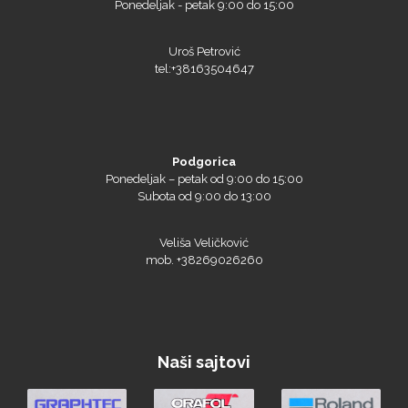
Uroš Petrović
tel:+38163504647
Podgorica
Ponedeljak – petak od 9:00 do 15:00
Prime Vision
Subota od 9:00 do 13:00
Veliša Veličković
mob. +38269026260
Roland
Naši sajtovi
SEFA