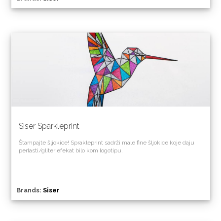
Siser Sparkleprint
Štampajte šljokice! Sprakleprint sadrži male fine šljokice koje daju
perlasti/gliter efekat bilo kom logotipu.
Brands:
Siser