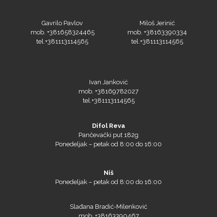
Gavrilo Pavlov
Miloš Jerinić
mob. +381658324465
mob. +38163390334
tel.+381113114565
tel.+381113114565
Ivan Janković
mob. +38169782027
tel.+381113114565
Microtec
Difol Reva
Pančevački put 182g
Ponedeljak – petak od 8:00 do 16:00
Niš
Ponedeljak – petak od 8:00 do 16:00
Slađana Bradić-Milenković
mob. +38163390467