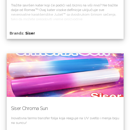
Tražite savršen kater koji će podići vaš biznis na viši nivo? Ne tražite
dalje od Romea™! Ovaj kater visoke definicije uključuje sve
neverovatne karakteristike Juliet™ sa dvostrukom širinom sečenja,
tako da možete prepoloviti vreme proizvodnje.
Brands:
Siser
Siser Chroma Sun
Inovativna termo transfer folija koja reaguje na UV svetlo i menja boju
na suncu!