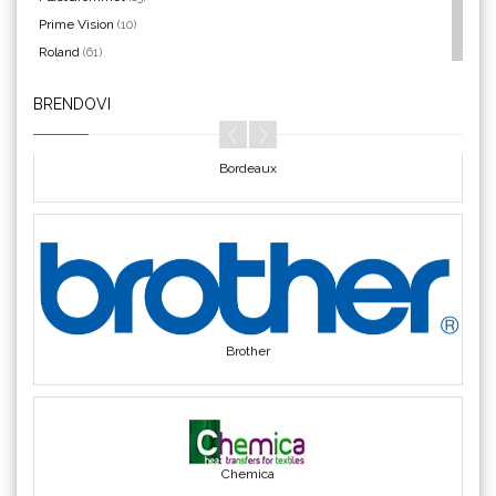
Prime Vision
(10)
Roland
(61)
SEFA
(4)
BRENDOVI
Silhouette
(3)
Bordeaux
Siser
(11)
Triangle
(1)
We R Memory Keepers
(8)
WrapCut
(2)
Yellotools
(42)
Brother
Chemica