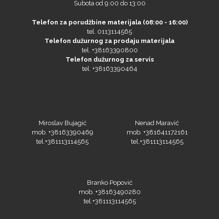
Gravotech
Telefon za porudžbine materijala (08:00 - 16:00)
tel. 0113114565
Telefon dužurnog za prodaju materijala
tel. +38163390800
Telefon dužurnog za servis
tel. +38163390464
Guandong
Miroslav Bujagić
Nenad Maravić
mob. +38163390469
mob. +381641172161
tel.+381113114565
tel.+381113114565
KEENCUT
Branko Popović
mob. +38163490280
tel.+381113114565
Loklik