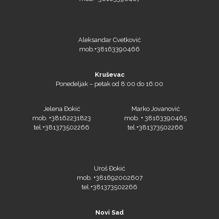
NAZDAR
Aleksandar Cvetković
mob.+38163390466
Kruševac
Ponedeljak – petak od 8:00 do 16:00
Olfa
Jelena Đokić
Marko Jovanović
mob. +38162231823
mob. + 38163390465
tel.+381373502266
tel.+381373502266
Orafol
Uroš Đokić
mob. +381692002607
tel.+381373502266
PlastGrommet
Novi Sad
Ponedeljak - petak 9:00 do 15:00