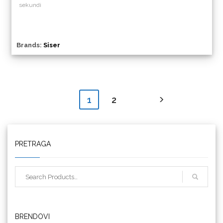
sekundi
Brands:
Siser
2
1
Triangle
PRETRAGA
We R Memory Keepers
BRENDOVI