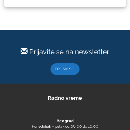
Difprint
Prijavite se na newsletter
Eurodrop
PRIJAVI SE
Graphtec
Radno vreme
Beograd
Ponedeljak – petak od 08:00 do 16:00
Subota od 9:00 do 13:00