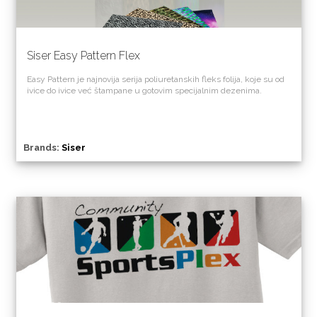
Siser Easy Pattern Flex
Easy Pattern je najnovija serija poliuretanskih fleks folija, koje su od
ivice do ivice već štampane u gotovim specijalnim dezenima.
Brands:
Siser