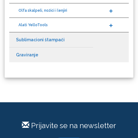
Alati YelloTools
Guandong
Sublimacioni štampači
Graviranje
KEENCUT
Loklik
Prijavite se na newsletter
PRIJAVI SE