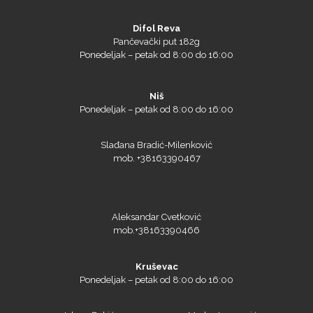
Difol Reva
Pančevački put 182g
Ponedeljak – petak od 8:00 do 16:00
Niš
Ponedeljak – petak od 8:00 do 16:00
Prime Vision
Slađana Bradić-Milenković
mob. +38163390467
Roland
Aleksandar Cvetković
mob.+38163390466
Kruševac
SEFA
Ponedeljak – petak od 8:00 do 16:00
Jelena Đokić
Marko Jovanović
mob. +38162231823
mob. + 38163390465