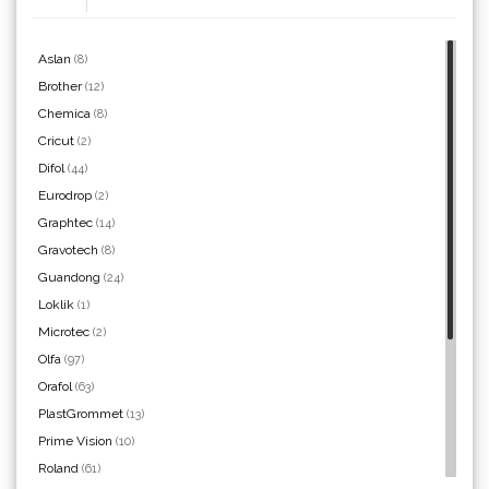
WrapCut
Aslan
(8)
Brother
(12)
Chemica
(8)
Yellotools
Cricut
(2)
Difol
(44)
Eurodrop
(2)
Graphtec
(14)
Argon Manoukian
Gravotech
(8)
Guandong
(24)
Loklik
(1)
Microtec
(2)
Olfa
(97)
Aslan
Orafol
(63)
PlastGrommet
(13)
Prime Vision
(10)
Roland
(61)