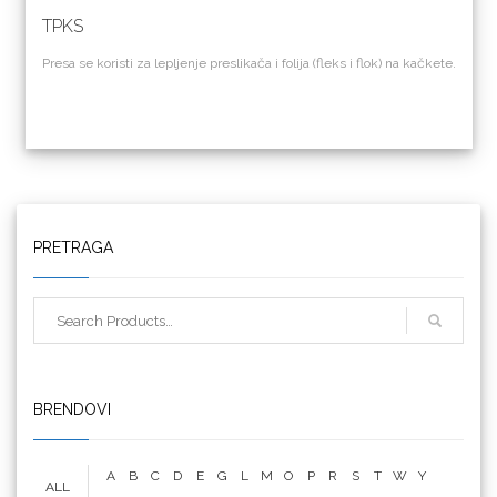
TPKS
Presa se koristi za lepljenje preslikača i folija (fleks i flok) na kačkete.
Triangle
PRETRAGA
We R Memory Keepers
BRENDOVI
A
B
C
D
E
G
L
M
O
P
R
S
T
W
Y
ALL