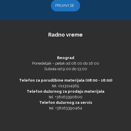
Radno vreme
Microtec
Beograd
Ponedeljak – petak od 08:00 do 16:00
Subota od 9:00 do 13:00
Telefon za porudžbine materijala (08:00 - 16:00)
tel. 0113114565
Telefon dužurnog za prodaju materijala
tel. +38163390800
Telefon dužurnog za servis
tel. +38163390464
NAZDAR
Miroslav Bujagić
Nenad Maravić