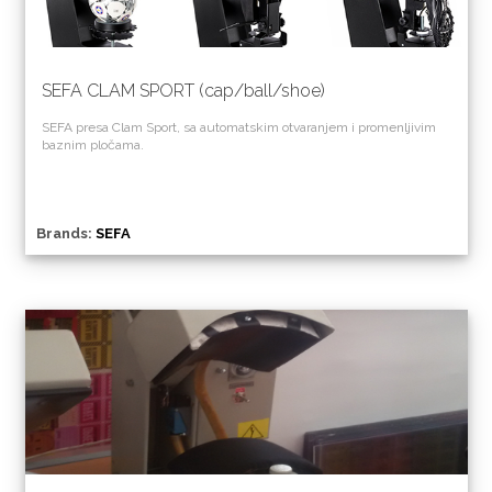
SEFA CLAM SPORT (cap/ball/shoe)
SEFA presa Clam Sport, sa automatskim otvaranjem i promenljivim
baznim pločama.
Brands:
SEFA