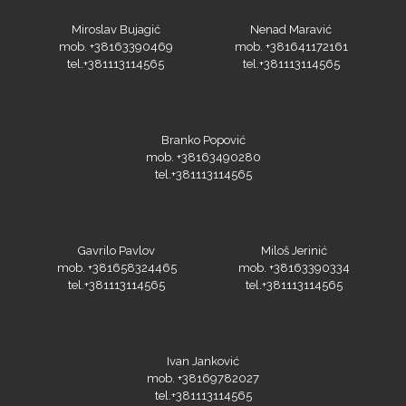
mob. +38163390469
mob. +381641172161
tel.+381113114565
tel.+381113114565
Olfa
Branko Popović
mob. +38163490280
tel.+381113114565
Orafol
Gavrilo Pavlov
Miloš Jerinić
mob. +381658324465
mob. +38163390334
tel.+381113114565
tel.+381113114565
PlastGrommet
Ivan Janković
mob. +38169782027
tel.+381113114565