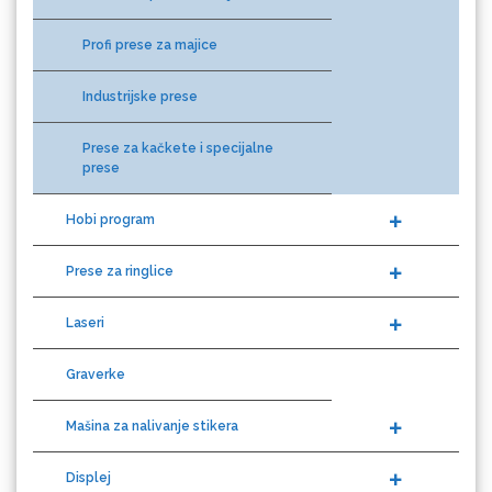
Profi prese za majice
Industrijske prese
Eurodrop
Prese za kačkete i specijalne
prese
Hobi program
Graphtec
Prese za ringlice
Laseri
Graverke
Mašina za nalivanje stikera
Displej
Gravotech
Olfa skalpeli, nožići i lenjiri