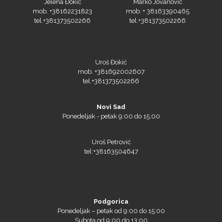
tel.+381373502266
tel.+381373502266
Silhouette
Uroš Đokić
mob. +381692002607
tel.+381373502266
Siser
Novi Sad
Ponedeljak - petak 9:00 do 15:00
Tiflex
Uroš Petrović
tel:+38163504647
Podgorica
Ponedeljak – petak od 9:00 do 15:00
Subota od 9:00 do 13:00