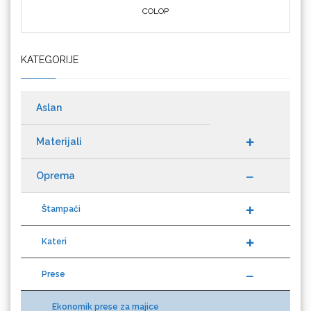
KATEGORIJE
Cricut
Aslan
Materijali
Datacolor
Oprema
Štampači
Kateri
Difol
Prese
Ekonomik prese za majice
Difprint