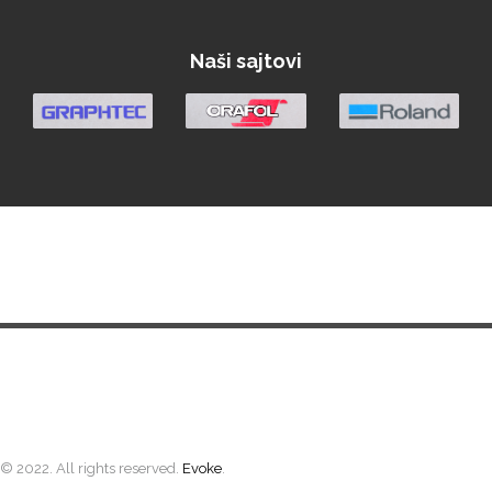
We R Memory Keepers
Naši sajtovi
WrapCut
Yellotools
Početna
Vesti
Materijali
Oprema
Demo Centar
Berza
Argon Manoukian
O nama
© 2022. All rights reserved.
Evoke
.