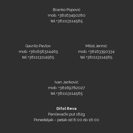
Branko Popović
Orafol
mob. +38163490280
tel.+381113114565
Gavrilo Pavlov
Miloš Jerinić
mob. +381658324465
mob. +38163390334
PlastGrommet
tel.+381113114565
tel.+381113114565
Ivan Janković
mob. +38169782027
tel.+381113114565
Difol Reva
Pančevački put 182g
Ponedeljak – petak od 8:00 do 16:00
Prime Vision
Niš