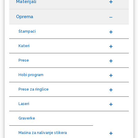
Datacolor
Oprema
Štampači
Kateri
Difol
Prese
Hobi program
Difprint
Prese za ringlice
Laseri
Eurodrop
Graverke
Mašina za nalivanje stikera