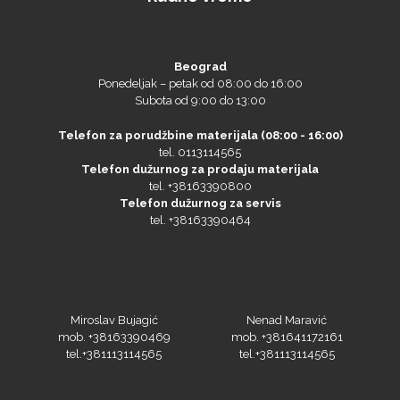
Beograd
Ponedeljak – petak od 08:00 do 16:00
Subota od 9:00 do 13:00
Telefon za porudžbine materijala (08:00 - 16:00)
tel. 0113114565
Telefon dužurnog za prodaju materijala
tel. +38163390800
Telefon dužurnog za servis
tel. +38163390464
NAZDAR
Miroslav Bujagić
Nenad Maravić
mob. +38163390469
mob. +381641172161
Olfa
tel.+381113114565
tel.+381113114565