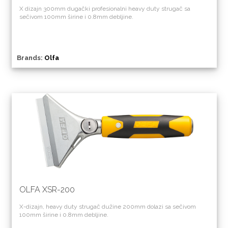
X dizajn 300mm dugački profesionalni heavy duty strugač sa
sečivom 100mm širine i 0.8mm debljine.
Brands:
Olfa
OLFA XSR-200
X-dizajn, heavy duty strugač dužine 200mm dolazi sa sečivom
100mm širine i 0.8mm debljine.