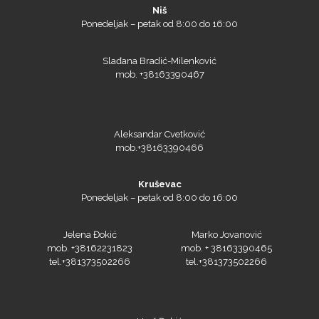
Ponedeljak – petak od 8:00 do 16:00
Roland
Slađana Bradić-Milenković
mob. +38163390467
Aleksandar Cvetković
SEFA
mob.+38163390466
Kruševac
Ponedeljak – petak od 8:00 do 16:00
Silhouette
Jelena Đokić
Marko Jovanović
mob. +38162231823
mob. + 38163390465
tel.+381373502266
tel.+381373502266
Siser
Uroš Đokić