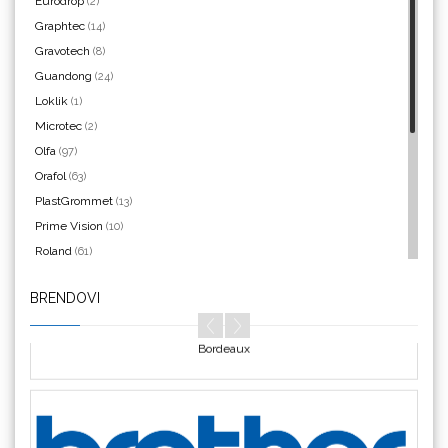
Eurodrop
(2)
Graphtec
(14)
Argon Manoukian
Gravotech
(8)
Guandong
(24)
Loklik
(1)
Microtec
(2)
Olfa
(97)
Aslan
Orafol
(63)
PlastGrommet
(13)
Prime Vision
(10)
Roland
(61)
SEFA
(4)
BRENDOVI
Silhouette
(3)
Bordeaux
Siser
(11)
Triangle
(1)
We R Memory Keepers
(8)
WrapCut
(2)
Yellotools
(42)