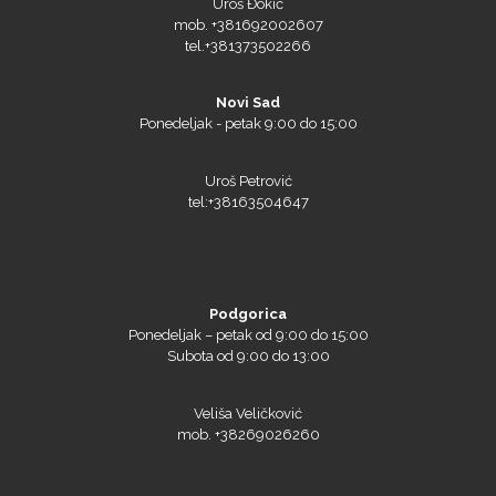
mob. +381692002607
tel.+381373502266
Tiflex
Novi Sad
Ponedeljak - petak 9:00 do 15:00
Uroš Petrović
tel:+38163504647
Podgorica
Ponedeljak – petak od 9:00 do 15:00
Subota od 9:00 do 13:00
Triangle
Veliša Veličković
mob. +38269026260