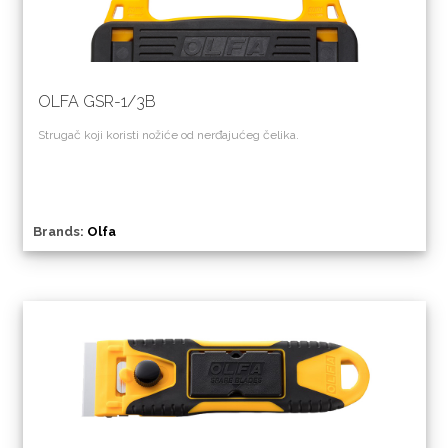
OLFA GSR-1/3B
Strugač koji koristi nožiće od nerđajućeg čelika.
Brands:
Olfa