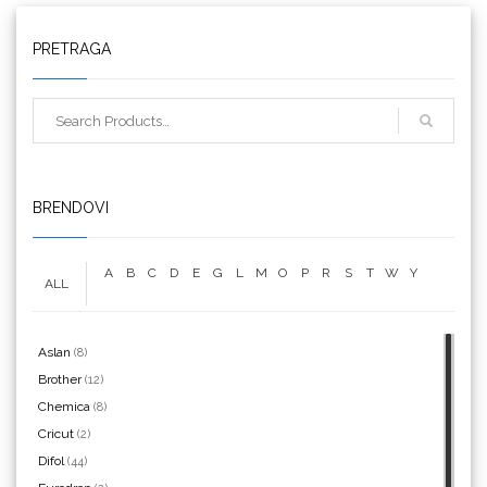
Triangle
PRETRAGA
We R Memory Keepers
BRENDOVI
A
B
C
D
E
G
L
M
O
P
R
S
T
W
Y
ALL
WrapCut
Aslan
(8)
Brother
(12)
Chemica
(8)
Yellotools
Cricut
(2)
Difol
(44)