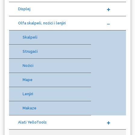
Displej
Graphtec
Olfa skalpeli, nožići i lenjiri
Skalpeli
Strugači
Nožići
Gravotech
Mape
Lenjiri
Guandong
Makaze
Alati YelloTools
Sublimacioni štampači