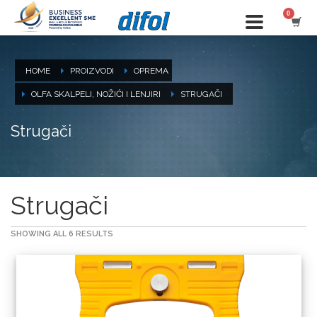
HOME
PROIZVODI
OPREMA
OLFA SKALPELI, NOŽIĆI I LENJIRI
STRUGAČI
Strugači
Strugači
SHOWING ALL 6 RESULTS