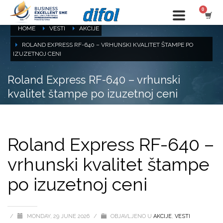
HOME
VESTI
AKCIJE
ROLAND EXPRESS RF-640 – VRHUNSKI KVALITET ŠTAMPE PO
IZUZETNOJ CENI
Roland Express RF-640 – vrhunski
kvalitet štampe po izuzetnoj ceni
Roland Express RF-640 –
vrhunski kvalitet štampe
po izuzetnoj ceni
/
MONDAY, 29 JUNE 2026
/
OBJAVLJENO U
AKCIJE
,
VESTI