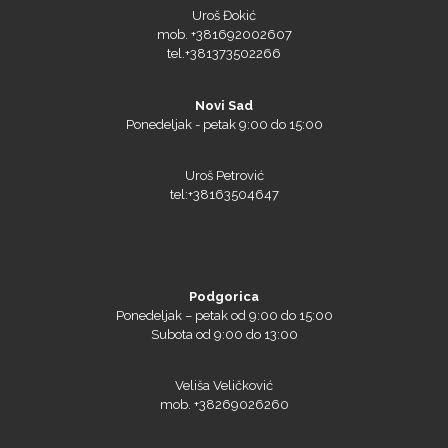
Uroš Đokić
mob. +381692002607
tel.+381373502266
Novi Sad
Ponedeljak - petak 9:00 do 15:00
Uroš Petrović
tel:+38163504647
Podgorica
Ponedeljak – petak od 9:00 do 15:00
Subota od 9:00 do 13:00
Veliša Veličković
mob. +38269026260