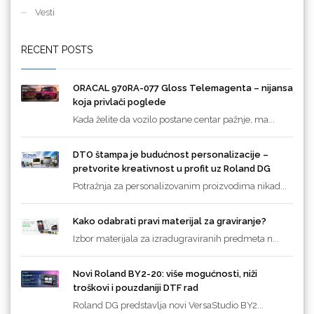
Vesti
RECENT POSTS
ORACAL 970RA-077 Gloss Telemagenta – nijansa
koja privlači poglede
Kada želite da vozilo postane centar pažnje, ma...
DTO štampa je budućnost personalizacije –
pretvorite kreativnost u profit uz Roland DG
Potražnja za personalizovanim proizvodima nikad...
Kako odabrati pravi materijal za graviranje?
Izbor materijala za izradugraviranih predmeta n...
Novi Roland BY2-20: više mogućnosti, niži
troškovi i pouzdaniji DTF rad
Roland DG predstavlja novi VersaStudio BY2...