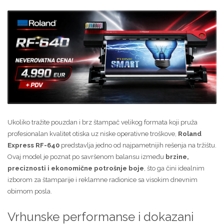
Ukoliko tražite pouzdan i brz štampač velikog formata koji pruža
profesionalan kvalitet otiska uz niske operativne troškove,
Roland
Express RF-640
predstavlja jedno od najpametnijih rešenja na tržištu.
Ovaj model je poznat po savršenom balansu između
brzine,
preciznosti i ekonomične potrošnje boje
, što ga čini idealnim
izborom za štamparije i reklamne radionice sa visokim dnevnim
obimom posla.
Vrhunske performanse i dokazani