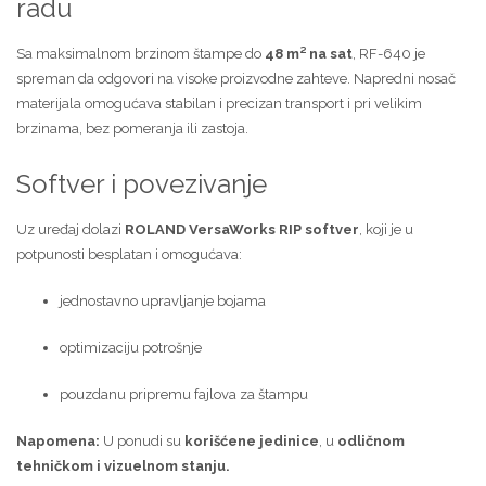
radu
Sa maksimalnom brzinom štampe do
48 m² na sat
, RF-640 je
spreman da odgovori na visoke proizvodne zahteve. Napredni nosač
materijala omogućava stabilan i precizan transport i pri velikim
brzinama, bez pomeranja ili zastoja.
Softver i povezivanje
Uz uređaj dolazi
ROLAND VersaWorks RIP softver
, koji je u
potpunosti besplatan i omogućava:
jednostavno upravljanje bojama
optimizaciju potrošnje
pouzdanu pripremu fajlova za štampu
Napomena:
U ponudi su
korišćene jedinice
, u
odličnom
tehničkom i vizuelnom stanju.