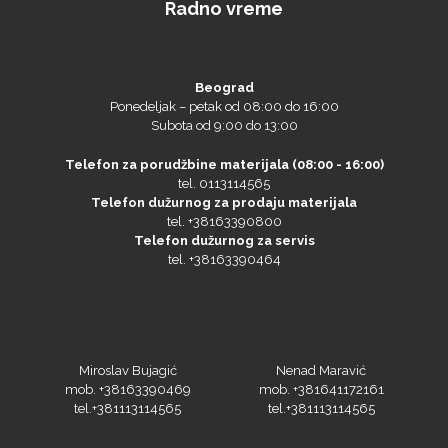
Radno vreme
Beograd
Ponedeljak – petak od 08:00 do 16:00
Subota od 9:00 do 13:00
Telefon za porudžbine materijala (08:00 - 16:00)
tel. 0113114565
Telefon dužurnog za prodaju materijala
tel. +38163390800
Telefon dužurnog za servis
tel. +38163390464
Miroslav Bujagić
Nenad Maravić
mob. +38163390469
mob. +381641172161
tel.+381113114565
tel.+381113114565