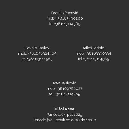
Branko Popović
mob. +38163490280
tel.+381113114565
Gavrilo Pavlov
Miloš Jerinić
mob. +381658324465
mob. +38163390334
tel.+381113114565
tel.+381113114565
Ivan Janković
mob. +38169782027
tel.+381113114565
Difol Reva
Pančevački put 182g
Ponedeljak – petak od 8:00 do 16:00