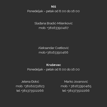
Niš
Ponedeljak – petak od 8:00 do 16:00
Slađana Bradić-Milenković
mob. +38163390467
Aleksandar Cvetković
mob.+38163390466
Kruševac
Ponedeljak – petak od 8:00 do 16:00
Jelena Đokić
Marko Jovanović
mob. +38162231823
mob. + 38163390465
tel.+381373502266
tel.+381373502266