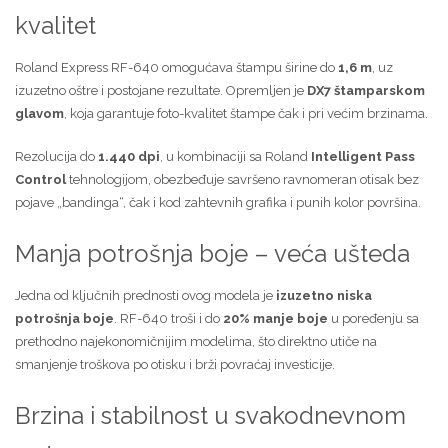
kvalitet
Roland Express RF-640 omogućava štampu širine do
1,6 m
, uz
izuzetno oštre i postojane rezultate. Opremljen je
DX7 štamparskom
glavom
, koja garantuje foto-kvalitet štampe čak i pri većim brzinama.
Rezolucija do
1.440 dpi
, u kombinaciji sa Roland
Intelligent Pass
Control
tehnologijom, obezbeđuje savršeno ravnomeran otisak bez
pojave „bandinga“, čak i kod zahtevnih grafika i punih kolor površina.
Manja potrošnja boje – veća ušteda
Jedna od ključnih prednosti ovog modela je
izuzetno niska
potrošnja boje
. RF-640 troši i do
20% manje boje
u poređenju sa
prethodno najekonomičnijim modelima, što direktno utiče na
smanjenje troškova po otisku i brži povraćaj investicije.
Brzina i stabilnost u svakodnevnom