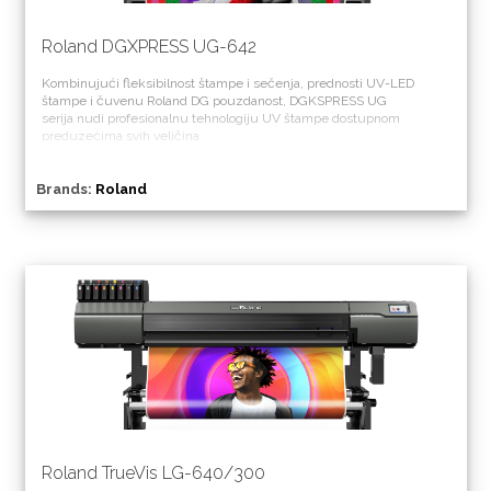
Roland DGXPRESS UG-642
Kombinujući fleksibilnost štampe i sečenja, prednosti UV-LED
štampe i čuvenu Roland DG pouzdanost, DGKSPRESS UG
serija nudi profesionalnu tehnologiju UV štampe dostupnom
preduzećima svih veličina
Brands:
Roland
Roland TrueVis LG-640/300