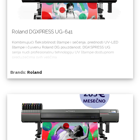
Roland DGXPRESS UG-641
Kombinujući fleksibilnost štampe i sečenja, prednosti UV-LED
štampe i čuvenu Roland DG pouzdanost, DGKSPRESS UG
serija nudi profesionalnu tehnologiju UV štampe dostupnom
preduzećima svih veličina
Brands:
Roland