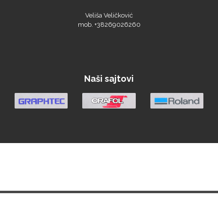
Veliša Veličković
mob. +38269026260
Triangle
Naši sajtovi
We R Memory Keepers
WrapCut
Yellotools
Početna
Vesti
Materijali
Oprema
Demo Centar
Berza
O nama