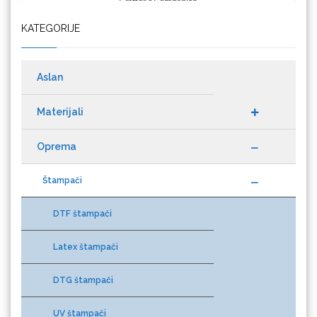
KATEGORIJE
Cricut
Aslan
Materijali
Datacolor
Oprema
Štampači
DTF štampači
Difol
Latex štampači
DTG štampači
Difprint
UV štampači