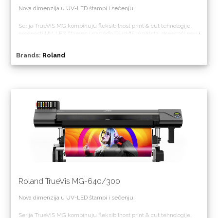
Nova dimenzija u UV-LED štampi i sečenju.
Serija TrueVIS MG kombinuju fleksibilnost print & cut tehnologije,
prednosti UV-LED štampe i nasleđe TrueVIS kvaliteta, donoseći novu
dimenziju profesionalne grafičke proizvodnje.
Brands:
Roland
Roland TrueVis MG-640/300
Nova dimenzija u UV-LED štampi i sečenju.
Serija TrueVIS MG kombinuju fleksibilnost print & cut tehnologije,