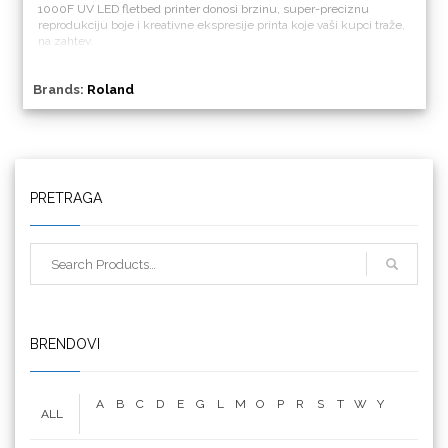
1000F UV LED fletbed printer donosi brzinu, super-preciznu
reprodukciju boje i kreativne ekspresije printa koje vaši kupci traže,
na zahtev.
Brands:
Roland
Triangle
PRETRAGA
We R Memory Keepers
BRENDOVI
A
B
C
D
E
G
L
M
O
P
R
S
T
W
Y
ALL
WrapCut