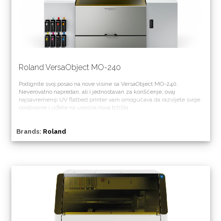
Roland VersaObject MO-240
Podignite svoj posao na nove visine sa VersaObject MO-240.
Neverovatno napredan, ali i jednostavan za korišćenje, ovaj
najsavremeniji UV flatbed printer vam omogućava da razvijete svoje
poslovanje i uđete na unosna nova tržišta.
Brands:
Roland