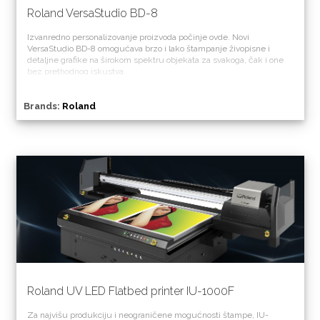
Roland VersaStudio BD-8
Izvanredno personalizovanje proizvoda počinje ovde. Novi
VersaStudio BD-8 omogućava brzo i lako štampanje živopisne i
detaljne grafike na širokom spektru objekata za svakoga, čak i one
bez prethodnog iskustva.
Brands:
Roland
Roland UV LED Flatbed printer IU-1000F
Za najvišu produkciju i neograničene mogućnosti štampe, IU-