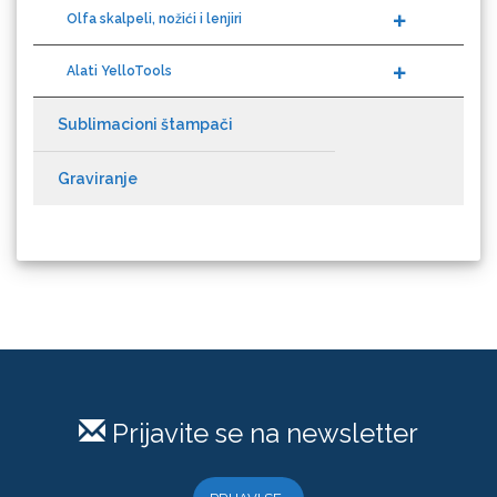
Olfa skalpeli, nožići i lenjiri
Guandong
Alati YelloTools
Sublimacioni štampači
Graviranje
KEENCUT
Loklik
Prijavite se na newsletter
PRIJAVI SE