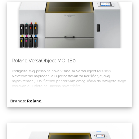
Roland VersaObject MO-180
Podignite svoj posao na nove visine sa VersaObject MO-180.
Neverovatno napredan, ali i jednostavan za korišćenje, ovaj
najsavremeniji UV flatbed printer vam omogućava da razvijete svoje
poslovanje i uđete na unosna nova tržišta.
Brands:
Roland