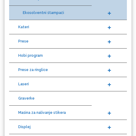
Ekosolventni štampači
Eurodrop
Kateri
Prese
Hobi program
Graphtec
Prese za ringlice
Laseri
Graverke
Mašina za nalivanje stikera
Gravotech
Displej