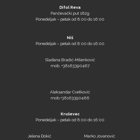
Difol Reva
Pančevački put 182g
Ponedeljak – petak od 8:00 do 16:00
Niš
Prime Vision
Ponedeljak – petak od 8:00 do 16:00
Slađana Bradić-Milenković
mob. +38163390467
Roland
Aleksandar Cvetković
mob.+38163390466
SEFA
Kruševac
Ponedeljak – petak od 8:00 do 16:00
Jelena Đokić
Marko Jovanović
mob. +38162231823
mob. + 38163390465
Silhouette