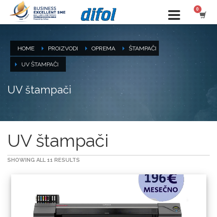
HOME
PROIZVODI
OPREMA
ŠTAMPAČI
UV ŠTAMPAČI
UV štampači
UV štampači
SHOWING ALL 11 RESULTS