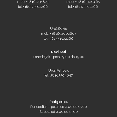
tel.+381373502266
tel.+381373502266
Uroš Đokić
Siser
mob. +381692002607
tel.+381373502266
Novi Sad
Ponedeljak - petak 9:00 do 15:00
Tiflex
Uroš Petrović
tel:+38163504647
Podgorica
Ponedeljak – petak od 9:00 do 15:00
Subota od 9:00 do 13:00