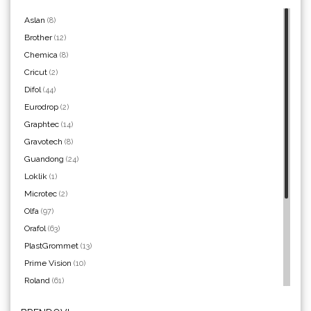
Aslan
(8)
Brother
(12)
Chemica
(8)
Yellotools
Cricut
(2)
Difol
(44)
Eurodrop
(2)
Graphtec
(14)
Argon Manoukian
Gravotech
(8)
Guandong
(24)
Loklik
(1)
Microtec
(2)
Olfa
(97)
Aslan
Orafol
(63)
PlastGrommet
(13)
Prime Vision
(10)
Roland
(61)
SEFA
(4)