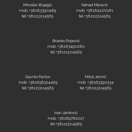
Miroslav Bujagić
Nenad Maravić
mob. +38163390469
mob. +381641172161
tel.+381113114565
tel.+381113114565
Olfa
Branko Popović
mob. +38163490280
tel.+381113114565
Orafol
Gavrilo Pavlov
Miloš Jerinić
mob. +381658324465
mob. +38163390334
tel.+381113114565
tel.+381113114565
PlastGrommet
Ivan Janković
mob. +38169782027
tel.+381113114565