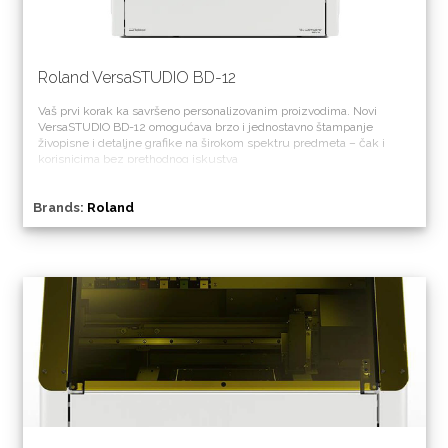
Roland VersaSTUDIO BD-12
Vaš prvi korak ka savršeno personalizovanim proizvodima. Novi
VersaSTUDIO BD-12 omogućava brzo i jednostavno štampanje
živopisne i detaljne grafike na širokom spektru predmeta – čak i
korisnicima bez prethodnog iskustva
Brands:
Roland