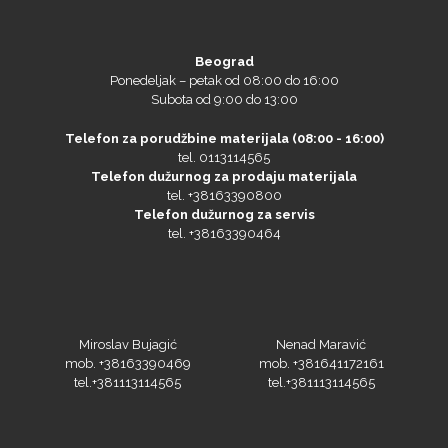
Beograd
Ponedeljak – petak od 08:00 do 16:00
Subota od 9:00 do 13:00
Telefon za porudžbine materijala (08:00 - 16:00)
tel. 0113114565
Telefon dužurnog za prodaju materijala
tel. +38163390800
Telefon dužurnog za servis
tel. +38163390464
Miroslav Bujagić
Nenad Maravić
mob. +38163390469
mob. +381641172161
tel.+381113114565
tel.+381113114565