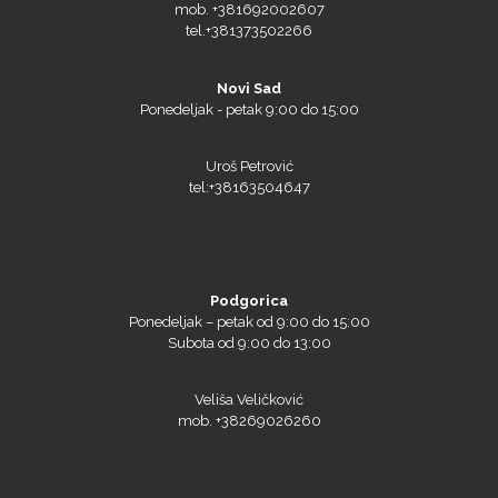
mob. +381692002607
tel.+381373502266
Novi Sad
Ponedeljak - petak 9:00 do 15:00
Uroš Petrović
tel:+38163504647
Podgorica
Ponedeljak – petak od 9:00 do 15:00
Subota od 9:00 do 13:00
Veliša Veličković
mob. +38269026260