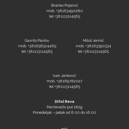
Branko Popović
mob. +38163490280
tel.+381113114565
Gavrilo Pavlov
Miloš Jerinić
mob. +381658324465
mob. +38163390334
tel.+381113114565
tel.+381113114565
Ivan Janković
mob. +38169782027
tel.+381113114565
Difol Reva
Pančevački put 182g
Ponedeljak – petak od 8:00 do 16:00