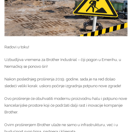
Radovi u toku!
Uzbudljiva vremena za Brother Industrial – čiji pogon u Emerihu, u
Nemačkoj se ponovo širi!
Nakon poslednjeg proširenja 2019. godine, sada je na red došao
sledeći veliki korak: uskoro počinje izgradnja potpuno nove zgrade!
Ovo proširenje će obuhvatiti modernu proizvodnu halu i potpuno nove
kancelarijske prostore koji će podržati dalji rast i inovacije kompanije
Brother.
Ovim proširenjem Brother ulaže ne samo u infrastrukturu, već i u
budućnost svog tima, partnera i klijenata.