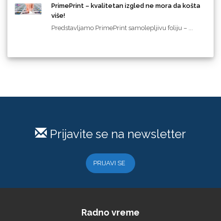
PrimePrint – kvalitetan izgled ne mora da košta
više!
Predstavljamo PrimePrint samolepljivu foliju – ...
Prijavite se na newsletter
PRIJAVI SE
Radno vreme