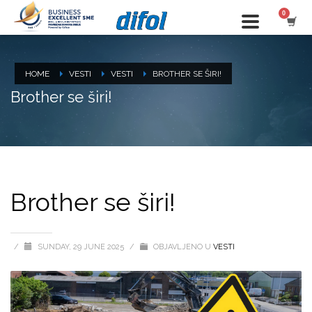
HOME
VESTI
VESTI
BROTHER SE ŠIRI!
Brother se širi!
Brother se širi!
/
SUNDAY, 29 JUNE 2025
/
OBJAVLJENO U
VESTI