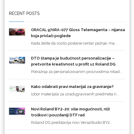
RECENT POSTS
ORACAL 970RA-077 Gloss Telemagenta – nijansa
koja privlači poglede
Kada želite da vozilo postane centar pažnje, ma...
DTO štampa je budućnost personalizacije –
pretvorite kreativnost u profit uz Roland DG
Potražnja za personalizovanim proizvodima nikad...
Kako odabrati pravi materijal za graviranje?
Izbor materijala za izradugraviranih predmeta n...
Novi Roland BY2-20: više mogućnosti, niži
troškovi i pouzdaniji DTF rad
Roland DG predstavlja novi VersaStudio BY2...