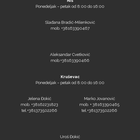
Niš
Ponedeljak – petak od 8:00 do 16:00
Slađana Bradić-Milenković
mob. +38163390467
Aleksandar Cvetković
mob.+38163390466
Kruševac
Ponedeljak – petak od 8:00 do 16:00
Jelena Đokić
Marko Jovanović
mob. +38162231823
mob. + 38163390465
tel.+381373502266
tel.+381373502266
Uroš Đokić