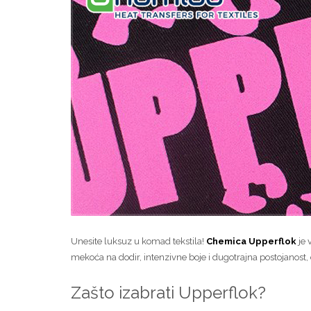
Unesite luksuz u komad tekstila!
Chemica Upperflok
je 
mekoća na dodir, intenzivne boje i dugotrajna postojanos
Zašto izabrati Upperflok?