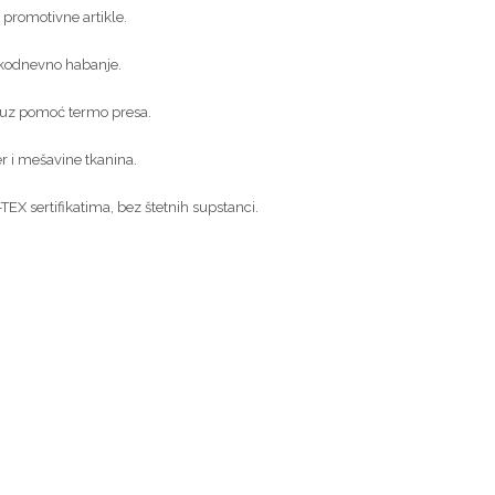
i promotivne artikle.
vakodnevno habanje.
si uz pomoć termo presa.
 i mešavine tkanina.
EX sertifikatima, bez štetnih supstanci.