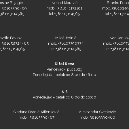
oslav Bujagić
Nenad Maravić
Branko Popo
 +38163390469
mob. +381641172161
mob. +381634
.+381113114565
tel.+381113114565
tel.+38111311
avrilo Pavlov
Miloš Jerinić
Ivan Jankov
 +381658324465
mob. +38163390334
mob. +381697
.+381113114565
tel.+381113114565
tel.+38111311
Difol Reva
Pančevački put 182g
Ponedeljak – petak od 8:00 do 16:00
Niš
Ponedeljak – petak od 8:00 do 16:00
Slađana Bradić-Milenković
Aleksandar Cvetković
mob. +38163390467
mob.+38163390466