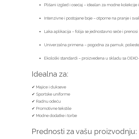
Plišani izgled i osećaj – idealan za modne kolekcije 
Intenzivne i postojane boje – otporne na pranje i s
Laka aplikacija – folija se jednostavno seče i preno
Univerzalna primena – pogodna za pamuk, poliester
Ekološki standardi – proizvedena u skladu sa OEKO-T
Idealna za:
✔ Majice i dukseve
✔ Sportske uniforme
✔ Radnu odeću
✔ Promotivne tekstile
✔ Modne dodatke i torbe
Prednosti za vašu proizvodnju: