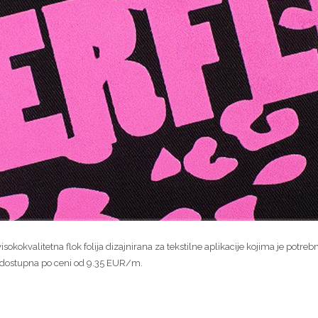
visokokvalitetna flok folija dizajnirana za tekstilne aplikacije kojima je potreb
t, dostupna po ceni od 9.35 EUR/m.