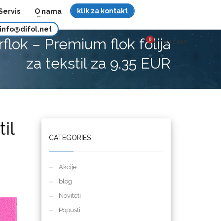
klik za kontakt
Servis
O nama
info@difol.net
lok – Premium flok folija
MY CART
za tekstil za 9.35 EUR
il
CATEGORIES
Akcije
blog
Noviteti
Popusti