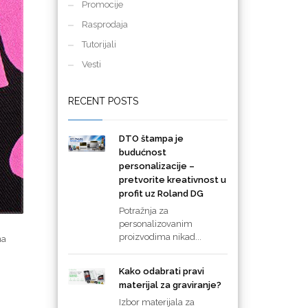
Promocije
Rasprodaja
Tutorijali
Vesti
RECENT POSTS
DTO štampa je
budućnost
personalizacije –
pretvorite kreativnost u
profit uz Roland DG
Potražnja za
personalizovanim
proizvodima nikad...
na
Kako odabrati pravi
materijal za graviranje?
Izbor materijala za