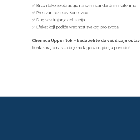
✅ Brzo i lako se obrađuje na svim standardnim katerima
✅ Precizan rez i savršene ivice
✅ Dug vek trajanja aplikacija
✅ Efekat koji podiže vrednost svakog proizvoda
Chemica Upperflok – kada želite da vaš dizajn ostavi
Kontaktirajte nas za boje na lageru i najbolju ponudu!