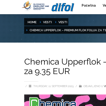
Početna
V
HOME
VESTI
VESTI
CHEMICA UPPERFLOK – PREMIUM FLOK FOLIJA ZA TE
Chemica Upperflok – P
za 9.35 EUR
/
THURSDAY, 11 SEPTEMBER 2025
/
OBJAVLJENO U
V