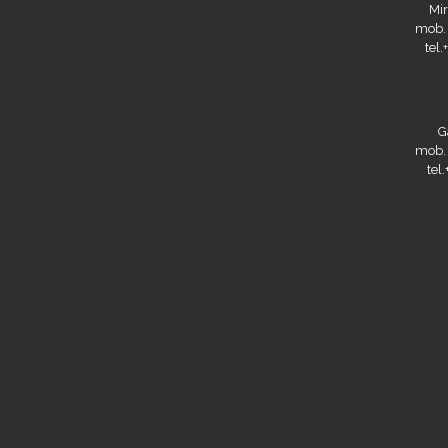
Mir
mob.
tel
G
mob.
tel