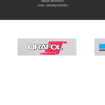
Veliša Veličković
mob. +38269026260
Naši sajtovi