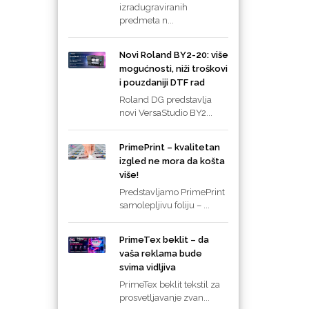
izradugraviranih
predmeta n...
Novi Roland BY2-20: više
mogućnosti, niži troškovi
i pouzdaniji DTF rad
Roland DG predstavlja
novi VersaStudio BY2...
PrimePrint – kvalitetan
izgled ne mora da košta
više!
Predstavljamo PrimePrint
samolepljivu foliju – ...
PrimeTex beklit – da
vaša reklama bude
svima vidljiva
PrimeTex beklit tekstil za
prosvetljavanje zvan...