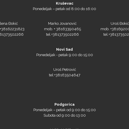
Kruševac
Ponedeljak – petak od 8:00 do 16:00
lena Đokić
Marko Jovanović
Uroš Đokić
+38162231823
mob. + 38163390465
mob. +3816920
+381373502266
tel.+381373502266
tel.+38137350
Novi Sad
Ponedeljak - petak 9:00 do 15:00
Uroš Petrović
tel:+38163504647
Podgorica
Ponedeljak – petak od 9:00 do 15:00
Subota od 9:00 do 13:00