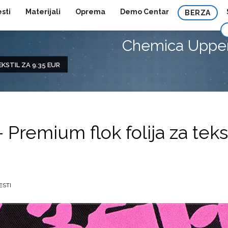
esti
Materijali
Oprema
Demo Centar
BERZA
Chemica Upperf
KSTIL ZA 9.35 EUR
remium flok folija za tekst
ESTI