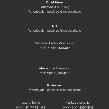
Difol Reva
Pančevački put 182g
Ponedeljak – petak od 8:00 do 16:00
Niš
Ponedeljak – petak od 8:00 do 16:00
Slađana Bradić-Milenković
mob. +38163390467
Aleksandar Cvetković
mob.+38163390466
Kruševac
Ponedeljak – petak od 8:00 do 16:00
Jelena Đokić
Marko Jovanović
mob. +38162231823
mob. + 38163390465