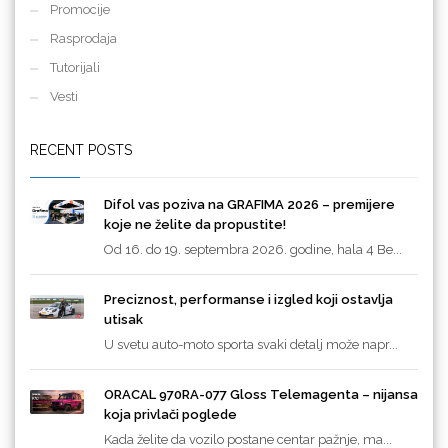
Promocije
Rasprodaja
Tutorijali
Vesti
RECENT POSTS
Difol vas poziva na GRAFIMA 2026 – premijere
koje ne želite da propustite!
Od 16. do 19. septembra 2026. godine, hala 4 Be...
Preciznost, performanse i izgled koji ostavlja
utisak
U svetu auto-moto sporta svaki detalj može napr...
ORACAL 970RA-077 Gloss Telemagenta – nijansa
koja privlači poglede
Kada želite da vozilo postane centar pažnje, ma...