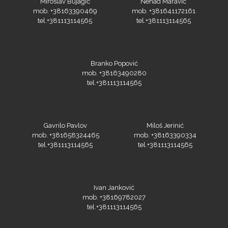
Miroslav Bujagić
Nenad Maravić
mob. +38163390469
mob. +381641172161
tel.+381113114565
tel.+381113114565
Branko Popović
mob. +38163490280
tel.+381113114565
Gavrilo Pavlov
Miloš Jerinić
mob. +381658324465
mob. +38163390334
tel.+381113114565
tel.+381113114565
Ivan Janković
mob. +38169782027
tel.+381113114565