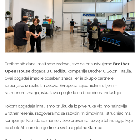
Prethodnih dana imali smo zadovoljstvo da prisustvujemo
Brother
Open House
događaju u sedištu kompanije Brother u Bolonji, Italija.
Ovaj događaj imao je poseban značaj jer je okupio partnere i
stručnjake iz različitih delova Evrope sa zajedničkim ciljem –
razmenom znanja, iskustava i pogleda na budućnost industrije.
Tokom događaja imali smo priliku da iz prve ruke vidimo najnovija
Brother rešenja, razgovaramo sa razvojnim timovima i stručnjacima
kompanije, kao i da saznamo više o pravcima razvoja tehnologija koje
će obeležiti naredne godine u svetu digitalne štampe.