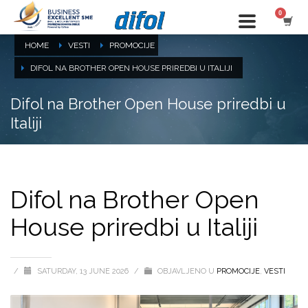
HOME
VESTI
PROMOCIJE
DIFOL NA BROTHER OPEN HOUSE PRIREDBI U ITALIJI
Difol na Brother Open House priredbi u
Italiji
Difol na Brother Open
House priredbi u Italiji
/
SATURDAY, 13 JUNE 2026
/
OBJAVLJENO U
PROMOCIJE
,
VESTI