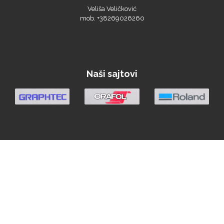
Veliša Veličković
mob. +38269026260
Naši sajtovi