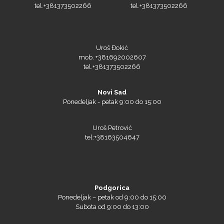
tel.+381373502266
tel.+381373502266
Uroš Đokić
mob. +381692002607
tel.+381373502266
Novi Sad
Ponedeljak - petak 9:00 do 15:00
Uroš Petrović
tel:+38163504647
Podgorica
Ponedeljak – petak od 9:00 do 15:00
Subota od 9:00 do 13:00