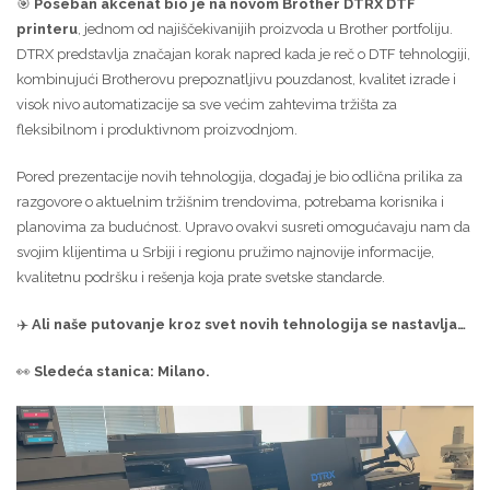
🎯
Poseban akcenat bio je na novom Brother DTRX DTF
printeru
, jednom od najiščekivanijih proizvoda u Brother portfoliju.
DTRX predstavlja značajan korak napred kada je reč o DTF tehnologiji,
kombinujući Brotherovu prepoznatljivu pouzdanost, kvalitet izrade i
visok nivo automatizacije sa sve većim zahtevima tržišta za
fleksibilnom i produktivnom proizvodnjom.
Pored prezentacije novih tehnologija, događaj je bio odlična prilika za
razgovore o aktuelnim tržišnim trendovima, potrebama korisnika i
planovima za budućnost. Upravo ovakvi susreti omogućavaju nam da
svojim klijentima u Srbiji i regionu pružimo najnovije informacije,
kvalitetnu podršku i rešenja koja prate svetske standarde.
✈️
Ali naše putovanje kroz svet novih tehnologija se nastavlja…
👀
Sledeća stanica: Milano.
Video
Player