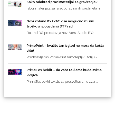
Kako odabrati pravi materijal za graviranje?
Izbor materijala za izradugraviranih predmeta n...
Novi Roland BY2-20: više mogućnosti, niži
troškovi i pouzdaniji DTF rad
Roland DG predstavlja novi VersaStudio BY2...
PrimePrint – kvalitetan izgled ne mora da košta
više!
Predstavljamo PrimePrint samolepljivu foliju – ...
PrimeTex beklit – da vaša reklama bude svima
vidljiva
PrimeTex beklit tekstil za prosvetljavanje zvan...