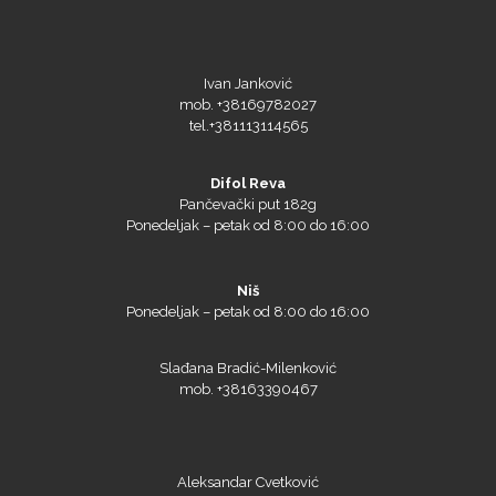
Ivan Janković
mob. +38169782027
tel.+381113114565
Difol Reva
Pančevački put 182g
Ponedeljak – petak od 8:00 do 16:00
Niš
Ponedeljak – petak od 8:00 do 16:00
Slađana Bradić-Milenković
mob. +38163390467
Aleksandar Cvetković