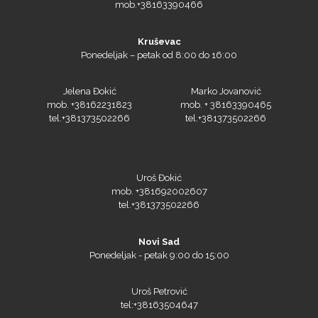
mob.+38163390466
Kruševac
Ponedeljak – petak od 8:00 do 16:00
Jelena Đokić
Marko Jovanović
mob. +38162231823
mob. + 38163390465
tel.+381373502266
tel.+381373502266
Uroš Đokić
mob. +381692002607
tel.+381373502266
Novi Sad
Ponedeljak - petak 9:00 do 15:00
Uroš Petrović
tel:+38163504647