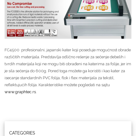
FC4500 profesionalni, japanski kater koji poseduje mogućnost obrade
različitih materijala. Predstavlja odlično rešenje za sečenje debelih i
tvrdih materijala koji ne mogu biti obrađeni na katerima za folije, jer im
je sila sečenja do 600g. Pored toga možete ga koristiti i kao kater za
isecanje standardnih PVC folija, flok i flex materijala za tekstil,
reflektujućih folija. Karakteristike možete pogledati na sajtu
www.graphtec.rs
.
CATEGORIES