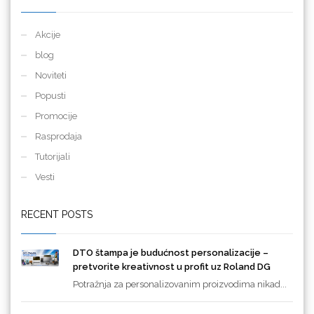
Akcije
blog
Noviteti
Popusti
Promocije
Rasprodaja
Tutorijali
Vesti
RECENT POSTS
DTO štampa je budućnost personalizacije –
pretvorite kreativnost u profit uz Roland DG
Potražnja za personalizovanim proizvodima nikad...