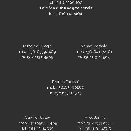
tel. +38163390800
Telefon dužurnog za servis
tel. +38163390464
Miroslav Bujagić
Nenad Maravić
mob. +38163390469
mob. +381641172161
tel.+381113114565
tel.+381113114565
Branko Popović
mob. +38163490280
tel.+381113114565
Gavrilo Pavlov
Miloš Jerinić
mob. +381658324465
mob. +38163390334
tel.+381113114565
tel.+381113114565