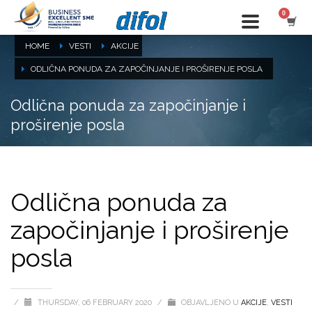
HOME
VESTI
AKCIJE
ODLIČNA PONUDA ZA ZAPOČINJANJE I PROŠIRENJE POSLA
Odlična ponuda za započinjanje i
proširenje posla
Odlična ponuda za
započinjanje i proširenje
posla
/
THURSDAY, 06 FEBRUARY 2020
/
OBJAVLJENO U
AKCIJE
,
VESTI