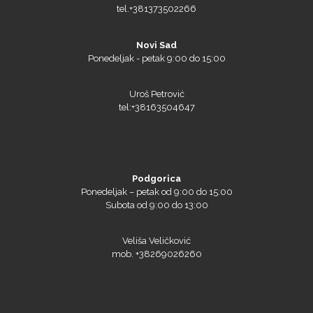
tel.+381373502266
Novi Sad
Ponedeljak - petak 9:00 do 15:00
Uroš Petrović
tel:+38163504647
Podgorica
Ponedeljak – petak od 9:00 do 15:00
Subota od 9:00 do 13:00
Veliša Veličković
mob. +38269026260