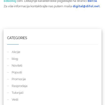
odličnoj
ceni. Detaljnije karakteristike pogledajte na stranici
Berza
.
Za više informacija kontaktirajte nas putem maila
digital@difol.net
.
CATEGORIES
Akcije
blog
Noviteti
Popusti
Promocije
Rasprodaja
Tutorijali
Vesti