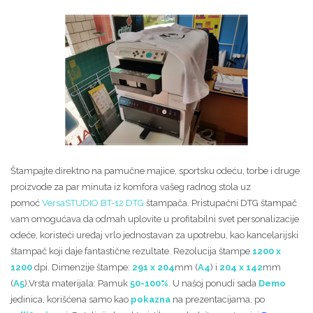
Štampajte direktno na pamučne majice, sportsku odeću, torbe i druge
proizvode za par minuta iz komfora vašeg radnog stola uz
pomoć
VersaSTUDIO BT-12 DTG
štampača. Pristupačni DTG štampač
vam omogućava da odmah uplovite u profitabilni svet personalizacije
odeće, koristeći uređaj vrlo jednostavan za upotrebu, kao kancelarijski
štampač koji daje fantastične rezultate. Rezolucija štampe
1200 x
1200
dpi. Dimenzije štampe:
291 x 204
mm (
A4
) i
204 x 142
mm
(
A5
).Vrsta materijala: Pamuk
50-100%
. U našoj ponudi sada
Demo
jedinica, korišćena samo kao
pokazna
na prezentacijama, po