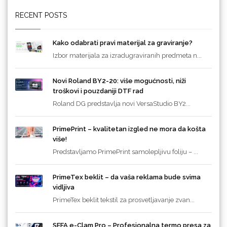
RECENT POSTS
Kako odabrati pravi materijal za graviranje?
Izbor materijala za izradugraviranih predmeta n...
Novi Roland BY2-20: više mogućnosti, niži
troškovi i pouzdaniji DTF rad
Roland DG predstavlja novi VersaStudio BY2...
PrimePrint – kvalitetan izgled ne mora da košta
više!
Predstavljamo PrimePrint samolepljivu foliju – ...
PrimeTex beklit – da vaša reklama bude svima
vidljiva
PrimeTex beklit tekstil za prosvetljavanje zvan...
SEFA e-Clam Pro – Profesionalna termo presa za