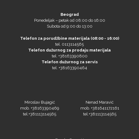
Beograd
Ponedeljak – petak od 08:00 do 16:00
Subota od 9:00 do 13:00
Telefon za porudžbine materijala (08:00 - 16:00)
tel. 0113114565
Telefon dužurnog za prodaju materijala
tel. +38163390800
Telefon dužurnog za servis
tel. +38163390464
Miroslav Bujagić
Nenad Maravić
mob. +38163390469
mob. +381641172161
tel.+381113114565
tel.+381113114565