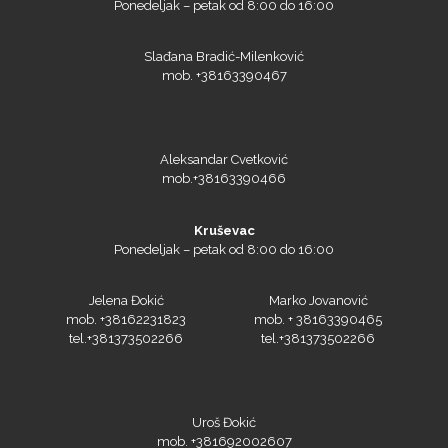
Ponedeljak – petak od 8:00 do 16:00
Slađana Bradić-Milenković
mob. +38163390467
Aleksandar Cvetković
mob.+38163390466
Kruševac
Ponedeljak – petak od 8:00 do 16:00
Jelena Đokić
Marko Jovanović
mob. +38162231823
mob. + 38163390465
tel.+381373502266
tel.+381373502266
Uroš Đokić
mob. +381692002607