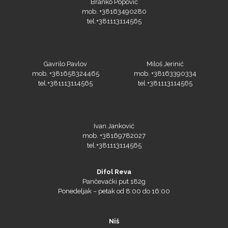
Branko Popović
mob. +38163490280
tel.+381113114565
Gavrilo Pavlov
Miloš Jerinić
mob. +381658324465
mob. +38163390334
tel.+381113114565
tel.+381113114565
Ivan Janković
mob. +38169782027
tel.+381113114565
Difol Reva
Pančevački put 182g
Ponedeljak – petak od 8:00 do 16:00
Niš