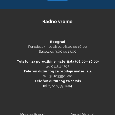
Radno vreme
Beograd
Ponedeljak – petak od 08:00 do 16:00
Subota od 9:00 do 13:00
Telefon za porudžbine materijala (08:00 - 16:00)
tel. 0113114565
Telefon dužurnog za prodaju materijala
tel. +38163390800
Telefon dužurnog za servis
tel. +38163390464
Miroslav Bujagić
Nenad Maravić