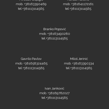
mob. +38163390469
mob. +381641172161
tel.+381113114565
tel.+381113114565
Branko Popović
mob. +38163490280
tel.+381113114565
Gavrilo Pavlov
Miloš Jerinić
mob. +381658324465
mob. +38163390334
tel.+381113114565
tel.+381113114565
Ivan Janković
mob. +38169782027
tel.+381113114565