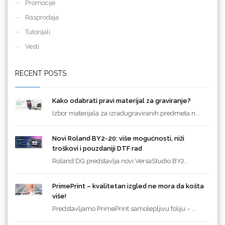
Promocije
Rasprodaja
Tutorijali
Vesti
RECENT POSTS
Kako odabrati pravi materijal za graviranje?
Izbor materijala za izradugraviranih predmeta n...
Novi Roland BY2-20: više mogućnosti, niži
troškovi i pouzdaniji DTF rad
Roland DG predstavlja novi VersaStudio BY2...
PrimePrint – kvalitetan izgled ne mora da košta
više!
Predstavljamo PrimePrint samolepljivu foliju – ...