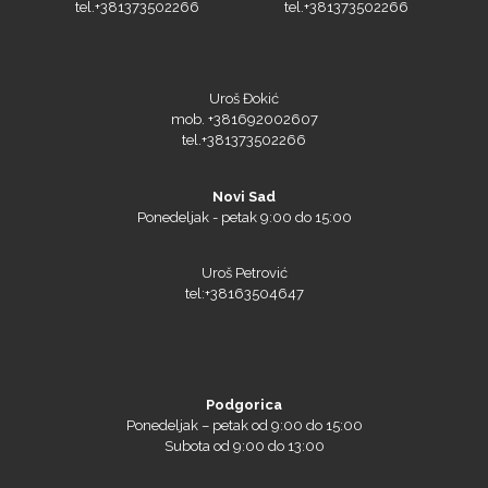
tel.+381373502266
tel.+381373502266
Uroš Đokić
mob. +381692002607
tel.+381373502266
Novi Sad
Ponedeljak - petak 9:00 do 15:00
Uroš Petrović
tel:+38163504647
Podgorica
Ponedeljak – petak od 9:00 do 15:00
Subota od 9:00 do 13:00