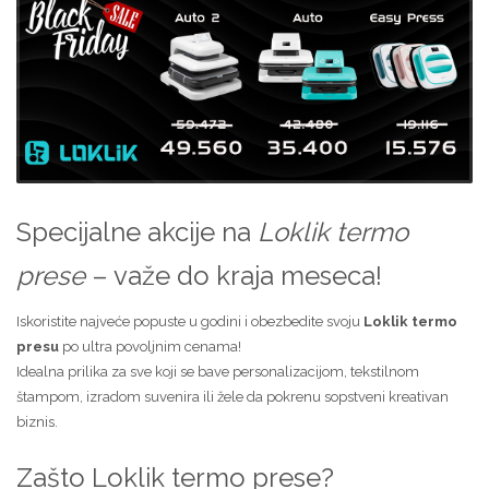
Specijalne akcije na
Loklik termo
prese
– važe do kraja meseca!
Iskoristite najveće popuste u godini i obezbedite svoju
Loklik termo
presu
po ultra povoljnim cenama!
Idealna prilika za sve koji se bave personalizacijom, tekstilnom
štampom, izradom suvenira ili žele da pokrenu sopstveni kreativan
biznis.
Zašto Loklik termo prese?