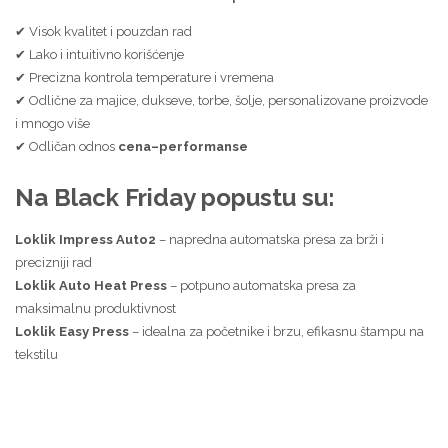
✔ Visok kvalitet i pouzdan rad
✔ Lako i intuitivno korišćenje
✔ Precizna kontrola temperature i vremena
✔ Odlične za majice, dukseve, torbe, šolje, personalizovane proizvode
i mnogo više
✔ Odličan odnos
cena–performanse
Na Black Friday popustu su:
Loklik Impress Auto2
– napredna automatska presa za brži i
precizniji rad
Loklik Auto Heat Press
– potpuno automatska presa za
maksimalnu produktivnost
Loklik Easy Press
– idealna za početnike i brzu, efikasnu štampu na
tekstilu