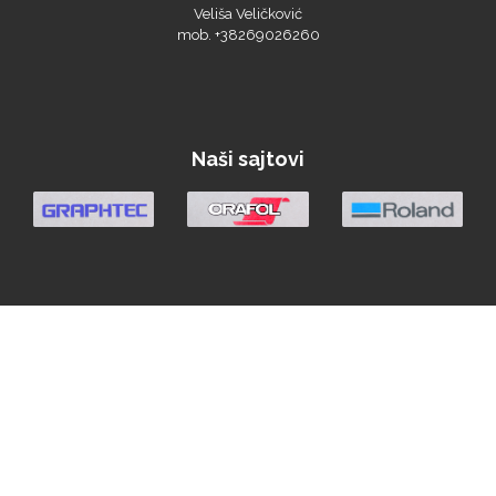
Veliša Veličković
mob. +38269026260
Naši sajtovi