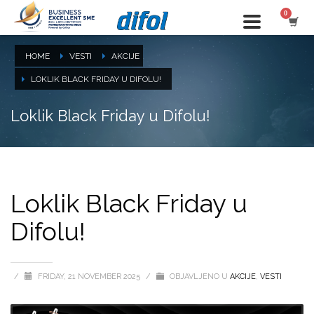
HOME
VESTI
AKCIJE
LOKLIK BLACK FRIDAY U DIFOLU!
Loklik Black Friday u Difolu!
Loklik Black Friday u
Difolu!
/
FRIDAY, 21 NOVEMBER 2025
/
OBJAVLJENO U
AKCIJE
,
VESTI