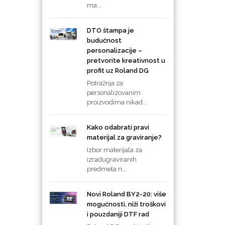
ma...
DTO štampa je
budućnost
personalizacije –
pretvorite kreativnost u
profit uz Roland DG
Potražnja za
personalizovanim
proizvodima nikad...
Kako odabrati pravi
materijal za graviranje?
Izbor materijala za
izradugraviranih
predmeta n...
Novi Roland BY2-20: više
mogućnosti, niži troškovi
i pouzdaniji DTF rad