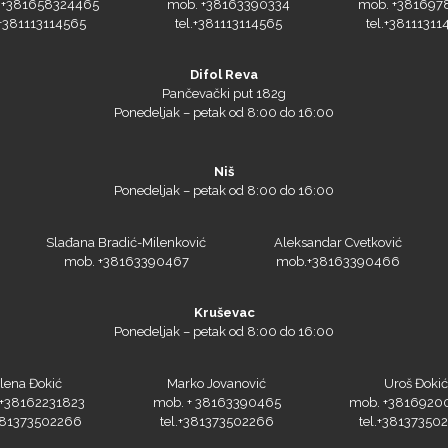
 +381658324465
mob. +38163390334
mob. +381697
.+381113114565
tel.+381113114565
tel.+38111311
Difol Reva
Pančevački put 182g
Ponedeljak – petak od 8:00 do 16:00
Niš
Ponedeljak – petak od 8:00 do 16:00
Slađana Bradić-Milenković
Aleksandar Cvetković
mob. +38163390467
mob.+38163390466
Kruševac
Ponedeljak – petak od 8:00 do 16:00
lena Đokić
Marko Jovanović
Uroš Đokić
+38162231823
mob. + 38163390465
mob. +3816920
+381373502266
tel.+381373502266
tel.+38137350