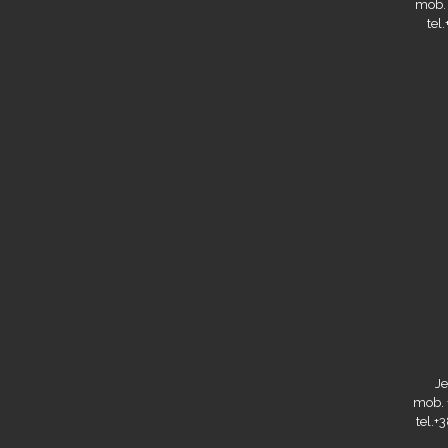
mob.
tel
Je
mob. 
tel.