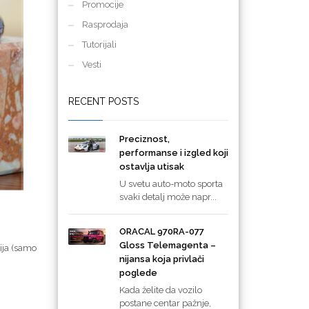
Promocije
Rasprodaja
Tutorijali
Vesti
RECENT POSTS
Preciznost,
performanse i izgled koji
ostavlja utisak
U svetu auto-moto sporta
svaki detalj može napr...
ORACAL 970RA-077
Gloss Telemagenta –
ija (samo
nijansa koja privlači
poglede
Kada želite da vozilo
postane centar pažnje,