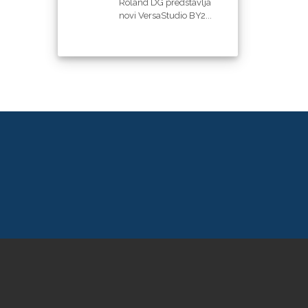
Roland DG predstavlja
novi VersaStudio BY2...