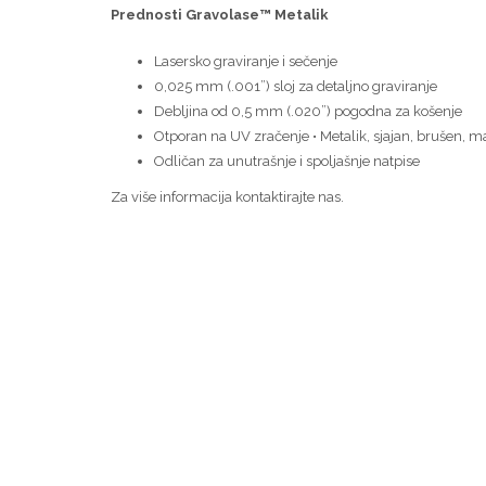
Prednosti Gravolase™ Metalik
Lasersko graviranje i sečenje
0,025 mm (.001”) sloj za detaljno graviranje
Debljina od 0,5 mm (.020”) pogodna za košenje
Otporan na UV zračenje • Metalik, sjajan, brušen, ma
Odličan za unutrašnje i spoljašnje natpise
Za više informacija kontaktirajte nas.