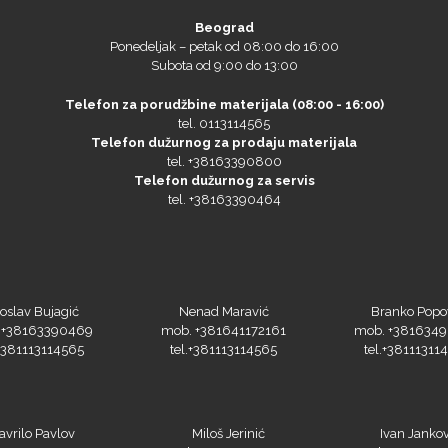
Beograd
Ponedeljak – petak od 08:00 do 16:00
Subota od 9:00 do 13:00
Telefon za porudžbine materijala (08:00 - 16:00)
tel. 0113114565
Telefon dužurnog za prodaju materijala
tel. +38163390800
Telefon dužurnog za servis
tel. +38163390464
oslav Bujagić
Nenad Maravić
Branko Popo
 +38163390469
mob. +381641172161
mob. +381634
.+381113114565
tel.+381113114565
tel.+38111311
avrilo Pavlov
Miloš Jerinić
Ivan Jankov