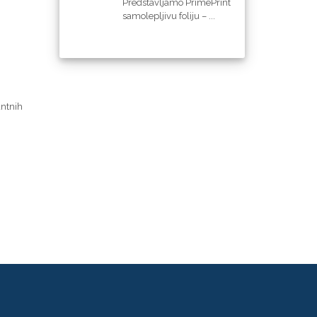
Predstavljamo PrimePrint
samolepljivu foliju – ...
antnih