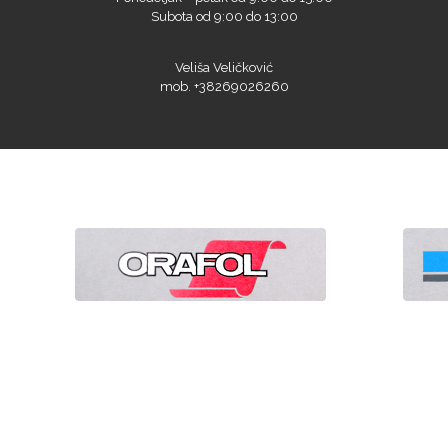
Subota od 9:00 do 13:00
Veliša Veličković
mob. +38269026260
Naši sajtovi