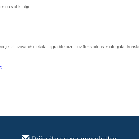
na statik foliji.
čenje i stilizovanih efekata. Izgradite biznis uz fleksibilnost materijala i konst
t
.