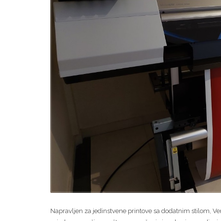
Napravljen za jedinstvene printove sa dodatnim stilom, Ve