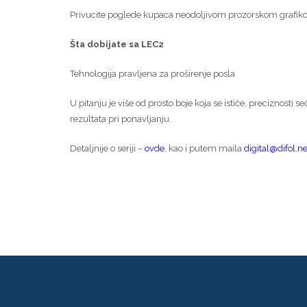
Privucite poglede kupaca neodoljivom prozorskom grafikom 
Šta dobijate sa LEC2
Tehnologija pravljena za proširenje posla
U pitanju je više od prosto boje koja se ističe, preciznosti se
rezultata pri ponavljanju.
Detaljnije o seriji –
ovde
, kao i putem maila
digital@difol.ne