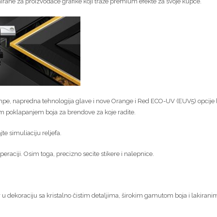
rane za proizvođače grafike koji traže premium efekte za svoje kupce.
ampe, napredna tehnologija glave i nove Orange i Red ECO-UV (EUV5) opcije 
nim poklapanjem boja za brendove za koje radite.
ajte simuliaciju reljefa.
peraciji. Osim toga, precizno secite stikere i nalepnice.
or u dekoraciju sa kristalno čistim detaljima, širokim gamutom boja i lakirani