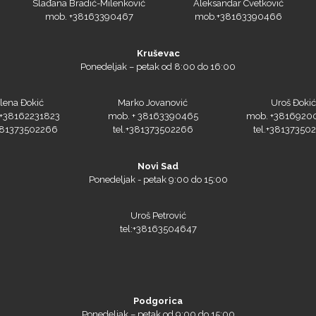
Slađana Bradić-Milenković
Aleksandar Cvetković
mob. +38163390467
mob.+38163390466
Kruševac
Ponedeljak – petak od 8:00 do 16:00
lena Đokić
Marko Jovanović
Uroš Đokić
+38162231823
mob. + 38163390465
mob. +3816920
+381373502266
tel.+381373502266
tel.+38137350
Novi Sad
Ponedeljak - petak 9:00 do 15:00
Uroš Petrović
tel:+38163504647
Podgorica
Ponedeljak – petak od 9:00 do 15:00