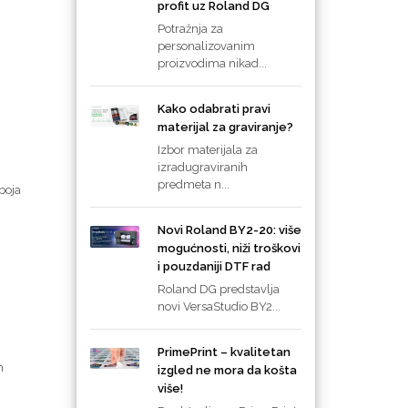
profit uz Roland DG
Potražnja za
personalizovanim
proizvodima nikad...
Kako odabrati pravi
materijal za graviranje?
Izbor materijala za
izradugraviranih
predmeta n...
boja
Novi Roland BY2-20: više
mogućnosti, niži troškovi
i pouzdaniji DTF rad
Roland DG predstavlja
novi VersaStudio BY2...
PrimePrint – kvalitetan
m
izgled ne mora da košta
više!