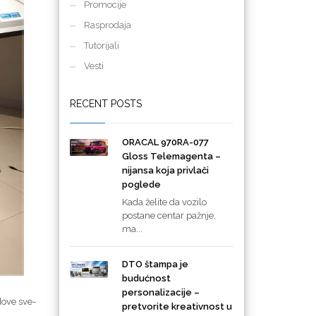
Promocije
Rasprodaja
Tutorijali
Vesti
RECENT POSTS
ORACAL 970RA-077
Gloss Telemagenta –
nijansa koja privlači
poglede
Kada želite da vozilo
postane centar pažnje,
ma...
DTO štampa je
budućnost
personalizacije –
dove sve-
pretvorite kreativnost u