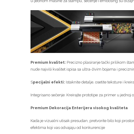
u-jednom mašine za štampu, sečenje i embosing su dizajni
Premium kvalitet:
Precizno plasiranje tački prilikom št
nude najviši kvalitet ispisa sa ultra-živim bojama i preciz
S
pecijalni efekti:
Istaknite detalje, osetite teksture i kreir
Integrisano sečenje: Kreirajte prototipe za primer u jednoj o
Premium Dekoracija Enterijera visokog kvaliteta
Kada je vizualni utisak presudan, pretvorite bilo koji prost
efektima koji vas odvajaju od konkurencije