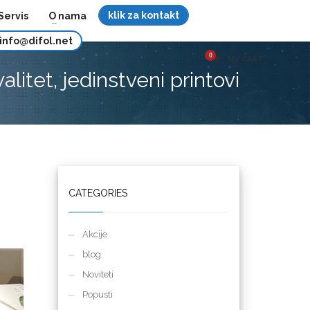
klik za kontakt
Servis
O nama
info@difol.net
MY CART
litet, jedinstveni printovi
CATEGORIES
Akcije
blog
Noviteti
Popusti