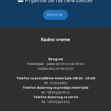
Prijavite se na newsletter
PRIJAVI SE
Radno vreme
Beograd
Ponedeljak – petak od 08:00 do 16:00
Subota od 9:00 do 13:00
Telefon za porudžbine materijala (08:00 - 16:00)
tel. 0113114565
Telefon dužurnog za prodaju materijala
tel. +38163390800
Telefon dužurnog za servis
tel. +38163390464