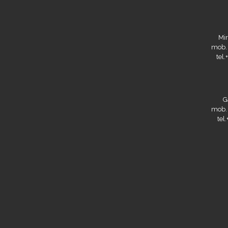
Mir
mob.
tel
G
mob.
tel