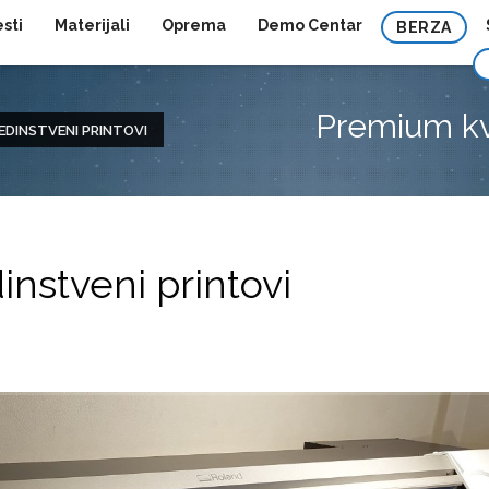
esti
Materijali
Oprema
Demo Centar
BERZA
Premium kva
EDINSTVENI PRINTOVI
instveni printovi