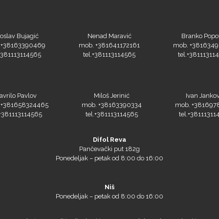
oslav Bujagić
Nenad Maravić
Branko Popo
 +38163390469
mob. +381641172161
mob. +381634
.+381113114565
tel.+381113114565
tel.+38111311
avrilo Pavlov
Miloš Jerinić
Ivan Jankov
 +381658324465
mob. +38163390334
mob. +381697
.+381113114565
tel.+381113114565
tel.+38111311
Difol Reva
Pančevački put 182g
Ponedeljak – petak od 8:00 do 16:00
Niš
Ponedeljak – petak od 8:00 do 16:00