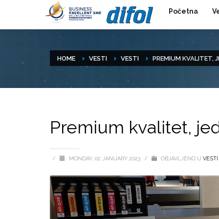
Početna
V
HOME
VESTI
VESTI
PREMIUM KVALITET, J
Premium kvalitet, jed
/
MONDAY, 02 JANUARY 2023
/
OBJAVLJENO U
VESTI