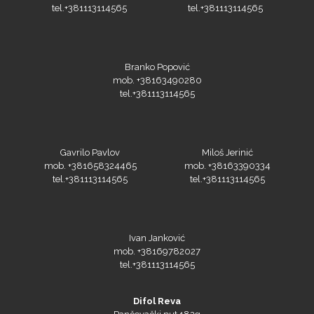
tel.+381113114565
tel.+381113114565
Branko Popović
mob. +38163490280
tel.+381113114565
Gavrilo Pavlov
Miloš Jerinić
mob. +381658324465
mob. +38163390334
tel.+381113114565
tel.+381113114565
Ivan Janković
mob. +38169782027
tel.+381113114565
Difol Reva