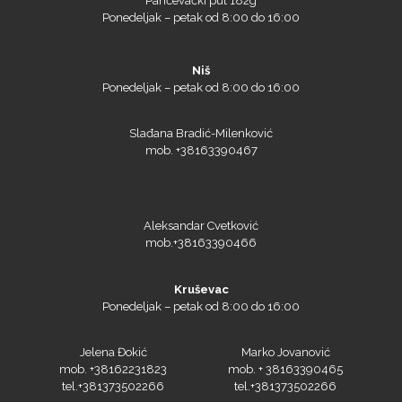
Pančevački put 182g
Ponedeljak – petak od 8:00 do 16:00
Niš
Ponedeljak – petak od 8:00 do 16:00
Slađana Bradić-Milenković
mob. +38163390467
Aleksandar Cvetković
mob.+38163390466
Kruševac
Ponedeljak – petak od 8:00 do 16:00
Jelena Đokić
Marko Jovanović
mob. +38162231823
mob. + 38163390465
tel.+381373502266
tel.+381373502266