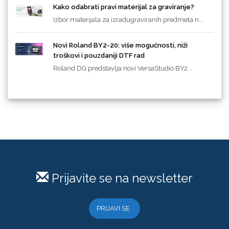
Kako odabrati pravi materijal za graviranje?
Izbor materijala za izradugraviranih predmeta n...
Novi Roland BY2-20: više mogućnosti, niži
troškovi i pouzdaniji DTF rad
Roland DG predstavlja novi VersaStudio BY2...
Prijavite se na newsletter
PRIJAVI SE