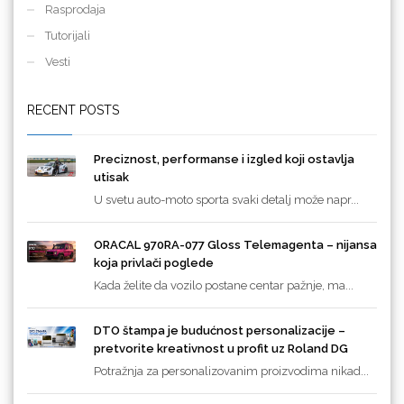
Rasprodaja
Tutorijali
Vesti
RECENT POSTS
Preciznost, performanse i izgled koji ostavlja
utisak
U svetu auto-moto sporta svaki detalj može napr...
ORACAL 970RA-077 Gloss Telemagenta – nijansa
koja privlači poglede
Kada želite da vozilo postane centar pažnje, ma...
DTO štampa je budućnost personalizacije –
pretvorite kreativnost u profit uz Roland DG
Potražnja za personalizovanim proizvodima nikad...