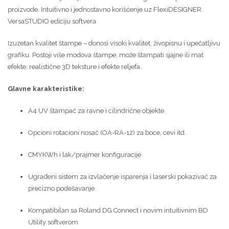
proizvode. Intuitivno i jednostavno korišćenje uz FlexiDESIGNER
VersaSTUDIO ediciju softvera
Izuzetan kvalitet štampe – donosi visoki kvalitet, živopisnu i upečatljivu
grafiku. Postoji više modova štampe, može štampati sjajne ili mat
efekte, realistične 3D teksture i efekte reljefa.
Glavne karakteristike:
A4 UV štampač za ravne i cilindrične objekte
Opcioni rotacioni nosač (OA-RA-12) za boce, cevi itd.
CMYKWh i lak/prajmer konfiguracije
Ugrađeni sistem za izvlačenje isparenja i laserski pokazivač za
precizno podešavanje
Kompatibilan sa Roland DG Connect i novim intuitivnim BD
Utility softverom