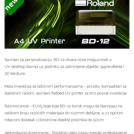
Savršen za personalizaciju, BD-12 otvara nove mogućnosti u
UV desktop štampi uz podršku za zakrivljene objekte, sjajne efekte i
3D teksture.
Mala investicija sa odličnim performansama – priuštiv, kompaktan sa
stabilnim radom, savršeni fletbed UV printer za brzi povrat investicije
Raznovrsnost – EUV5 boje koje BD-12 koristi mogu da štampaju na
velikom broju različitih materijala do 102mm debljine, a uz opcioni
rotacioni dodatak i cilindrične objekte prečnika do 50cm.
Jednostavno dizajniranje – Početnici lako mogu kreirati profesionalne