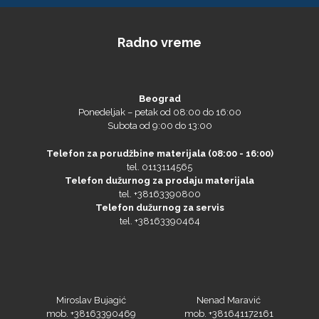
Radno vreme
Beograd
Ponedeljak – petak od 08:00 do 16:00
Subota od 9:00 do 13:00
Telefon za porudžbine materijala (08:00 - 16:00)
tel. 0113114565
Telefon dužurnog za prodaju materijala
tel. +38163390800
Telefon dužurnog za servis
tel. +38163390464
Miroslav Bujagić
Nenad Maravić
mob. +38163390469
mob. +381641172161