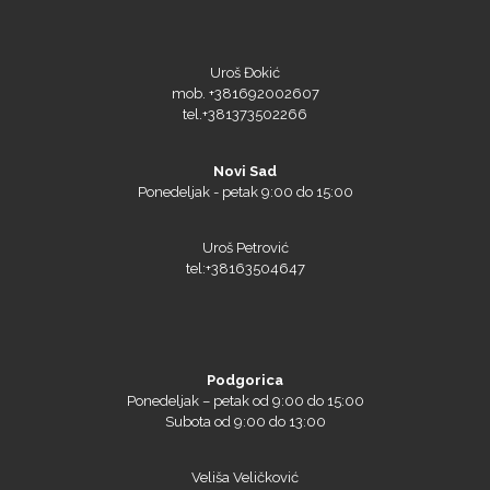
Uroš Đokić
mob. +381692002607
tel.+381373502266
Novi Sad
Ponedeljak - petak 9:00 do 15:00
Uroš Petrović
tel:+38163504647
Podgorica
Ponedeljak – petak od 9:00 do 15:00
Subota od 9:00 do 13:00
Veliša Veličković