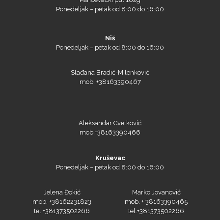
Ponedeljak – petak od 8:00 do 16:00
Niš
Ponedeljak – petak od 8:00 do 16:00
Slađana Bradić-Milenković
mob. +38163390467
Aleksandar Cvetković
mob.+38163390466
Kruševac
Ponedeljak – petak od 8:00 do 16:00
Jelena Đokić
Marko Jovanović
mob. +38162231823
mob. + 38163390465
tel.+381373502266
tel.+381373502266