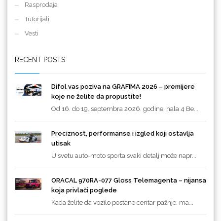
Rasprodaja
Tutorijali
Vesti
RECENT POSTS
Difol vas poziva na GRAFIMA 2026 – premijere
koje ne želite da propustite!
Od 16. do 19. septembra 2026. godine, hala 4 Be...
Preciznost, performanse i izgled koji ostavlja
utisak
U svetu auto-moto sporta svaki detalj može napr...
ORACAL 970RA-077 Gloss Telemagenta – nijansa
koja privlači poglede
Kada želite da vozilo postane centar pažnje, ma...