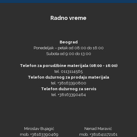
Radno vreme
Beograd
Ponedeljak – petak od 08:00 do 16:00
Subota od 9:00 do 13:00
Telefon za porudžbine materijala (08:00 - 16:00)
tel. 0113114565
Telefon dužurnog za prodaju materijala
tel. +38163390800
Telefon dužurnog za servis
tel. +38163390464
Miroslav Bujagić
Nenad Maravić
mob. +38163390469
mob. +381641172161