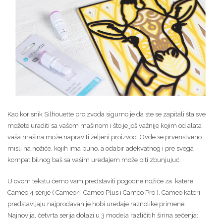
Kao korisnik Silhouette proizvoda sigurno je da ste se zapitali šta sve
možete uraditi sa vašom mašinom i što je još važnije kojim od alata
vaša mašina može napraviti željeni proizvod. Ovde se prvenstveno
misli na nožiće, kojih ima puno, a odabir adekvatnog i pre svega
kompatibilnog baš sa vašim uređajem može biti zbunjujuć.
U ovom tekstu ćemo vam predstaviti pogodne nožiće za katere
Cameo 4 serije ( Cameo4, Cameo Plus i Cameo Pro ). Cameo kateri
predstavljaju najprodavanije hobi uređaje raznolike primene.
Najnovija, četvrta serija dolazi u 3 modela različitih širina sečenja: