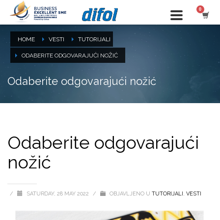
HOME
VESTI
TUTORIJALI
ODABERITE ODGOVARAJUĆI NOŽIĆ
Odaberite odgovarajući nožić
Odaberite odgovarajući
nožić
/
SATURDAY, 28 MAY 2022
/
OBJAVLJENO U
TUTORIJALI
,
VESTI