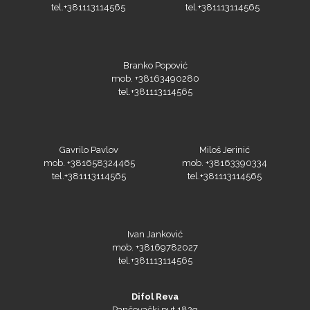
tel.+381113114565
tel.+381113114565
Branko Popović
mob. +38163490280
tel.+381113114565
Gavrilo Pavlov
Miloš Jerinić
mob. +381658324465
mob. +38163390334
tel.+381113114565
tel.+381113114565
Ivan Janković
mob. +38169782027
tel.+381113114565
Difol Reva
Pančevački put 182g