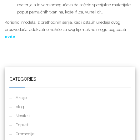
materijala te vam omogućava da sečete specijalne materijale
poput pamučnih tkanina, kože, filca, vune i dr..
Korisnici modela iz prethodnih serija, kao i ostalih uređaja ovog
proizvođača, adekvatne nožiće za svoj tip mašine mogu pogledati –
ovde
.
CATEGORIES
Akcije
blog
Noviteti
Popusti
Promocije