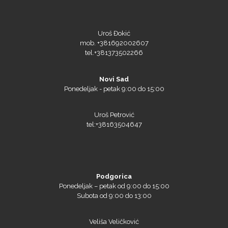
Uroš Đokić
mob. +381692002607
tel.+381373502266
Novi Sad
Ponedeljak - petak 9:00 do 15:00
Uroš Petrović
tel:+38163504647
Podgorica
Ponedeljak – petak od 9:00 do 15:00
Subota od 9:00 do 13:00
Veliša Veličković