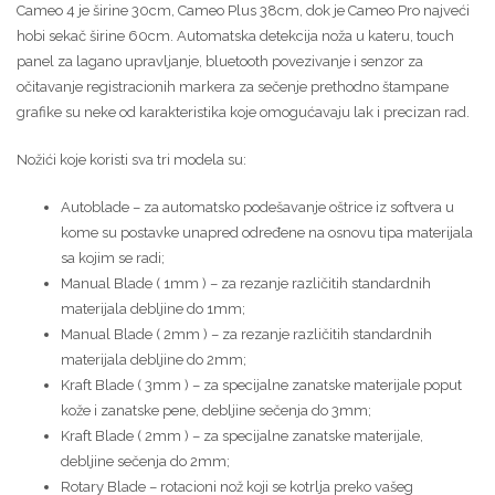
Cameo 4 je širine 30cm, Cameo Plus 38cm, dok je Cameo Pro najveći
hobi sekač širine 60cm. Automatska detekcija noža u kateru, touch
panel za lagano upravljanje, bluetooth povezivanje i senzor za
očitavanje registracionih markera za sečenje prethodno štampane
grafike su neke od karakteristika koje omogućavaju lak i precizan rad.
Nožići koje koristi sva tri modela su:
Autoblade – za automatsko podešavanje oštrice iz softvera u
kome su postavke unapred određene na osnovu tipa materijala
sa kojim se radi;
Manual Blade ( 1mm ) – za rezanje različitih standardnih
materijala debljine do 1mm;
Manual Blade ( 2mm ) – za rezanje različitih standardnih
materijala debljine do 2mm;
Kraft Blade ( 3mm ) – za specijalne zanatske materijale poput
kože i zanatske pene, debljine sečenja do 3mm;
Kraft Blade ( 2mm ) – za specijalne zanatske materijale,
debljine sečenja do 2mm;
Rotary Blade – rotacioni nož koji se kotrlja preko vašeg