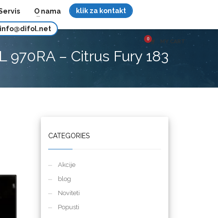
klik za kontakt
Servis
O nama
info@difol.net
MY CART
 970RA – Citrus Fury 183
CATEGORIES
Akcije
blog
Noviteti
Popusti