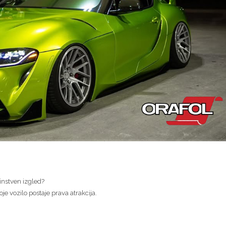
instven izgled?
je vozilo postaje prava atrakcija.