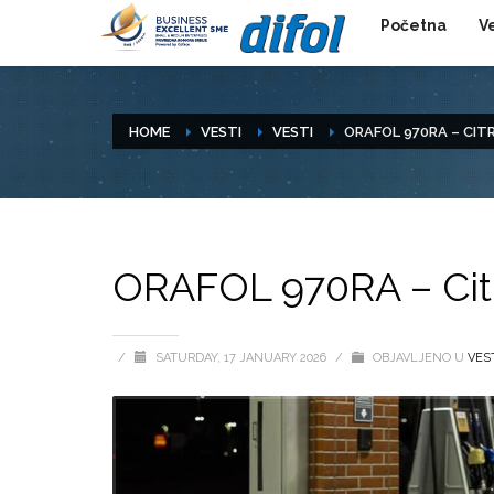
Početna
V
HOME
VESTI
VESTI
ORAFOL 970RA – CIT
ORAFOL 970RA – Citr
/
SATURDAY, 17 JANUARY 2026
/
OBJAVLJENO U
VES