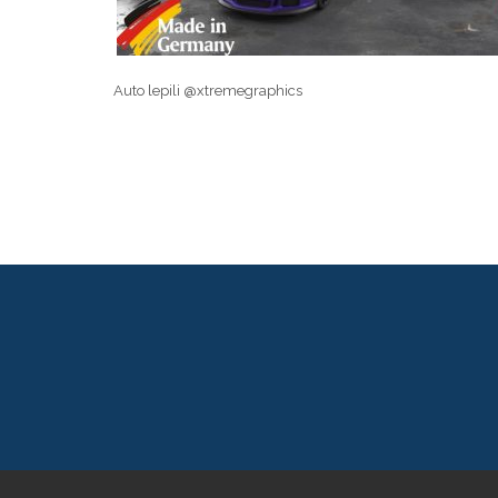
Auto lepili @xtremegraphics