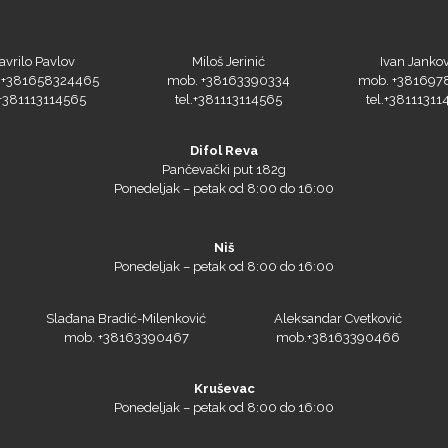
avrilo Pavlov
Miloš Jerinić
Ivan Jankov
 +381658324465
mob. +38163390334
mob. +381697
.+381113114565
tel.+381113114565
tel.+38111311
Difol Reva
Pančevački put 182g
Ponedeljak – petak od 8:00 do 16:00
Niš
Ponedeljak – petak od 8:00 do 16:00
Slađana Bradić-Milenković
Aleksandar Cvetković
mob. +38163390467
mob.+38163390466
Kruševac
Ponedeljak – petak od 8:00 do 16:00