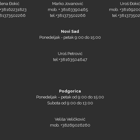
lena Đokić
Marko Jovanović
Uroš Đokić
+38162231823
mob. + 38163390465
mob. +3816920
+381373502266
tel.+381373502266
tel.+38137350
Novi Sad
Ponedeljak - petak 9:00 do 15:00
Uroš Petrović
tel:+38163504647
Podgorica
Ponedeljak – petak od 9:00 do 15:00
Subota od 9:00 do 13:00
Veliša Veličković
mob. +38269026260