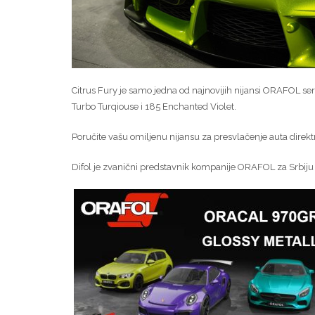
Citrus Fury je samo jedna od najnovijih nijansi ORAFOL seri
Turbo Turqiouse i 185 Enchanted Violet.
Poručite vašu omiljenu nijansu za presvlačenje auta direkt
Difol je zvanični predstavnik kompanije ORAFOL za Srbiju