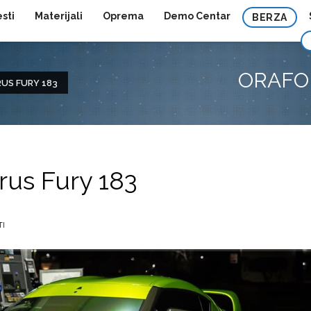
esti
Materijali
Oprema
Demo Centar
BERZA
ORAFOL
RUS FURY 183
us Fury 183
TI