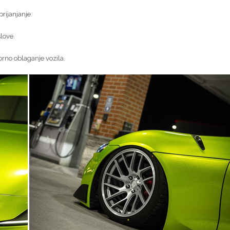
rijanjanje.
slove.
orno oblaganje vozila.