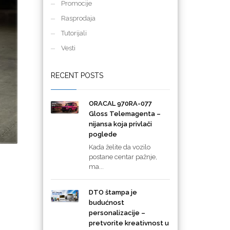
Promocije
Rasprodaja
Tutorijali
Vesti
RECENT POSTS
ORACAL 970RA-077
Gloss Telemagenta –
nijansa koja privlači
poglede
Kada želite da vozilo
postane centar pažnje,
ma...
DTO štampa je
budućnost
personalizacije –
pretvorite kreativnost u