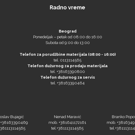
Radno vreme
Beograd
Ponedeljak – petak od 08:00 do 16:00
Subota od 9:00 do 13:00
Telefon za porudžbine materijala (08:00 - 16:00)
tel. 0113114565
Telefon dužurnog za prodaju materijala
tel. +38163390800
Telefon dužurnog za servis
tel. +38163390464
oslav Bujagić
Nenad Maravić
Branko Popo
 +38163390469
mob. +381641172161
mob. +381634
.+381113114565
tel.+381113114565
tel.+38111311