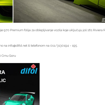
je 970 Premium folija za oblepljivanje vozila koje uključuju još 181 Riviera 
no na info@difol.net ili telefonom na 011/3130194 – 195.
 i Crnu Goru