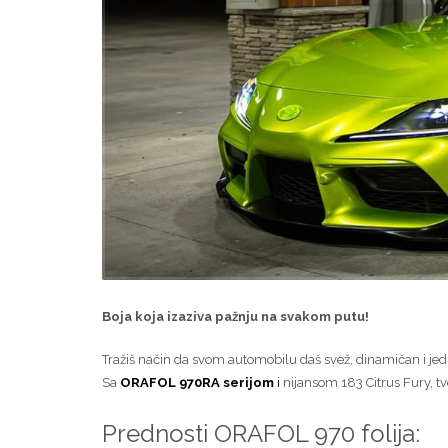
Boja koja izaziva pažnju na svakom putu!
Tražiš način da svom automobilu daš svež, dinamičan i jed
Sa
ORAFOL 970RA serijom
i
nijansom 183 Citrus Fury, tvo
Prednosti ORAFOL 970 folija: