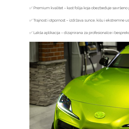
✅ Premium kvalitet – kast folija koja obezbeđuje savršeno p
✅ Trajnost i otpornost – izdržava sunce, kišu i ekstremne u
✅ Lakša aplikacija – dizajnirana za profesionalce i besprek