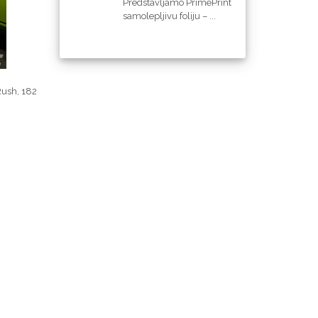
Predstavljamo PrimePrint
samolepljivu foliju – ...
Rush, 182