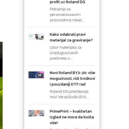
profit uz Roland DG
Potražnja za
personalizovanim
proizvodima nikad...
Kako odabrati pravi
materijal za graviranje?
Izbor materijala za
izradugraviranih
predmeta n...
Novi Roland BY2-20: više
mogućnosti, niži troškovi
i pouzdaniji DTF rad
Roland DG predstavlja
novi VersaStudio BY2...
PrimePrint – kvalitetan
izgled ne mora da košta
više!