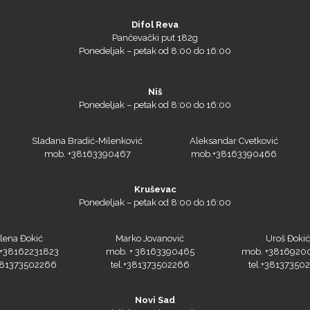
Difol Reva
Pančevački put 182g
Ponedeljak – petak od 8:00 do 16:00
Niš
Ponedeljak – petak od 8:00 do 16:00
Slađana Bradić-Milenković
Aleksandar Cvetković
mob. +38163390467
mob.+38163390466
Kruševac
Ponedeljak – petak od 8:00 do 16:00
lena Đokić
Marko Jovanović
Uroš Đokić
+38162231823
mob. + 38163390465
mob. +3816920
+381373502266
tel.+381373502266
tel.+38137350
Novi Sad