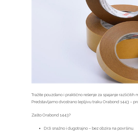
Tražite pouzdano i praktično rešenje za spajanje različitih 
Predstavljamo dvostrano lepljivu traku Orabond 1443 – pro
Zašto Orabond 1443?
Drži snažno i dugotrajno – bez obzira na površinu.