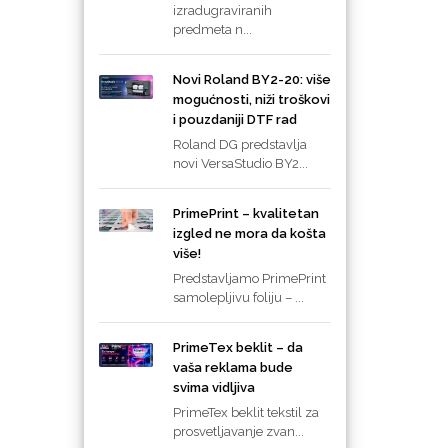
izradugraviranih
predmeta n...
Novi Roland BY2-20: više
mogućnosti, niži troškovi
i pouzdaniji DTF rad
Roland DG predstavlja
novi VersaStudio BY2...
PrimePrint – kvalitetan
izgled ne mora da košta
više!
Predstavljamo PrimePrint
samolepljivu foliju – ...
PrimeTex beklit – da
vaša reklama bude
svima vidljiva
PrimeTex beklit tekstil za
prosvetljavanje zvan...