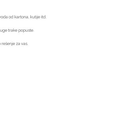
da od kartona, kutije itd.
ruge trake popuste.
 rešenje za vas.