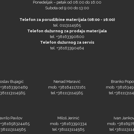
Ponedeljak – petak od 08:00 do 16:00
Subota od 9:00 do 13:00
Telefon za porudžbine materijala (08:00 - 16:00)
tel. 0113114565
Telefon dužurnog za prodaju materijala
tel. +38163390800
Telefon dužurnog za servis
tel. +38163390464
oslav Bujagić
Nenad Maravić
Branko Popo
 +38163390469
mob. +381641172161
mob. +381634
.+381113114565
tel.+381113114565
tel.+38111311
avrilo Pavlov
Miloš Jerinić
Ivan Jankov
 +381658324465
mob. +38163390334
mob. +381697
.+381113114565
tel.+381113114565
tel.+38111311