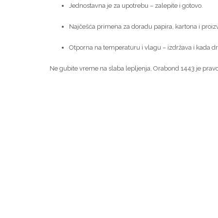
Jednostavna je za upotrebu – zalepite i gotovo.
Najčešća primena za doradu papira, kartona i proizvo
Otporna na temperaturu i vlagu – izdržava i kada d
Ne gubite vreme na slaba lepljenja, Orabond 1443 je pravo