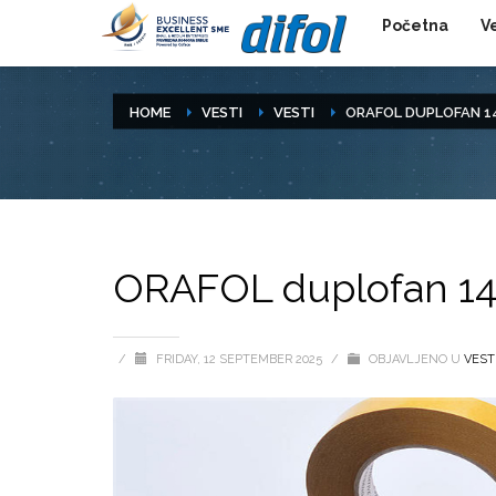
Početna
V
HOME
VESTI
VESTI
ORAFOL DUPLOFAN 14
ORAFOL duplofan 14
/
FRIDAY, 12 SEPTEMBER 2025
/
OBJAVLJENO U
VEST