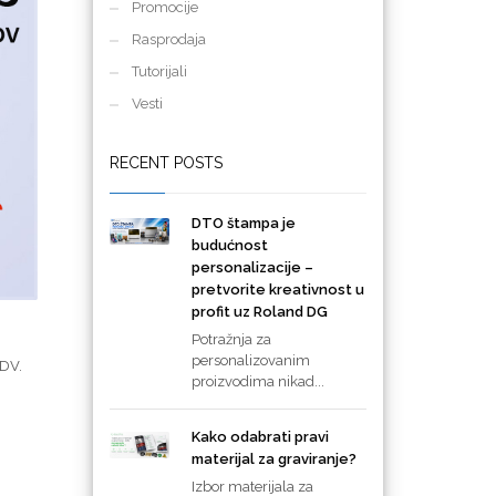
Promocije
Rasprodaja
Tutorijali
Vesti
RECENT POSTS
DTO štampa je
budućnost
personalizacije –
pretvorite kreativnost u
profit uz Roland DG
Potražnja za
personalizovanim
PDV.
proizvodima nikad...
Kako odabrati pravi
materijal za graviranje?
Izbor materijala za