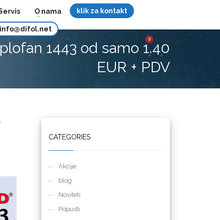
klik za kontakt
Servis
O nama
info@difol.net
MY CART
lofan 1443 od samo 1.40
EUR + PDV
V
CATEGORIES
Akcije
blog
Noviteti
Popusti