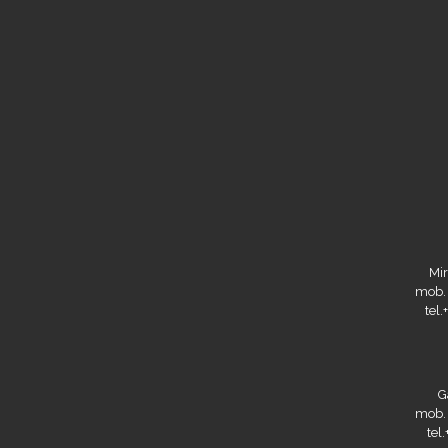
Mir
mob.
tel
G
mob.
tel