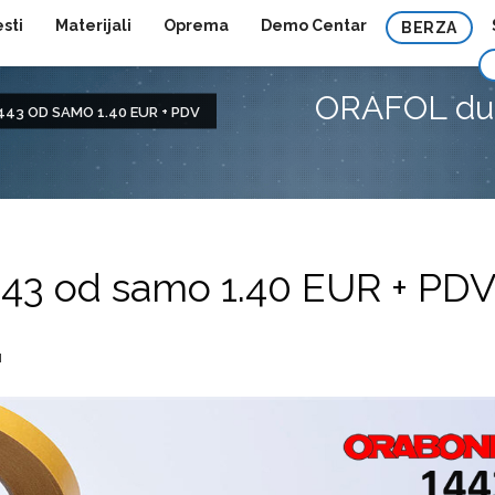
esti
Materijali
Oprema
Demo Centar
BERZA
ORAFOL dup
43 OD SAMO 1.40 EUR + PDV
43 od samo 1.40 EUR + PD
I