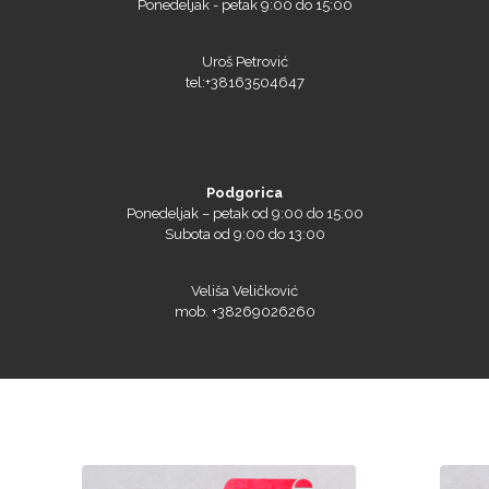
Ponedeljak - petak 9:00 do 15:00
Uroš Petrović
tel:+38163504647
Podgorica
Ponedeljak – petak od 9:00 do 15:00
Subota od 9:00 do 13:00
Veliša Veličković
mob. +38269026260
Naši sajtovi