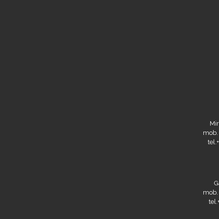
Mir
mob.
tel
G
mob.
tel