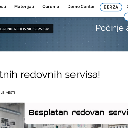
esti
Materijali
Oprema
Demo Centar
BERZA
Počinje 
PLATNIH REDOVNIH SERVISA!
tnih redovnih servisa!
IJE
,
VESTI