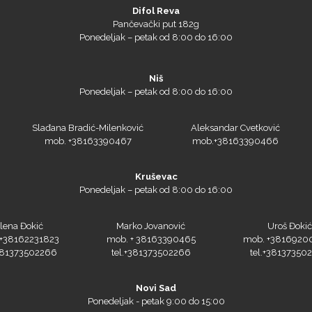
Difol Reva
Pančevački put 182g
Ponedeljak – petak od 8:00 do 16:00
Niš
Ponedeljak – petak od 8:00 do 16:00
Slađana Bradić-Milenković
Aleksandar Cvetković
mob. +38163390467
mob.+38163390466
Kruševac
Ponedeljak – petak od 8:00 do 16:00
lena Đokić
Marko Jovanović
Uroš Đokić
+38162231823
mob. + 38163390465
mob. +3816920
+381373502266
tel.+381373502266
tel.+38137350
Novi Sad
Ponedeljak - petak 9:00 do 15:00