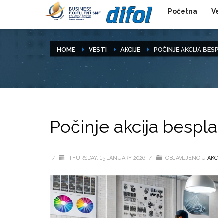
Početna
V
HOME
VESTI
AKCIJE
POČINJE AKCIJA BES
Počinje akcija bespla
/
THURSDAY, 15 JANUARY 2026
/
OBJAVLJENO U
AKC