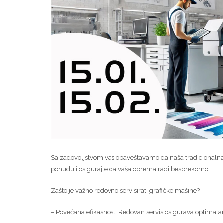
Sa zadovoljstvom vas obaveštavamo da naša tradicionalna, 
ponudu i osigurajte da vaša oprema radi besprekorno.
Zašto je važno redovno servisirati grafičke mašine?
– Povećana efikasnost: Redovan servis osigurava optimala