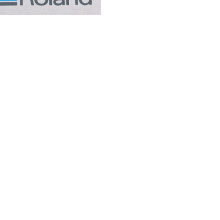
na
Vesti
Materijali
Oprema
Demo Centar
Berza
O nama