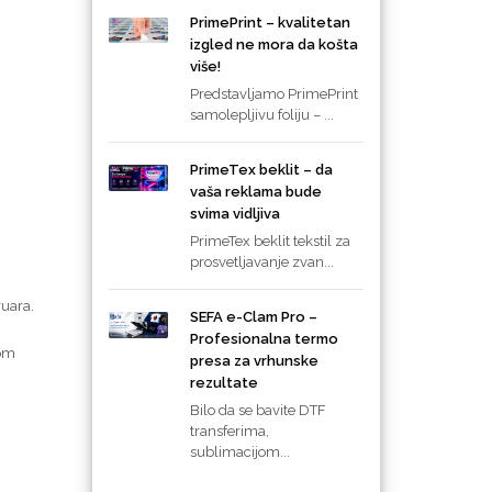
PrimePrint – kvalitetan
izgled ne mora da košta
više!
Predstavljamo PrimePrint
samolepljivu foliju – ...
PrimeTex beklit – da
vaša reklama bude
svima vidljiva
PrimeTex beklit tekstil za
prosvetljavanje zvan...
ruara.
SEFA e-Clam Pro –
Profesionalna termo
nom
presa za vrhunske
rezultate
Bilo da se bavite DTF
transferima,
sublimacijom...