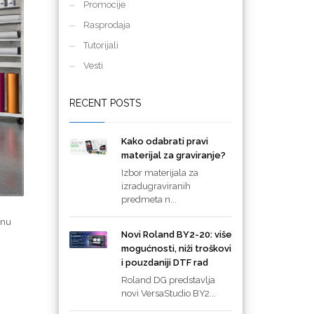
Promocije
Rasprodaja
Tutorijali
Vesti
RECENT POSTS
Kako odabrati pravi
materijal za graviranje?
Izbor materijala za
izradugraviranih
predmeta n...
tnu
Novi Roland BY2-20: više
mogućnosti, niži troškovi
i pouzdaniji DTF rad
Roland DG predstavlja
novi VersaStudio BY2...