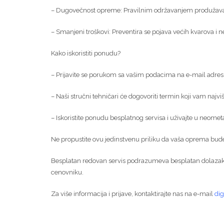
– Dugovečnost opreme: Pravilnim održavanjem produžavate
– Smanjeni troškovi: Preventira se pojava većih kvarova i 
Kako iskoristiti ponudu?
– Prijavite se porukom sa vašim podacima na e-mail adre
– Naši stručni tehničari će dogovoriti termin koji vam najv
– Iskoristite ponudu besplatnog servisa i uživajte u neom
Ne propustite ovu jedinstvenu priliku da vaša oprema bude
Besplatan redovan servis podrazumeva besplatan dolazak 
cenovniku.
Za više informacija i prijave, kontaktirajte nas na e-mail
dig