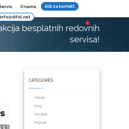
klik za kontakt
Servis
O nama
info@difol.net
MY CART
akcija besplatnih redovnih
servisa!
CATEGORIES
Akcije
blog
Noviteti
Popusti