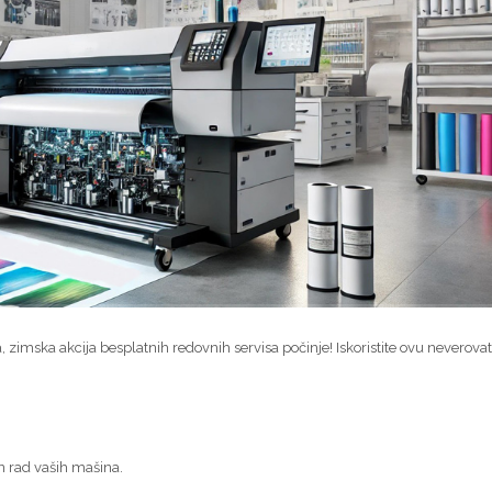
zimska akcija besplatnih redovnih servisa počinje! Iskoristite ovu neverova
n rad vaših mašina.