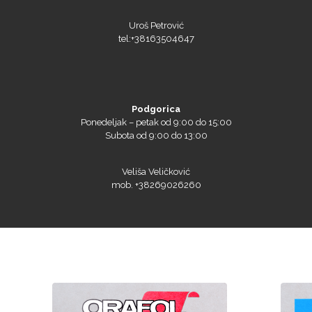
Uroš Petrović
tel:+38163504647
Podgorica
Ponedeljak – petak od 9:00 do 15:00
Subota od 9:00 do 13:00
Veliša Veličković
mob. +38269026260
Naši sajtovi