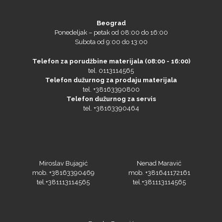
Beograd
Ponedeljak – petak od 08:00 do 16:00
Subota od 9:00 do 13:00
Telefon za porudžbine materijala (08:00 - 16:00)
tel. 0113114565
Telefon dužurnog za prodaju materijala
tel. +38163390800
Telefon dužurnog za servis
tel. +38163390464
Miroslav Bujagić
Nenad Maravić
mob. +38163390469
mob. +381641172161
tel.+381113114565
tel.+381113114565