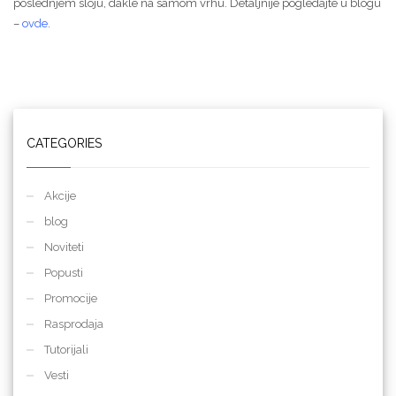
poslednjem sloju, dakle na samom vrhu. Detaljnije pogledajte u blogu
–
ovde
.
CATEGORIES
Akcije
blog
Noviteti
Popusti
Promocije
Rasprodaja
Tutorijali
Vesti