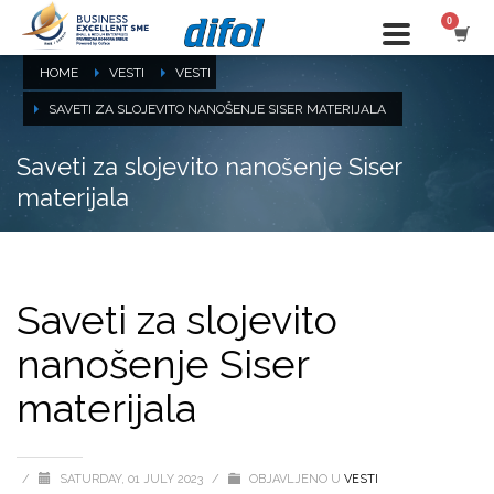
HOME
VESTI
VESTI
SAVETI ZA SLOJEVITO NANOŠENJE SISER MATERIJALA
Saveti za slojevito nanošenje Siser
materijala
Saveti za slojevito
nanošenje Siser
materijala
/
SATURDAY, 01 JULY 2023
/
OBJAVLJENO U
VESTI