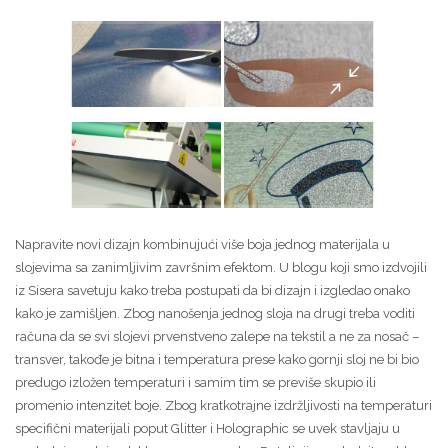
Napravite novi dizajn kombinujući više boja jednog materijala u
slojevima sa zanimljivim završnim efektom. U blogu koji smo izdvojili
iz Sisera savetuju kako treba postupati da bi dizajn i izgledao onako
kako je zamišljen. Zbog nanošenja jednog sloja na drugi treba voditi
računa da se svi slojevi prvenstveno zalepe na tekstil a ne za nosač –
transver, takođe je bitna i temperatura prese kako gornji sloj ne bi bio
predugo izložen temperaturi i samim tim se previše skupio ili
promenio intenzitet boje. Zbog kratkotrajne izdržljivosti na temperaturi
specifični materijali poput Glitter i Holographic se uvek stavljaju u