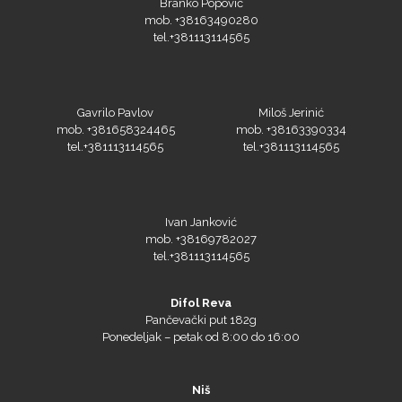
Branko Popović
mob. +38163490280
tel.+381113114565
Gavrilo Pavlov
Miloš Jerinić
mob. +381658324465
mob. +38163390334
tel.+381113114565
tel.+381113114565
Ivan Janković
mob. +38169782027
tel.+381113114565
Difol Reva
Pančevački put 182g
Ponedeljak – petak od 8:00 do 16:00
Niš