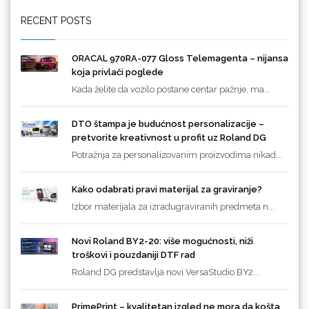
RECENT POSTS
ORACAL 970RA-077 Gloss Telemagenta – nijansa
koja privlači poglede
Kada želite da vozilo postane centar pažnje, ma...
DTO štampa je budućnost personalizacije –
pretvorite kreativnost u profit uz Roland DG
Potražnja za personalizovanim proizvodima nikad...
Kako odabrati pravi materijal za graviranje?
Izbor materijala za izradugraviranih predmeta n...
Novi Roland BY2-20: više mogućnosti, niži
troškovi i pouzdaniji DTF rad
Roland DG predstavlja novi VersaStudio BY2...
PrimePrint – kvalitetan izgled ne mora da košta