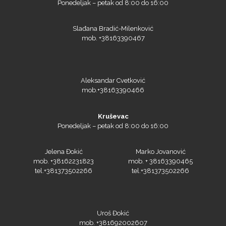
Ponedeljak – petak od 8:00 do 16:00
Slađana Bradić-Milenković
mob. +38163390467
Aleksandar Cvetković
mob.+38163390466
Kruševac
Ponedeljak – petak od 8:00 do 16:00
Jelena Đokić
Marko Jovanović
mob. +38162231823
mob. + 38163390465
tel.+381373502266
tel.+381373502266
Uroš Đokić
mob. +381692002607