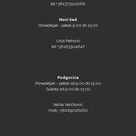
tel.+381373502266
Novi Sad
Ponedeljak - petak 9:00 do 15:00
Uroš Petrović
tel:+38163504647
Podgorica
Ponedeljak – petak od 9:00 do 15:00
Subota od 9:00 do 13:00
Veliša Veličković
mob. +38269026260